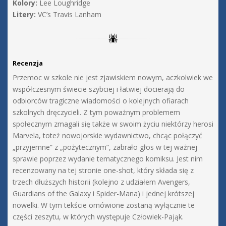
Kolory:
Lee Loughridge
Litery:
VC’s Travis Lanham
Recenzja
Przemoc w szkole nie jest zjawiskiem nowym, aczkolwiek we
współczesnym świecie szybciej i łatwiej docierają do
odbiorców tragiczne wiadomości o kolejnych ofiarach
szkolnych dręczycieli. Z tym poważnym problemem
społecznym zmagali się także w swoim życiu niektórzy herosi
Marvela, toteż nowojorskie wydawnictwo, chcąc połączyć
„przyjemne” z „pożytecznym”, zabrało głos w tej ważnej
sprawie poprzez wydanie tematycznego komiksu. Jest nim
recenzowany na tej stronie one-shot, który składa się z
trzech dłuższych historii (kolejno z udziałem Avengers,
Guardians of the Galaxy i Spider-Mana) i jednej krótszej
nowelki. W tym tekście omówione zostaną wyłącznie te
części zeszytu, w których występuje Człowiek-Pająk.