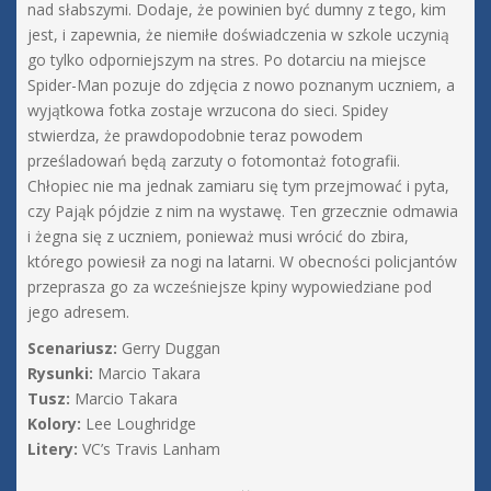
nad słabszymi. Dodaje, że powinien być dumny z tego, kim
jest, i zapewnia, że niemiłe doświadczenia w szkole uczynią
go tylko odporniejszym na stres. Po dotarciu na miejsce
Spider-Man pozuje do zdjęcia z nowo poznanym uczniem, a
wyjątkowa fotka zostaje wrzucona do sieci. Spidey
stwierdza, że prawdopodobnie teraz powodem
prześladowań będą zarzuty o fotomontaż fotografii.
Chłopiec nie ma jednak zamiaru się tym przejmować i pyta,
czy Pająk pójdzie z nim na wystawę. Ten grzecznie odmawia
i żegna się z uczniem, ponieważ musi wrócić do zbira,
którego powiesił za nogi na latarni. W obecności policjantów
przeprasza go za wcześniejsze kpiny wypowiedziane pod
jego adresem.
Scenariusz:
Gerry Duggan
Rysunki:
Marcio Takara
Tusz:
Marcio Takara
Kolory:
Lee Loughridge
Litery:
VC’s Travis Lanham