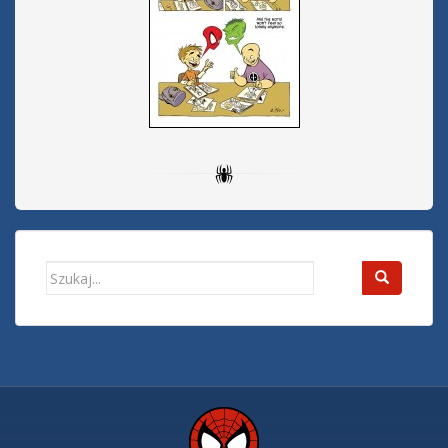
Search
for: