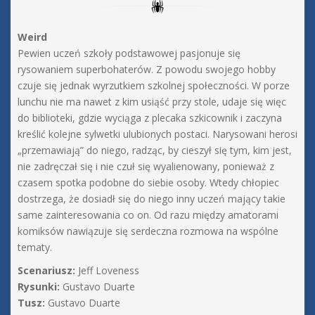
Weird
Pewien uczeń szkoły podstawowej pasjonuje się
rysowaniem superbohaterów. Z powodu swojego hobby
czuje się jednak wyrzutkiem szkolnej społeczności. W porze
lunchu nie ma nawet z kim usiąść przy stole, udaje się więc
do biblioteki, gdzie wyciąga z plecaka szkicownik i zaczyna
kreślić kolejne sylwetki ulubionych postaci. Narysowani herosi
„przemawiają” do niego, radząc, by cieszył się tym, kim jest,
nie zadręczał się i nie czuł się wyalienowany, ponieważ z
czasem spotka podobne do siebie osoby. Wtedy chłopiec
dostrzega, że dosiadł się do niego inny uczeń mający takie
same zainteresowania co on. Od razu między amatorami
komiksów nawiązuje się serdeczna rozmowa na wspólne
tematy.
Scenariusz:
Jeff Loveness
Rysunki:
Gustavo Duarte
Tusz:
Gustavo Duarte