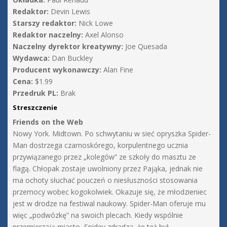
Redaktor:
Devin Lewis
Starszy redaktor:
Nick Lowe
Redaktor naczelny:
Axel Alonso
Naczelny dyrektor kreatywny:
Joe Quesada
Wydawca:
Dan Buckley
Producent wykonawczy:
Alan Fine
Cena:
$1.99
Przedruk PL:
Brak
Streszczenie
Friends on the Web
Nowy York. Midtown. Po schwytaniu w sieć opryszka Spider-
Man dostrzega czarnoskórego, korpulentnego ucznia
przywiązanego przez „kolegów” ze szkoły do masztu ze
flagą. Chłopak zostaje uwolniony przez Pająka, jednak nie
ma ochoty słuchać pouczeń o niesłuszności stosowania
przemocy wobec kogokolwiek. Okazuje się, że młodzieniec
jest w drodze na festiwal naukowy. Spider-Man oferuje mu
więc „podwózkę” na swoich plecach. Kiedy wspólnie
przemierzają miasto, Spidey zdradza, że też był