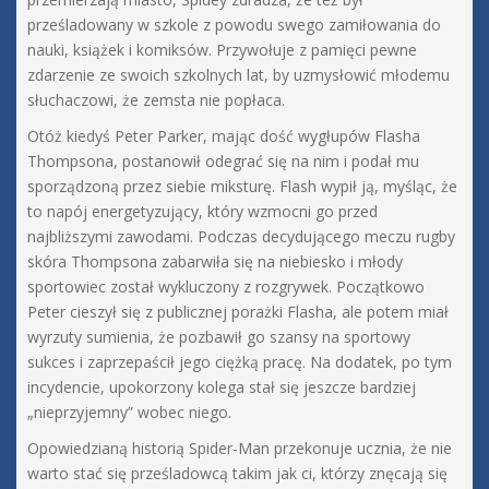
prześladowany w szkole z powodu swego zamiłowania do
nauki, książek i komiksów. Przywołuje z pamięci pewne
zdarzenie ze swoich szkolnych lat, by uzmysłowić młodemu
słuchaczowi, że zemsta nie popłaca.
Otóż kiedyś Peter Parker, mając dość wygłupów Flasha
Thompsona, postanowił odegrać się na nim i podał mu
sporządzoną przez siebie miksturę. Flash wypił ją, myśląc, że
to napój energetyzujący, który wzmocni go przed
najbliższymi zawodami. Podczas decydującego meczu rugby
skóra Thompsona zabarwiła się na niebiesko i młody
sportowiec został wykluczony z rozgrywek. Początkowo
Peter cieszył się z publicznej porażki Flasha, ale potem miał
wyrzuty sumienia, że pozbawił go szansy na sportowy
sukces i zaprzepaścił jego ciężką pracę. Na dodatek, po tym
incydencie, upokorzony kolega stał się jeszcze bardziej
„nieprzyjemny” wobec niego.
Opowiedzianą historią Spider-Man przekonuje ucznia, że nie
warto stać się prześladowcą takim jak ci, którzy znęcają się