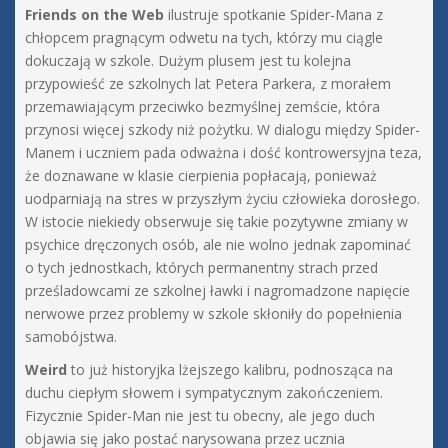
Friends on the Web
ilustruje spotkanie Spider-Mana z
chłopcem pragnącym odwetu na tych, którzy mu ciągle
dokuczają w szkole. Dużym plusem jest tu kolejna
przypowieść ze szkolnych lat Petera Parkera, z morałem
przemawiającym przeciwko bezmyślnej zemście, która
przynosi więcej szkody niż pożytku. W dialogu między Spider-
Manem i uczniem pada odważna i dość kontrowersyjna teza,
że doznawane w klasie cierpienia popłacają, ponieważ
uodparniają na stres w przyszłym życiu człowieka dorosłego.
W istocie niekiedy obserwuje się takie pozytywne zmiany w
psychice dręczonych osób, ale nie wolno jednak zapominać
o tych jednostkach, których permanentny strach przed
prześladowcami ze szkolnej ławki i nagromadzone napięcie
nerwowe przez problemy w szkole skłoniły do popełnienia
samobójstwa.
Weird
to już historyjka lżejszego kalibru, podnosząca na
duchu ciepłym słowem i sympatycznym zakończeniem.
Fizycznie Spider-Man nie jest tu obecny, ale jego duch
objawia się jako postać narysowana przez ucznia