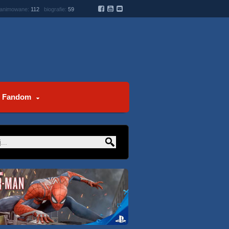
 animowane:
112
biografie:
59
Fandom