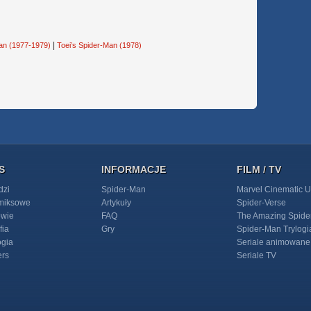
|
an (1977-1979)
Toei’s Spider-Man (1978)
S
INFORMACJE
FILM / TV
dzi
Spider-Man
Marvel Cinematic U
omiksowe
Artykuły
Spider-Verse
owie
FAQ
The Amazing Spide
fia
Gry
Spider-Man Trylogi
ogia
Seriale animowane
ers
Seriale TV