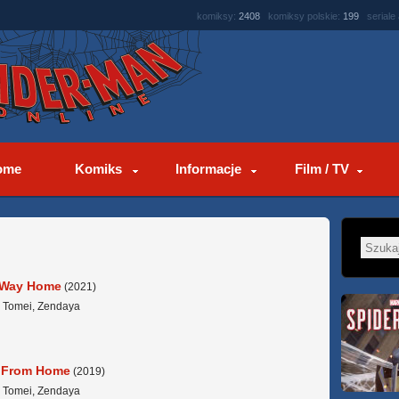
komiksy:
2408
komiksy polskie:
199
seriale
ome
Komiks
Informacje
Film / TV
 Way Home
(2021)
a Tomei, Zendaya
r From Home
(2019)
a Tomei, Zendaya