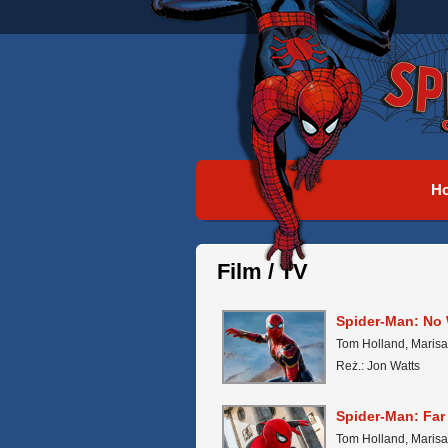
H
Film / TV
Spider-Man: No
Tom Holland, Maris
Reż.: Jon Watts
Spider-Man: Fa
Tom Holland, Maris