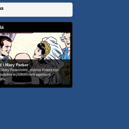
ma
ia
d i Mary Parker
i Mary Parkerowie, rodzice Petera byli
 świetnie wyszkolonymi agentami
ymi...