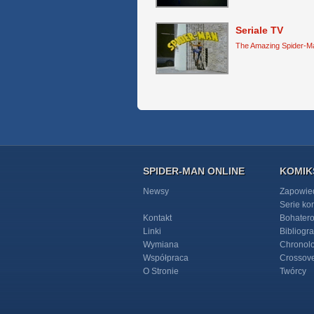
Seriale TV
The Amazing Spider-M
.
SPIDER-MAN ONLINE
KOMIK
Newsy
Zapowie
Serie k
Kontakt
Bohater
Linki
Bibliogra
Wymiana
Chronol
Współpraca
Crossov
O Stronie
Twórcy