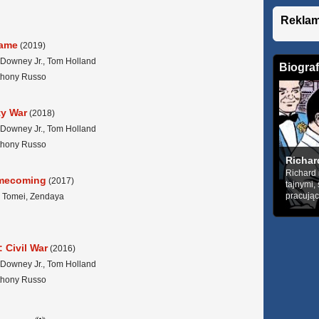
Rekla
game
(2019)
 Downey Jr., Tom Holland
Biograf
nthony Russo
ty War
(2018)
 Downey Jr., Tom Holland
nthony Russo
Richar
Richard 
omecoming
(2017)
tajnymi,
pracując
a Tomei, Zendaya
 Civil War
(2016)
 Downey Jr., Tom Holland
nthony Russo