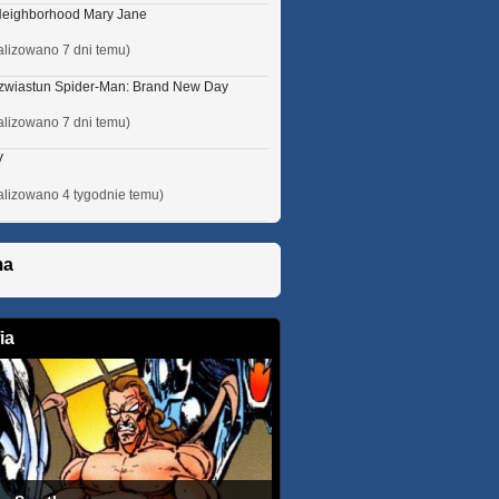
Neighborhood Mary Jane
alizowano 7 dni temu)
 zwiastun Spider-Man: Brand New Day
alizowano 7 dni temu)
V
alizowano 4 tygodnie temu)
ma
ia