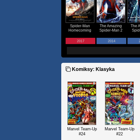
Spider-Man
The Amazing
The 
Homecoming
Spider-Man 2
Spid
2017
2014
Komiksy: Klasyka
Marvel Team-Up
Marvel Team-Up
#24
#22