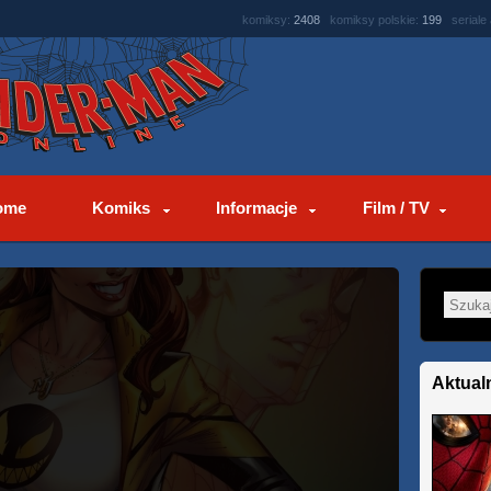
komiksy:
2408
komiksy polskie:
199
seriale
ome
Komiks
Informacje
Film / TV
Aktual