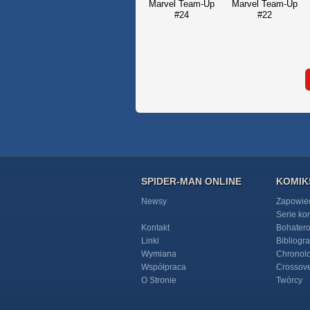
Marvel Team-Up
Marvel Team-Up
#24
#22
SPIDER-MAN ONLINE
KOMIK
Newsy
Zapowie
Serie k
Kontakt
Bohater
Linki
Bibliogra
Wymiana
Chronol
Współpraca
Crossov
O Stronie
Twórcy