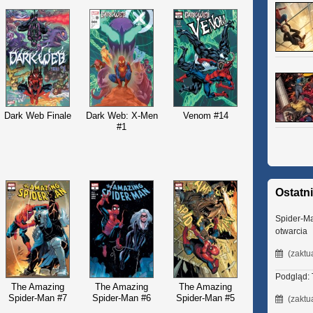
Dark Web Finale
Dark Web: X-Men
Venom #14
#1
Ostatn
Spider-M
otwarcia
(zaktu
Podgląd:
The Amazing
The Amazing
The Amazing
Spider-Man #7
Spider-Man #6
Spider-Man #5
(zaktu