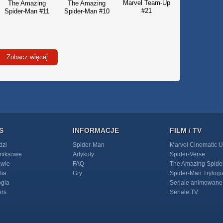
Marvel Team-Up
The Amazing
The Amazing
#21
Spider-Man #11
Spider-Man #10
Zobacz więcej
S
INFORMACJE
FILM / TV
dzi
Spider-Man
Marvel Cinematic U
omiksowe
Artykuły
Spider-Verse
owie
FAQ
The Amazing Spide
fia
Gry
Spider-Man Trylogi
ogia
Seriale animowane
ers
Seriale TV