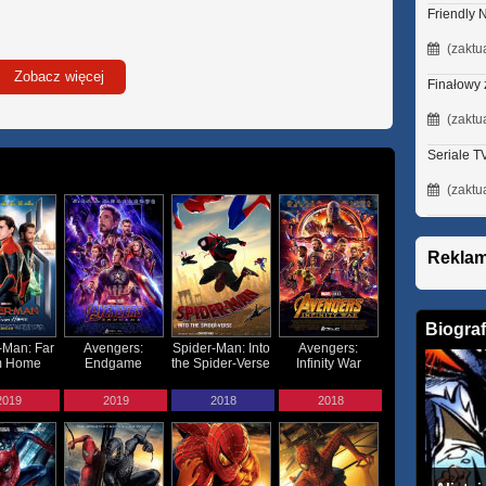
Friendly 
(zaktu
Zobacz więcej
Finałowy
(zaktu
Seriale T
(zaktu
Rekla
Biograf
-Man: Far
Avengers:
Spider-Man: Into
Avengers:
m Home
Endgame
the Spider-Verse
Infinity War
2019
2019
2018
2018