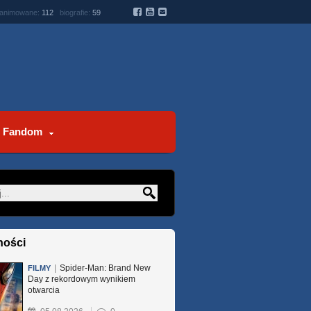
 animowane:
112
biografie:
59
Fandom
ności
|
Spider-Man: Brand New
FILMY
Day z rekordowym wynikiem
otwarcia