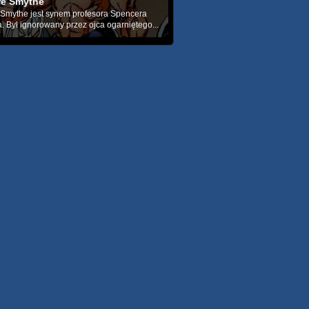
ire Smythe
e Smythe jest synem profesora Spencera
. Był ignorowany przez ojca ogarniętego...