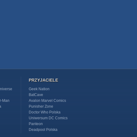
PRZYJACIELE
niverse
Geek Nation
BatCave
r-Man
Avalon Marvel Comics
a
Punisher Zone
Doctor Who Polska
Uniwersum DC Comics
Panteon
Deadpool Polska