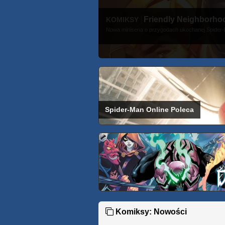
Friendly Neighborho
KOMIKSY
Nowa miniseria o przygodach ukochanej Spider
Spider-Man Online Poleca
Komiksy: Nowości