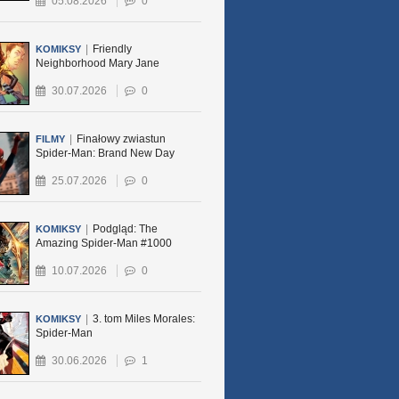
05.08.2026
0
|
Friendly
KOMIKSY
Neighborhood Mary Jane
30.07.2026
0
|
Finałowy zwiastun
FILMY
Spider-Man: Brand New Day
25.07.2026
0
|
Podgląd: The
KOMIKSY
Amazing Spider-Man #1000
10.07.2026
0
|
3. tom Miles Morales:
KOMIKSY
Spider-Man
30.06.2026
1