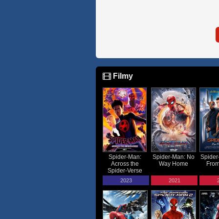
Filmy
Spider-Man:
Spider-Man: No
Spider
Across the
Way Home
Fro
Spider-Verse
2023
2021