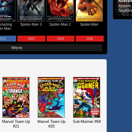
Alista
Alistair
Smythe'a
Amazing
Spider-Man 3
Spider-Man 2
Spider-Man
er-Man
2012
2007
2004
2002
Więcej
Marvel Team-Up
Marvel Team-Up
Sub-Mariner #69
#21
#20