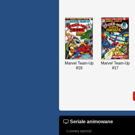
Marvel Team-Up
Marvel Team-Up
#19
#17
Seriale animowane
Losowy epizod: