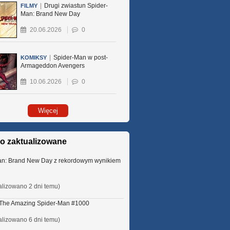
|
Drugi zwiastun Spider-
FILMY
Man: Brand New Day
20.06.2026
0
|
Spider-Man w post-
KOMIKSY
Armageddon Avengers
10.06.2026
0
Więcej
io zaktualizowane
an: Brand New Day z rekordowym wynikiem
alizowano 2 dni temu)
 The Amazing Spider-Man #1000
alizowano 6 dni temu)