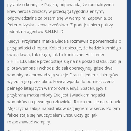
pytanie o kondycję Pająka, odpowiada, że radioaktywna
krew herosa zniszczy w przeciągu tygodnia enzymy
odpowiedzialne za przemianę w wampira. Zapewnia, że
Peter odzyska człowieczeństwo. Z podejrzeniem patrzy
jednak na agentów S.H.I.E.L.D.
Kiedyś. Przybrana matka Blade’a rozmawia z powierniczką o
przypadłości chłopca. Kobieta obiecuje, że będzie karmić go
swoją krwią, tak długo, jak to konieczne. Helicarrier
S.H.I.E.L.D. Blade przedostaje się na na pokład statku, zabija
pilota-wampira i wchodzi do sali operacyjnej, gdzie dwa
wampiry przeprowadzają sekcje Draculi. Jeden z chirurgów
wyrzuca go przez okno. Łowca wpada do pomieszczenia
pełnego latających wampirów! Kiedyś. Spacerujący z
przybraną matką młody Eric jest świadkiem napaści
wampirów na pewnego człowieka. Rzuca mu się na ratunek.
Mężczyzna zabija napastników dźgnięciem w serce. Po tym
fakcie staje się nauczycielem Erica. Uczy go, jak
rozpoznawać wampiry.