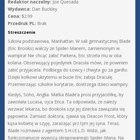
Redaktor naczelny:
Joe Quesada
Wydawca:
Dan Buckley
Cena:
$2.99
Przedruk PL:
Brak
Streszczenie
Szkoła podstawowa, Manhattan. W sali gimnastycznej Blade
(Eric Brooks) walczy ze Spider-Manem, zamienionym w
wampira! Nie chcąc zabić Parkera, Eric strzela mu w oba
kolana. Obserwujący pojedynek Dracula mówi, że powinien
zabić przyjaciela. Podbiega do Łowcy i chwyta go za gardło.
Dzięki kołkowi ukrytemu w bucie Eric zabija Draculę.
Przemierzając szkolne korytarze, dostrzega dzieci-wampiry.
Kiedyś, Soho, Anglia. Matka Blade’a prosi przyjaciółkę, by
zawołała Lucasa, ojca Erica. Ta odpowiada, że należy
wezwać lekarza, bo dookoła szyi jej dziecka zawiązała się
pępowina. Zamiast doktora, zjawia się Deacon Frost, który
kąsa kobietę w szyję, zarażając prz tym jej syna. Teraz.
Blade rozmawia z agentem S.H.I.E.L.D. Widzi, jak
funkcjonariusze wywożą skrępowanego Spider-Mana. Na