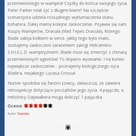
przemienionego w wampira! Czyżby do końca swojego życia
Peter Parker miał żyć z długimi kłami? Na szczęście
scenarzysta udziela rozsądnego wytłumaczenia stanu
bohatera. Dalej mamy kolejne zaskoczenie. Pojawia się sam
Książę Wampirów, Dracula (Vlad Tepes Dracula), którego
Blade zabija kołkiem w serce. Jakby tego było mało,
zostajemy zaskoczeni zarażeniem załogi Helicarrieru
S.H.I.E.L.D. wampiryzmem. Blade musi się zmierzyć z chmarą
przemienionych agentów! To dopiero wyzwanie. I na koniec
największe zaskoczenie… poznajemy biologicznego ojca
Blade’a, niejakiego Lucasa Crossa!
Numer spodoba się fanom Łowcy, zwłaszcza, że zawiera
retrospekcje dotyczące początków jego życia. 4 pajączki, a
miłośnicy Daywalkera mogą doliczyć 1 pajączka.
Ocena:
Autor:
Dawidos