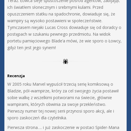
Teraz. Łowca sieje spustoszenie pośród agentów, zabijając
ich światłem słonecznym i srebrnymi kulami. Przed
opuszczeniem statku na spadochronie, dowiaduje się, że
wampiry są wysoko postawieni w społeczeństwie.
Tymczasem niejaki Lucas Cross dowiaduje się od doradcy o
postępach w szukaniu pewnego przedmiotu. Na widok
portetu pamięciowego Blade’a mówi, że wie sporo o Łowcy,
gdyż ten jest jego synem!
Recenzja
W 2005 roku Marvel wypuścił trzecią serię komiksową o
Bladzie, pół-wampirze, króry za cel swojego życia postawił
sobie walkę z wszelkimi potworami na świecie, głównie
wampirami, których obwinia za swoje przekleństwo.
Pierwszy numer tej nowej serii przynosi sporo akcji, ale i
sporo zaskoczeń dla czytelnika.
Pierwsza strona…. i już zaskoczenie w postaci Spider-Mana