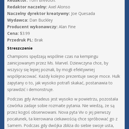
Redaktor:
Tom Brevoort
Redaktor naczelny:
Axel Alonso
Naczelny dyrektor kreatywny:
Joe Quesada
Wydawca:
Dan Buckley
Producent wykonawczy:
Alan Fine
Cena:
$3.99
Przedruk PL:
Brak
Streszczenie
Champions spędzają wspólnie czas na kempingu
zainicjowanym przez Ms. Marvel. Dziewczyna chce, by
wszyscy się lepiej poznali, by mogli efektywniej
współpracować. Każdy kolejno prezentuje swoje moce. Hulk
zapytany o to, jak wysoko potrafi skakać, postanawia to
sprawdzić i demonstruje.
Podczas gdy Amadeus jest wysoko w powietrzu, pozostała
czwórka zadaje sobie rozmaite pytania. Nie wiedzą, że są
przez kogoś obserwowani. Nova pyta Viv o jej pierwszy
pocałunek, ta kierowana ciekawością chce spróbować go z
Samem. Podczas gdy dwójka zbliża do siebie swoje usta,