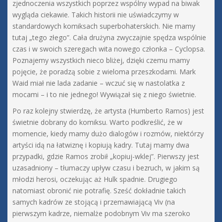
zjednoczenia wszystkich poprzez wspólny wypad na biwak
wygląda ciekawie. Takich historii nie uświadczymy w
standardowych komiksach superbohaterskich. Nie mamy
tutaj „tego złego”. Cała drużyna zwyczajnie spędza wspólnie
czas i w swoich szeregach wita nowego członka – Cyclopsa.
Poznajemy wszystkich nieco bliżej, dzięki czemu mamy
pojęcie, że poradzą sobie z wieloma przeszkodami. Mark
Waid miał nie lada zadanie – wczuć się w nastolatka z
mocami – i to nie jednego! Wywiązał się z niego świetnie.
Po raz kolejny stwierdzę, że artysta (Humberto Ramos) jest
świetnie dobrany do komiksu. Warto podkreślić, że w
momencie, kiedy mamy dużo dialogów i rozmów, niektórzy
artyści idą na łatwiznę i kopiują kadry. Tutaj mamy dwa
przypadki, gdzie Ramos zrobił „kopiuj-wklej”. Pierwszy jest
uzasadniony – tłumaczy upływ czasu i bezruch, w jakim są
młodzi herosi, oczekując aż Hulk spadnie. Drugiego
natomiast obronić nie potrafię. Sześć dokładnie takich
samych kadrów ze stojącą i przemawiającą Viv (na
pierwszym kadrze, niemalże podobnym Viv ma szeroko