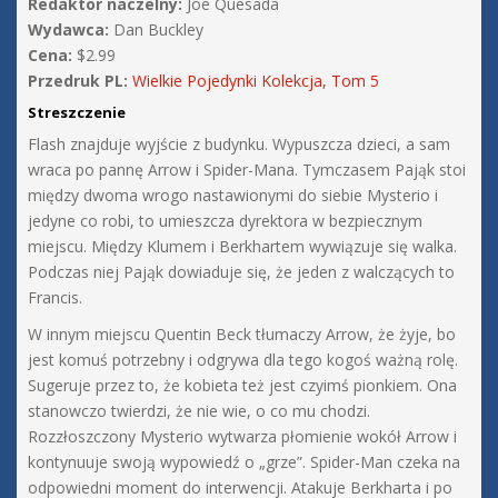
Redaktor naczelny:
Joe Quesada
Wydawca:
Dan Buckley
Cena:
$2.99
Przedruk PL:
Wielkie Pojedynki Kolekcja, Tom 5
Streszczenie
Flash znajduje wyjście z budynku. Wypuszcza dzieci, a sam
wraca po pannę Arrow i Spider-Mana. Tymczasem Pająk stoi
między dwoma wrogo nastawionymi do siebie Mysterio i
jedyne co robi, to umieszcza dyrektora w bezpiecznym
miejscu. Między Klumem i Berkhartem wywiązuje się walka.
Podczas niej Pająk dowiaduje się, że jeden z walczących to
Francis.
W innym miejscu Quentin Beck tłumaczy Arrow, że żyje, bo
jest komuś potrzebny i odgrywa dla tego kogoś ważną rolę.
Sugeruje przez to, że kobieta też jest czyimś pionkiem. Ona
stanowczo twierdzi, że nie wie, o co mu chodzi.
Rozzłoszczony Mysterio wytwarza płomienie wokół Arrow i
kontynuuje swoją wypowiedź o „grze”. Spider-Man czeka na
odpowiedni moment do interwencji. Atakuje Berkharta i po