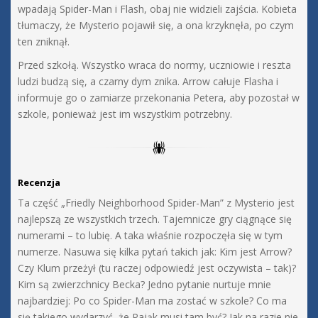
wpadają Spider-Man i Flash, obaj nie widzieli zajścia. Kobieta
tłumaczy, że Mysterio pojawił się, a ona krzyknęła, po czym
ten zniknął.
Przed szkołą. Wszystko wraca do normy, uczniowie i reszta
ludzi budzą się, a czarny dym znika. Arrow całuje Flasha i
informuje go o zamiarze przekonania Petera, aby pozostał w
szkole, ponieważ jest im wszystkim potrzebny.
Recenzja
Ta część „Friedly Neighborhood Spider-Man” z Mysterio jest
najlepszą ze wszystkich trzech. Tajemnicze gry ciągnące się
numerami – to lubię. A taka właśnie rozpoczęła się w tym
numerze. Nasuwa się kilka pytań takich jak: Kim jest Arrow?
Czy Klum przeżył (tu raczej odpowiedź jest oczywista – tak)?
Kim są zwierzchnicy Becka? Jedno pytanie nurtuje mnie
najbardziej: Po co Spider-Man ma zostać w szkole? Co ma
się takiego wydarzyć, że Pająk musi tam być? Jak na razie nie