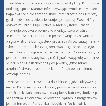
chwili Mysterio pada nieprzytomny z rozbitą kulą. Klum rzuca
pod nogi Spider-Manowi nóż i używając swoich mocy, każe
Pająkowi popełnić samobójstwo. Peter trzyma nóż tuż przy
gardle, gdy nieoczekiwanie ratuje go z opresji Flash, który
wyrywa mu broń z ręki i rzuca w bark Mysterio. Francis
informuje obydwu o bombie w piwnicy, którą właśnie
uruchomił. Spider-Man i Flash pozostawiają przeciwnika i
biegną w stronę bomby. Beck prosi, aby Arrow zatrzymała w
szkole Petera na jakiś czas, ponieważ tego oczekują jego
zwierzchnicy i przypuszcza, że również i jej. Znika mówiąc, że
jest to konieczne, aby każdy mógł grać swoją rolę w tej grze.
Spider-Man i Flash dochodzą do piwnicy, gdzie mimo
utrudnień stwarzanych przez Kluma Pająk bez problemu
rozbraja bombę.
Tymczasem Francis wchodzi do biblioteki, gdzie ukrywa się
Arrow. Kiedy ten żąda od kobiety pomocy, ta wkuwa mu w
sam środek klatki piersiowej ostrą kość, która wychodzi z jej
nadgarstka. Arrow atakuje Mysterio żądłami z nadgarstków,
jednak ten przerażony znika z krzykiem. Do biblioteki