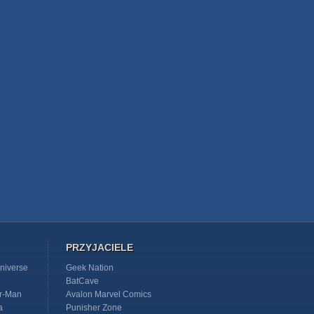
PRZYJACIELE
niverse
Geek Nation
BatCave
r-Man
Avalon Marvel Comics
a
Punisher Zone