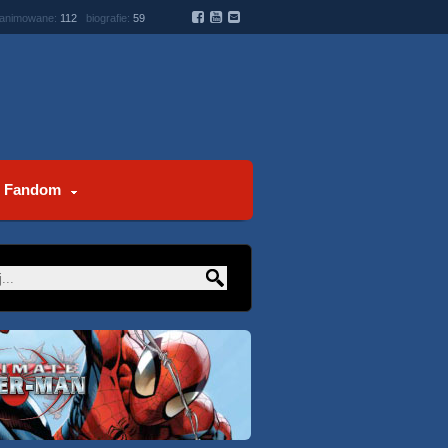
 animowane:
112
biografie:
59
Fandom