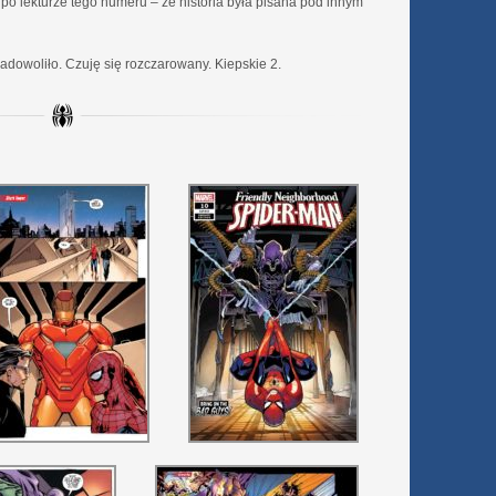
po lekturze tego numeru – że historia była pisana pod innym
adowoliło. Czuję się rozczarowany. Kiepskie 2.