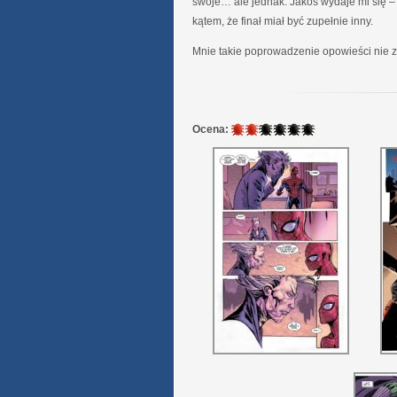
swoje… ale jednak. Jakoś wydaje mi się – 
kątem, że finał miał być zupełnie inny.
Mnie takie poprowadzenie opowieści nie z
2
Ocena:
/
6