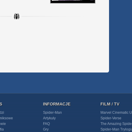
S
INFORMACJE
FILM / TV
dzi
Spider-Man
Marvel Cinematic U
omiksowe
Artykuły
Spider-Verse
owie
FAQ
The Amazing Spide
fia
Gry
Spider-Man Trylogi