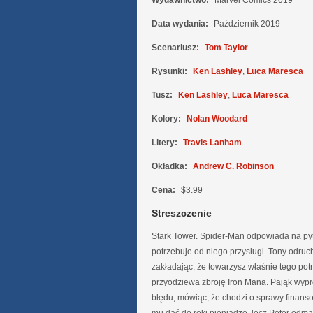
Wydawnictwo:
Marvel Comics 2019
Data wydania:
Październik 2019
Scenariusz:
Tom Taylor
Rysunki:
Ken Lashley
,
Luca Maresca
Tusz:
Ken Lashley
,
Luca Maresca
Kolory:
Nolan Woodard
Litery:
Travis Lanham
Okładka:
Andrew C. Robinson
Cena:
$3.99
Streszczenie
Stark Tower. Spider-Man odpowiada na pyt
potrzebuje od niego przysługi. Tony odruc
zakładając, że towarzysz właśnie tego pot
przyodziewa zbroję Iron Mana. Pająk wyp
błędu, mówiąc, że chodzi o sprawy finans