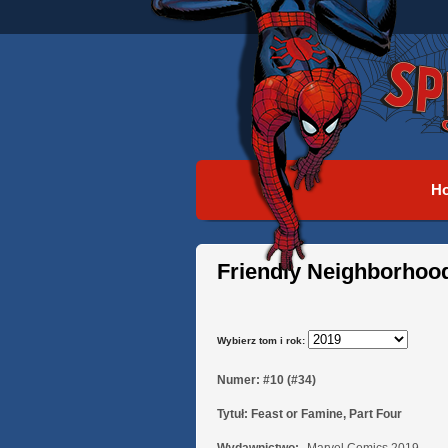
H
Friendly Neighborhoo
Wybierz tom i rok:
Numer:
#10 (#34)
Tytuł:
Feast or Famine, Part Four