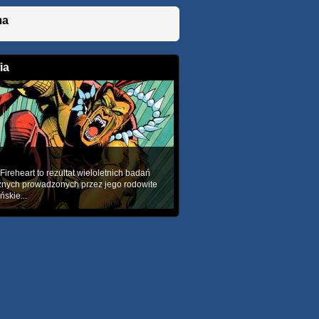
ma
ia
ireheart to rezultat wieloletnich badań
znych prowadzonych przez jego rodowite
skie...