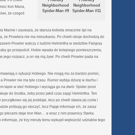
wia. Po chwili
Neighborhood
Neighborhood
omoc Iron Mana,
Spider-Man #9
Spider-Man #11
mówi, że czegoś
 Marnie i zauważa, że starsza kobieta smacznie śpi na
a, że Prowlera nie ma mieszkaniu. Po chwili oboje dochodzą do
zasem Prowler walczy z ludźmi Helmintha w siedzibie Fairgray
, aby go przepuścił. Hobie wpada do kolejnego pomieszczenia,
e jego rozpacz, a on się nią żywi. Po chwili Prowler pada na
ozmawiają o sytuacji Hobiego. Nie mogą mu za bardzo pomóc,
 a Prowler nie ma tyle czasu. Rumor wybija dziurę w dachu i
m łapie w sieć Hobiego i wyciąga go na dwór. Spider prosi
kuje do środka, żeby przez jakiś czas zająć Helmintha. Ten
początkowo się jej poddaje, lecz po chwili stawia jej czoła i
zie próbują go otoczyć, lecz Pająk informuje ich, że zaraz
jego plecami staje Iron Man… a wraz z nim prawnicy Starka.
 informuje, że trzy minuty temu wykupił większość udziałów tego