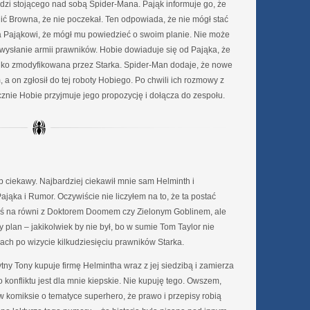
idzi stojącego nad sobą Spider-Mana. Pająk informuje go, że
ć Browna, że nie poczekał. Ten odpowiada, że nie mógł stać
ca Pająkowi, że mógł mu powiedzieć o swoim planie. Nie może
 wysłanie armii prawników. Hobie dowiaduje się od Pająka, że
tylko zmodyfikowana przez Starka. Spider-Man dodaje, że nowe
a on zgłosił do tej roboty Hobiego. Po chwili ich rozmowy z
znie Hobie przyjmuje jego propozycję i dołącza do zespołu.
ciekawy. Najbardziej ciekawił mnie sam Helminth i
jąka i Rumor. Oczywiście nie liczyłem na to, że ta postać
kimś na równi z Doktorem Doomem czy Zielonym Goblinem, ale
y plan – jakikolwiek by nie był, bo w sumie Tom Taylor nie
zach po wizycie kilkudziesięciu prawników Starka.
y Tony kupuje firmę Helmintha wraz z jej siedzibą i zamierza
 konfliktu jest dla mnie kiepskie. Nie kupuję tego. Owszem,
komiksie o tematyce superhero, że prawo i przepisy robią