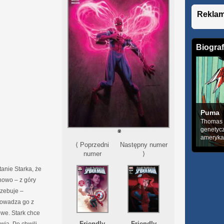
Rekla
Biograf
Puma
Thomas F
genetyc
amerykań
⟨ Poprzedni
Następny numer
numer
⟩
anie Starka, że
howo – z góry
rzebuje –
rowadza go z
owe. Stark chce
Friendly
Friendly