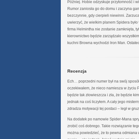
Później. Hobie odzyskuje przytomność i w
Rumor zaniosła go do domu i zaczyna gani
bezczynnie, gdy cierpieli niewinni. Zarzu
uwierzyć, że wielkim planem Spidera było
firma Helmintha nie zostanie zamknięta, 
kierownictwo będzie zarządzało wszystkim, 
kuchni Browna wychodzi Iron Man. Ostatec
Recenzja
Ech… poprzedni numer był na swój sposób 
oczekiwałem, że nieco namiesza w życiu Pa
będzie tak złowieszcza i zła, że będzie 
jednak na coś liczyłem. A cały jego mistern
zdradza motywacji tej postaci – legł w gru
Na dodatek po namowie Spider-Mana sprytn
zrobić coś dobrego. Takie rozwiązanie tego
można powiedzieć, że to pewna odmiana w 