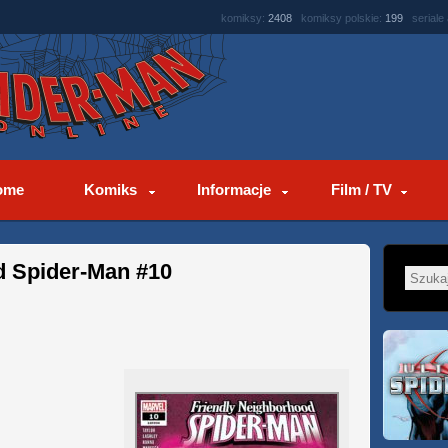
komiksy:
2408
komiksy polskie:
199
seriale
ome
Komiks
Informacje
Film / TV
d Spider-Man #10