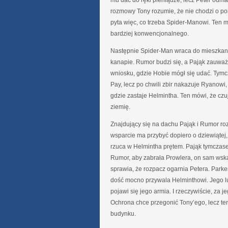
mu dać do ręki pieniądze, lecz Peter odma
rozmowy Tony rozumie, że nie chodzi o p
pyta więc, co trzeba Spider-Manowi. Ten 
bardziej konwencjonalnego.
Następnie Spider-Man wraca do mieszkania
kanapie. Rumor budzi się, a Pająk zauważ
wniosku, gdzie Hobie mógł się udać. Tymc
Pay, lecz po chwili zbir nakazuje Ryanowi
gdzie zastaje Helmintha. Ten mówi, że czuj
ziemię.
Znajdujący się na dachu Pająk i Rumor r
wsparcie ma przybyć dopiero o dziewiątej,
rzuca w Helmintha prętem. Pająk tymczase
Rumor, aby zabrała Prowlera, on sam wska
sprawia, że rozpacz ogarnia Petera. Parker 
dość mocno przywala Helminthowi. Jego lud
pojawi się jego armia. I rzeczywiście, za 
Ochrona chce przegonić Tony’ego, lecz ten
budynku.