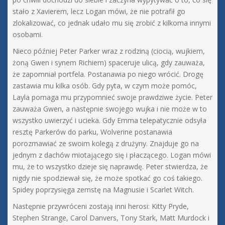
stało z Xavierem, lecz Logan mówi, że nie potrafił go
zlokalizować, co jednak udało mu się zrobić z kilkoma innymi
osobami.
Nieco później Peter Parker wraz z rodziną (ciocią, wujkiem,
żoną Gwen i synem Richiem) spaceruje ulicą, gdy zauważa,
że zapomniał portfela. Postanawia po niego wrócić. Drogę
zastawia mu kilka osób. Gdy pyta, w czym może pomóc,
Layla pomaga mu przypomnieć swoje prawdziwe życie. Peter
zauważa Gwen, a następnie swojego wujka i nie może w to
wszystko uwierzyć i ucieka. Gdy Emma telepatycznie odsyła
resztę Parkerów do parku, Wolverine postanawia
porozmawiać ze swoim kolegą z drużyny. Znajduje go na
jednym z dachów miotającego się i płaczącego. Logan mówi
mu, że to wszystko dzieje się naprawdę. Peter stwierdza, że
nigdy nie spodziewał się, że może spotkać go coś takiego.
Spidey poprzysięga zemstę na Magnusie i Scarlet Witch.
Następnie przywróceni zostają inni herosi: Kitty Pryde,
Stephen Strange, Carol Danvers, Tony Stark, Matt Murdock i