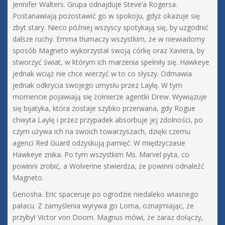
Jennifer Walters. Grupa odnajduje Steve’a Rogersa.
Postanawiają pozostawić go w spokoju, gdyż okazuje się
zbyt stary. Nieco później wszyscy spotykają się, by uzgodnić
dalsze ruchy. Emma tłumaczy wszystkim, że w niewiadomy
sposób Magneto wykorzystał swoją córkę oraz Xaviera, by
stworzyć świat, w którym ich marzenia spełniły się. Hawkeye
jednak wciąż nie chce wierzyć w to co słyszy. Odmawia
jednak odkrycia swojego umysłu przez Laylę. W tym
momencie pojawiają się żołnierze agentki Drew. Wywiązuje
się bijatyka, która zostaje szybko przerwana, gdy Rogue
chwyta Laylę i przez przypadek absorbuje jej zdolności, po
czym używa ich na swoich towarzyszach, dzięki czemu
agenci Red Guard odzyskują pamięć. W międzyczasie
Hawkeye znika. Po tym wszystkim Ms. Marvel pyta, co
powinni zrobić, a Wolverine stwierdza, że powinni odnaleźć
Magneto.
Genosha. Eric spaceruje po ogrodzie niedaleko własnego
pałacu. Z zamyślenia wyrywa go Lorna, oznajmiając, że
przybył Victor von Doom. Magnus mówi, że zaraz dołączy,