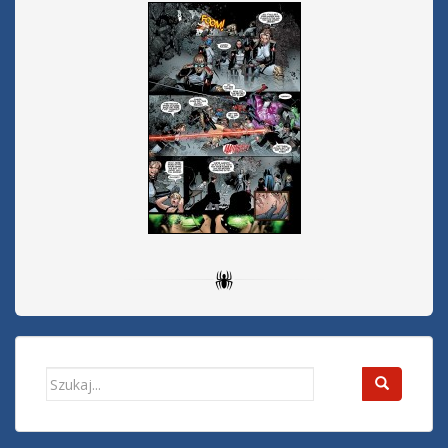
Search
for: