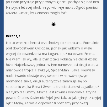
po czym przystaje przy pewnym głazie i pochyla się nad nim.
Na płycie leżącej obok niego widnieje napis „Ogród pamięci
Xaviera. Umarł, by Genosha mogła żyć.”
Recenzja
No to wreszcie herosi przechodzą do kontrataku. Formalnie
pod dowództwem Cyclopsa, jednak jak widzimy o wiele
więcej do powiedzenia ma Logan, a już na pewno Emma.
Nie wiem jak wy, ale ja bym z taką kobietą nie chciał dzielić
łoża. Najciekawszy jednak w tym numerze jest drugi plan, a
mianowicie trójka: Hawkeye, Spider-Man i Layla. Pierwszy
nadal twardo obstaje przy swoim i w najważniejszym
momencie znika, drugi autentycznie załamuje się po
spotkaniu wujka Bena i Gwen, a trzecia stanowi zagadkę już
nie tylko dla Emmy. Mocna jest również końcówka. Czy na
pewno Charles Xavier nie żyje? Jeśli tak, to jak zginął i z czyjej
ręki? Myślę, że wiele odpowiedzi poznamy przy okazji