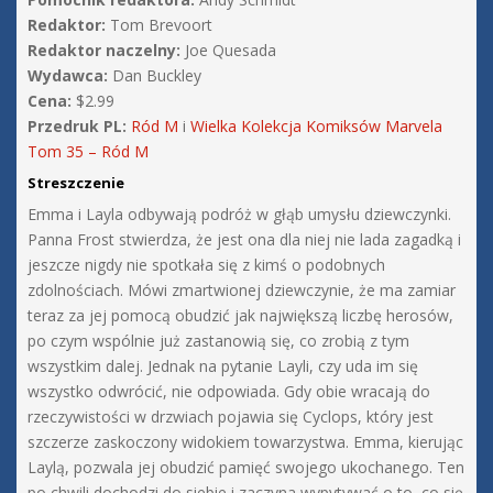
Redaktor:
Tom Brevoort
Redaktor naczelny:
Joe Quesada
Wydawca:
Dan Buckley
Cena:
$2.99
Przedruk PL:
Ród M
i
Wielka Kolekcja Komiksów Marvela
Tom 35 – Ród M
Streszczenie
Emma i Layla odbywają podróż w głąb umysłu dziewczynki.
Panna Frost stwierdza, że jest ona dla niej nie lada zagadką i
jeszcze nigdy nie spotkała się z kimś o podobnych
zdolnościach. Mówi zmartwionej dziewczynie, że ma zamiar
teraz za jej pomocą obudzić jak największą liczbę herosów,
po czym wspólnie już zastanowią się, co zrobią z tym
wszystkim dalej. Jednak na pytanie Layli, czy uda im się
wszystko odwrócić, nie odpowiada. Gdy obie wracają do
rzeczywistości w drzwiach pojawia się Cyclops, który jest
szczerze zaskoczony widokiem towarzystwa. Emma, kierując
Laylą, pozwala jej obudzić pamięć swojego ukochanego. Ten
po chwili dochodzi do siebie i zaczyna wypytywać o to, co się