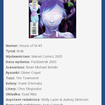
Numer:
House of M #5
Tytuł:
Brak
Wydawnictwo:
Marvel Comics 2005
Data wydania:
Październik 2005
Scenariusz:
Brian Michael Bendis
Rysunki:
Olivier Coipel
Tusz:
Tim Townsend
Kolory:
Frank D’Armata
Litery:
Chris Eliopoulos
Okładka:
Esad Ribic
Asystent redaktora:
Molly Lazer & Aubrey Sitterson
Pomocnik redaktora:
Andy Schmidt