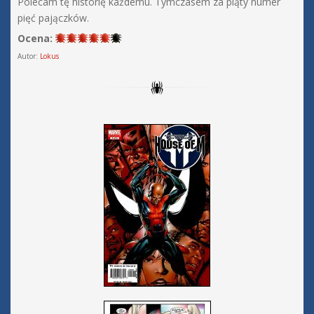
Polecam tę historię każdemu. Tymczasem za piąty numer
pięć pajączków.
Ocena:
Autor:
Lokus