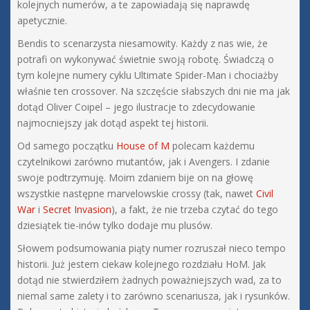
kolejnych numerów, a te zapowiadają się naprawdę
apetycznie.
Bendis to scenarzysta niesamowity. Każdy z nas wie, że
potrafi on wykonywać świetnie swoją robotę. Świadczą o
tym kolejne numery cyklu Ultimate Spider-Man i chociażby
właśnie ten crossover. Na szczęście słabszych dni nie ma jak
dotąd Oliver Coipel – jego ilustracje to zdecydowanie
najmocniejszy jak dotąd aspekt tej historii.
Od samego początku
House of M
polecam każdemu
czytelnikowi zarówno mutantów, jak i Avengers. I zdanie
swoje podtrzymuję. Moim zdaniem bije on na głowę
wszystkie następne marvelowskie crossy (tak, nawet
Civil
War
i
Secret Invasion
), a fakt, że nie trzeba czytać do tego
dziesiątek tie-inów tylko dodaje mu plusów.
Słowem podsumowania piąty numer rozruszał nieco tempo
historii. Już jestem ciekaw kolejnego rozdziału HoM. Jak
dotąd nie stwierdziłem żadnych poważniejszych wad, za to
niemal same zalety i to zarówno scenariusza, jak i rysunków.