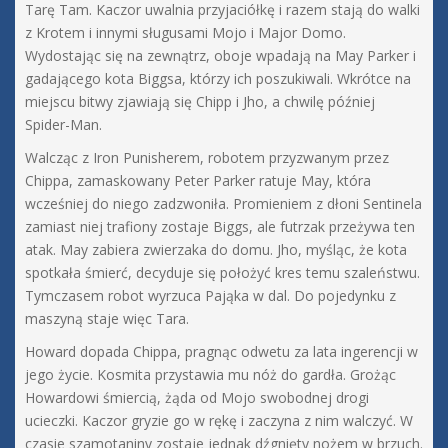
Tarę Tam. Kaczor uwalnia przyjaciółkę i razem stają do walki
z Krotem i innymi sługusami Mojo i Major Domo.
Wydostając się na zewnątrz, oboje wpadają na May Parker i
gadającego kota Biggsa, którzy ich poszukiwali. Wkrótce na
miejscu bitwy zjawiają się Chipp i Jho, a chwilę później
Spider-Man.
Walcząc z Iron Punisherem, robotem przyzwanym przez
Chippa, zamaskowany Peter Parker ratuje May, która
wcześniej do niego zadzwoniła. Promieniem z dłoni Sentinela
zamiast niej trafiony zostaje Biggs, ale futrzak przeżywa ten
atak. May zabiera zwierzaka do domu. Jho, myśląc, że kota
spotkała śmierć, decyduje się położyć kres temu szaleństwu.
Tymczasem robot wyrzuca Pająka w dal. Do pojedynku z
maszyną staje więc Tara.
Howard dopada Chippa, pragnąc odwetu za lata ingerencji w
jego życie. Kosmita przystawia mu nóż do gardła. Grożąc
Howardowi śmiercią, żąda od Mojo swobodnej drogi
ucieczki. Kaczor gryzie go w rękę i zaczyna z nim walczyć. W
czasie szamotaniny zostaje jednak dźgnięty nożem w brzuch.