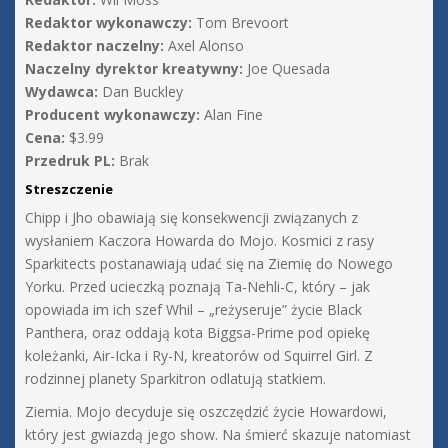
Redaktor wykonawczy:
Tom Brevoort
Redaktor naczelny:
Axel Alonso
Naczelny dyrektor kreatywny:
Joe Quesada
Wydawca:
Dan Buckley
Producent wykonawczy:
Alan Fine
Cena:
$3.99
Przedruk PL:
Brak
Streszczenie
Chipp i Jho obawiają się konsekwencji związanych z
wysłaniem Kaczora Howarda do Mojo. Kosmici z rasy
Sparkitects postanawiają udać się na Ziemię do Nowego
Yorku. Przed ucieczką poznają Ta-Nehli-C, który – jak
opowiada im ich szef Whil – „reżyseruje” życie Black
Panthera, oraz oddają kota Biggsa-Prime pod opiekę
koleżanki, Air-Icka i Ry-N, kreatorów od Squirrel Girl. Z
rodzinnej planety Sparkitron odlatują statkiem.
Ziemia. Mojo decyduje się oszczędzić życie Howardowi,
który jest gwiazdą jego show. Na śmierć skazuje natomiast