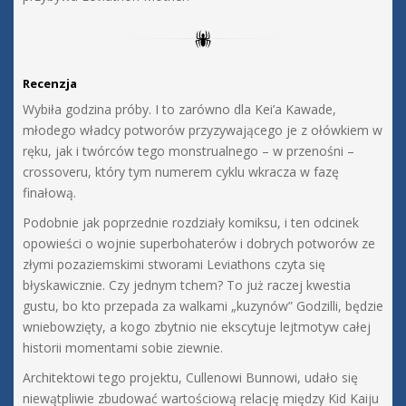
Recenzja
Wybiła godzina próby. I to zarówno dla Kei’a Kawade,
młodego władcy potworów przyzywającego je z ołówkiem w
ręku, jak i twórców tego monstrualnego – w przenośni –
crossoveru, który tym numerem cyklu wkracza w fazę
finałową.
Podobnie jak poprzednie rozdziały komiksu, i ten odcinek
opowieści o wojnie superbohaterów i dobrych potworów ze
złymi pozaziemskimi stworami Leviathons czyta się
błyskawicznie. Czy jednym tchem? To już raczej kwestia
gustu, bo kto przepada za walkami „kuzynów” Godzilli, będzie
wniebowzięty, a kogo zbytnio nie ekscytuje lejtmotyw całej
historii momentami sobie ziewnie.
Architektowi tego projektu, Cullenowi Bunnowi, udało się
niewątpliwie zbudować wartościową relację między Kid Kaiju