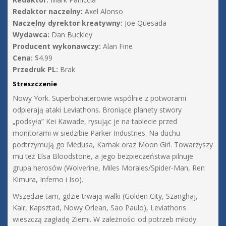
Redaktor naczelny:
Axel Alonso
Naczelny dyrektor kreatywny:
Joe Quesada
Wydawca:
Dan Buckley
Producent wykonawczy:
Alan Fine
Cena:
$4.99
Przedruk PL:
Brak
Streszczenie
Nowy York. Superbohaterowie wspólnie z potworami
odpierają ataki Leviathons. Broniące planety stwory
„podsyła” Kei Kawade, rysując je na tablecie przed
monitorami w siedzibie Parker Industries. Na duchu
podtrzymują go Medusa, Karnak oraz Moon Girl. Towarzyszy
mu też Elsa Bloodstone, a jego bezpieczeństwa pilnuje
grupa herosów (Wolverine, Miles Morales/Spider-Man, Ren
Kimura, Inferno i Iso).
Wszędzie tam, gdzie trwają walki (Golden City, Szanghaj,
Kair, Kapsztad, Nowy Orlean, Sao Paulo), Leviathons
wieszczą zagładę Ziemi. W zależności od potrzeb młody