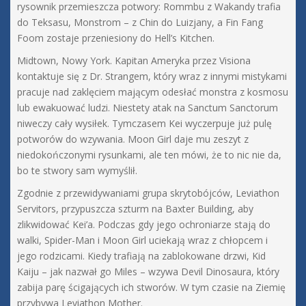
rysownik przemieszcza potwory: Rommbu z Wakandy trafia
do Teksasu, Monstrom – z Chin do Luizjany, a Fin Fang
Foom zostaje przeniesiony do Hell’s Kitchen.
Midtown, Nowy York. Kapitan Ameryka przez Visiona
kontaktuje się z Dr. Strangem, który wraz z innymi mistykami
pracuje nad zaklęciem mającym odesłać monstra z kosmosu
lub ewakuować ludzi. Niestety atak na Sanctum Sanctorum
niweczy cały wysiłek. Tymczasem Kei wyczerpuje już pulę
potworów do wzywania. Moon Girl daje mu zeszyt z
niedokończonymi rysunkami, ale ten mówi, że to nic nie da,
bo te stwory sam wymyślił.
Zgodnie z przewidywaniami grupa skrytobójców, Leviathon
Servitors, przypuszcza szturm na Baxter Building, aby
zlikwidować Kei’a. Podczas gdy jego ochroniarze stają do
walki, Spider-Man i Moon Girl uciekają wraz z chłopcem i
jego rodzicami. Kiedy trafiają na zablokowane drzwi, Kid
Kaiju – jak nazwał go Miles – wzywa Devil Dinosaura, który
zabija parę ścigających ich stworów. W tym czasie na Ziemię
przybywa Leviathon Mother.