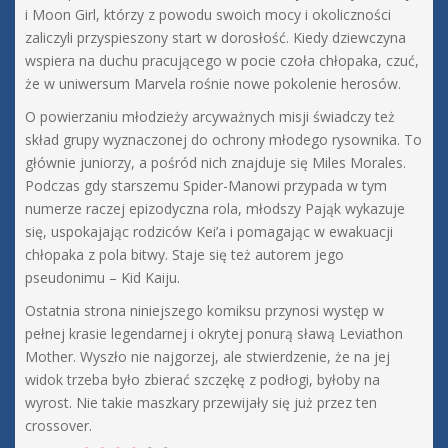
i Moon Girl, którzy z powodu swoich mocy i okoliczności
zaliczyli przyspieszony start w dorosłość. Kiedy dziewczyna
wspiera na duchu pracującego w pocie czoła chłopaka, czuć,
że w uniwersum Marvela rośnie nowe pokolenie herosów.
O powierzaniu młodzieży arcyważnych misji świadczy też
skład grupy wyznaczonej do ochrony młodego rysownika. To
głównie juniorzy, a pośród nich znajduje się Miles Morales.
Podczas gdy starszemu Spider-Manowi przypada w tym
numerze raczej epizodyczna rola, młodszy Pająk wykazuje
się, uspokajając rodziców Kei’a i pomagając w ewakuacji
chłopaka z pola bitwy. Staje się też autorem jego
pseudonimu – Kid Kaiju.
Ostatnia strona niniejszego komiksu przynosi występ w
pełnej krasie legendarnej i okrytej ponurą sławą Leviathon
Mother. Wyszło nie najgorzej, ale stwierdzenie, że na jej
widok trzeba było zbierać szczękę z podłogi, byłoby na
wyrost. Nie takie maszkary przewijały się już przez ten
crossover.