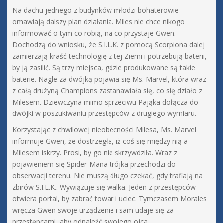
Na dachu jednego z budynków młodzi bohaterowie
omawiają dalszy plan działania. Miles nie chce nikogo
informować o tym co robią, na co przystaje Gwen.
Dochodzą do wniosku, że S.I.L.K. z pomocą Scorpiona dalej
zamierzają kraść technologię z tej Ziemi i potrzebują baterii,
by ją zasilić. Są trzy miejsca, gdzie produkowane są takie
baterie. Nagle za dwójką pojawia się Ms. Marvel, która wraz
z całą drużyną Champions zastanawiała się, co się działo z
Milesem. Dziewczyna mimo sprzeciwu Pająka dołącza do
dwójki w poszukiwaniu przestępców z drugiego wymiaru.
Korzystając z chwilowej nieobecności Milesa, Ms. Marvel
informuje Gwen, że dostrzegła, iż coś się między nią a
Milesem iskrzy. Prosi, by go nie skrzywdziła. Wraz z
pojawieniem się Spider-Mana trójka przechodzi do
obserwacji terenu. Nie muszą długo czekać, gdy trafiają na
zbirów S.I.L.K.. Wywiązuje się walka. Jeden z przestępców
otwiera portal, by zabrać towar i uciec. Tymczasem Morales
wręcza Gwen swoje urządzenie i sam udaje się za
przestępcami, aby odnaleźć swojego ojca.