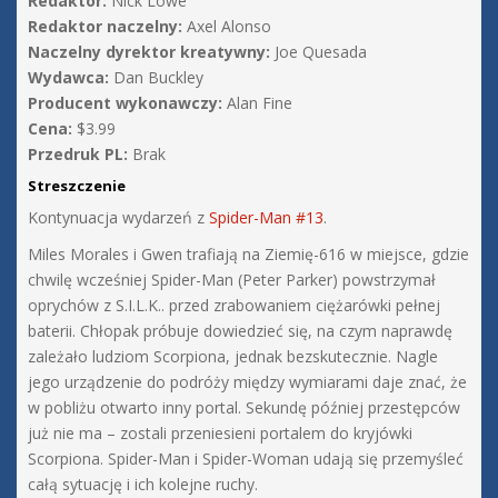
Redaktor:
Nick Lowe
Redaktor naczelny:
Axel Alonso
Naczelny dyrektor kreatywny:
Joe Quesada
Wydawca:
Dan Buckley
Producent wykonawczy:
Alan Fine
Cena:
$3.99
Przedruk PL:
Brak
Streszczenie
Kontynuacja wydarzeń z
Spider-Man #13
.
Miles Morales i Gwen trafiają na Ziemię-616 w miejsce, gdzie
chwilę wcześniej Spider-Man (Peter Parker) powstrzymał
oprychów z S.I.L.K.. przed zrabowaniem ciężarówki pełnej
baterii. Chłopak próbuje dowiedzieć się, na czym naprawdę
zależało ludziom Scorpiona, jednak bezskutecznie. Nagle
jego urządzenie do podróży między wymiarami daje znać, że
w pobliżu otwarto inny portal. Sekundę później przestępców
już nie ma – zostali przeniesieni portalem do kryjówki
Scorpiona. Spider-Man i Spider-Woman udają się przemyśleć
całą sytuację i ich kolejne ruchy.