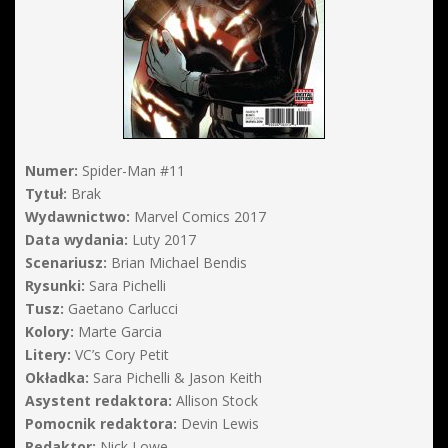
Numer:
Spider-Man #11
Tytuł:
Brak
Wydawnictwo:
Marvel Comics 2017
Data wydania:
Luty 2017
Scenariusz:
Brian Michael Bendis
Rysunki:
Sara Pichelli
Tusz:
Gaetano Carlucci
Kolory:
Marte Garcia
Litery:
VC’s Cory Petit
Okładka:
Sara Pichelli & Jason Keith
Asystent redaktora:
Allison Stock
Pomocnik redaktora:
Devin Lewis
Redaktor:
Nick Lowe