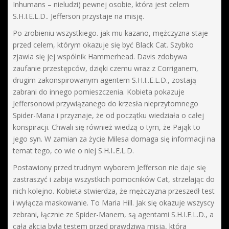
Inhumans – nieludzi) pewnej osobie, która jest celem
S.H.I.E.L.D.. Jefferson przystaje na misję.
Po zrobieniu wszystkiego. jak mu kazano, mężczyzna staje
przed celem, którym okazuje się być Black Cat. Szybko
zjawia się jej wspólnik Hammerhead. Davis zdobywa
zaufanie przestępców, dzięki czemu wraz z Corriganem,
drugim zakonspirowanym agentem S.H.I..E.L.D., zostają
zabrani do innego pomieszczenia. Kobieta pokazuje
Jeffersonowi przywiązanego do krzesła nieprzytomnego
Spider-Mana i przyznaje, że od początku wiedziała o całej
konspiracji. Chwali się również wiedzą o tym, że Pająk to
jego syn. W zamian za życie Milesa domaga się informacji na
temat tego, co wie o niej S.H.I..E.L.D.
Postawiony przed trudnym wyborem Jefferson nie daje się
zastraszyć i zabija wszystkich pomocników Cat, strzelając do
nich kolejno. Kobieta stwierdza, że mężczyzna przeszedł test
i wyłącza maskowanie. To Maria Hill. Jak się okazuje wszyscy
zebrani, łącznie ze Spider-Manem, są agentami S.H.I.E.L.D., a
cała akcja była testem przed prawdziwą misją, która