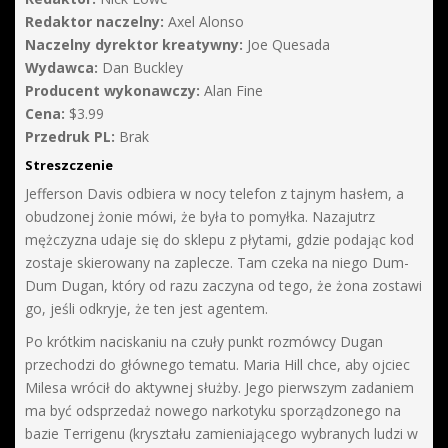
Redaktor naczelny:
Axel Alonso
Naczelny dyrektor kreatywny:
Joe Quesada
Wydawca:
Dan Buckley
Producent wykonawczy:
Alan Fine
Cena:
$3.99
Przedruk PL:
Brak
Streszczenie
Jefferson Davis odbiera w nocy telefon z tajnym hasłem, a
obudzonej żonie mówi, że była to pomyłka. Nazajutrz
mężczyzna udaje się do sklepu z płytami, gdzie podając kod
zostaje skierowany na zaplecze. Tam czeka na niego Dum-
Dum Dugan, który od razu zaczyna od tego, że żona zostawi
go, jeśli odkryje, że ten jest agentem.
Po krótkim naciskaniu na czuły punkt rozmówcy Dugan
przechodzi do głównego tematu. Maria Hill chce, aby ojciec
Milesa wrócił do aktywnej służby. Jego pierwszym zadaniem
ma być odsprzedaż nowego narkotyku sporządzonego na
bazie Terrigenu (kryształu zamieniającego wybranych ludzi w