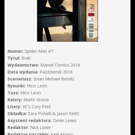
Numer:
Spider-Man #7
Tytuł:
Brak
Wydawnictwo:
Marvel Comics 2016
Data wydania:
Październik 2016
Scenariusz:
Brian Michael Bendis
Rysunki:
Nico Leon
Tusz:
Nico Leon
Kolory:
Marte Gracia
Litery:
VC’s Cory Petit
Okładka:
Sara Pichelli & Jason Keith
Asystent redaktora:
Devin Lewis
Redaktor:
Nick Lowe
Redaktor naczelny:
Axel Alonso