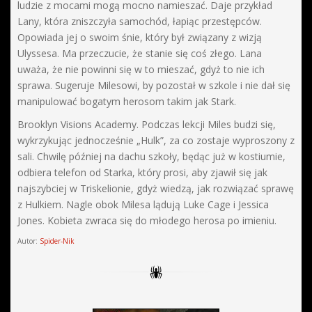
ludzie z mocami mogą mocno namieszać. Daje przykład
Lany, która zniszczyła samochód, łapiąc przestępców.
Opowiada jej o swoim śnie, który był związany z wizją
Ulyssesa. Ma przeczucie, że stanie się coś złego. Lana
uważa, że nie powinni się w to mieszać, gdyż to nie ich
sprawa. Sugeruje Milesowi, by pozostał w szkole i nie dał się
manipulować bogatym herosom takim jak Stark.
Brooklyn Visions Academy. Podczas lekcji Miles budzi się,
wykrzykując jednocześnie „Hulk”, za co zostaje wyproszony z
sali. Chwilę później na dachu szkoły, będąc już w kostiumie,
odbiera telefon od Starka, który prosi, aby zjawił się jak
najszybciej w Triskelionie, gdyż wiedzą, jak rozwiązać sprawę
z Hulkiem. Nagle obok Milesa lądują Luke Cage i Jessica
Jones. Kobieta zwraca się do młodego herosa po imieniu.
Autor:
Spider-Nik