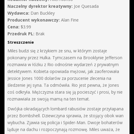
Naczelny dyrektor kreatywny:
Joe Quesada
Wydawca:
Dan Buckley
Producent wykonawczy:
Alan Fine
Cena:
$3.99
Przedruk PL:
Brak
Streszczenie
Miles budzi się z krzykiem ze snu, w którym zostaje
pokonany przez Hulka. Tymczasem na Brooklynie Jefferson
rozmawia w łóżku z Rio odnośnie wydarzeń z prywatnym
detektywem. Kobieta opowiada mężowi, jak zaoferowała
Jessice Jones 1000 dolarów za porzucenie zlecenia na
śledzenie jej syna. Ta odmówiła. Rio jest pewna, że Jones
coś odkryła. Mężczyzna stara się ją pocieszyć i prosi, by nie
rozmawiała ze swoją mamą na ten temat.
Dwójka okradających lombard rabusiów zostaje przyłapana
przez Bombshell. Dziewczyna sprawia, że stojący obok wan
wybucha. Zjawia się policja i Spider-Man. Dwoje bohaterów
ląduje na dachu i rozpoczynają rozmowę. Miles uważa, że