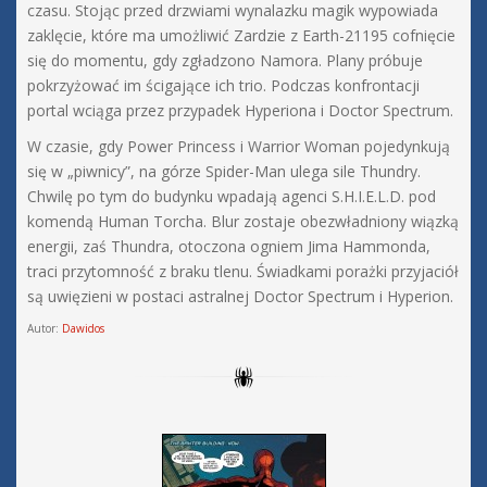
czasu. Stojąc przed drzwiami wynalazku magik wypowiada
zaklęcie, które ma umożliwić Zardzie z Earth-21195 cofnięcie
się do momentu, gdy zgładzono Namora. Plany próbuje
pokrzyżować im ścigające ich trio. Podczas konfrontacji
portal wciąga przez przypadek Hyperiona i Doctor Spectrum.
W czasie, gdy Power Princess i Warrior Woman pojedynkują
się w „piwnicy”, na górze Spider-Man ulega sile Thundry.
Chwilę po tym do budynku wpadają agenci S.H.I.E.L.D. pod
komendą Human Torcha. Blur zostaje obezwładniony wiązką
energii, zaś Thundra, otoczona ogniem Jima Hammonda,
traci przytomność z braku tlenu. Świadkami porażki przyjaciół
są uwięzieni w postaci astralnej Doctor Spectrum i Hyperion.
Autor:
Dawidos