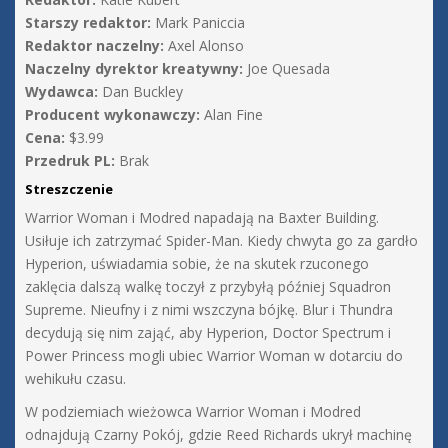
Starszy redaktor:
Mark Paniccia
Redaktor naczelny:
Axel Alonso
Naczelny dyrektor kreatywny:
Joe Quesada
Wydawca:
Dan Buckley
Producent wykonawczy:
Alan Fine
Cena:
$3.99
Przedruk PL:
Brak
Streszczenie
Warrior Woman i Modred napadają na Baxter Building.
Usiłuje ich zatrzymać Spider-Man. Kiedy chwyta go za gardło
Hyperion, uświadamia sobie, że na skutek rzuconego
zaklęcia dalszą walkę toczył z przybyłą później Squadron
Supreme. Nieufny i z nimi wszczyna bójkę. Blur i Thundra
decydują się nim zająć, aby Hyperion, Doctor Spectrum i
Power Princess mogli ubiec Warrior Woman w dotarciu do
wehikułu czasu.
W podziemiach wieżowca Warrior Woman i Modred
odnajdują Czarny Pokój, gdzie Reed Richards ukrył machinę