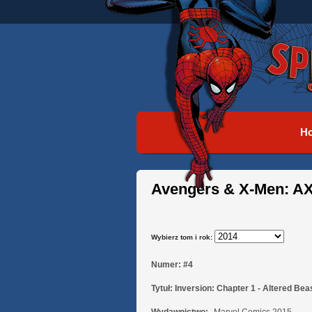
H
Avengers & X-Men: AX
Wybierz tom i rok:
Numer:
#4
Tytuł:
Inversion: Chapter 1 - Altered Bea