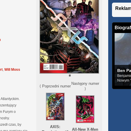
Rekla
Biograf
u
rt
,
Will Moss
Ben Pa
Benjamin
Nowym Yo
Następny numer
⟨ Poprzedni numer
⟩
 Atlantyckim.
ezentujący
em Furym o
noshy.
szedł czas, by
AXIS:
All-New X-Men