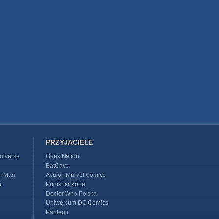
PRZYJACIELE
niverse
Geek Nation
BatCave
r-Man
Avalon Marvel Comics
a
Punisher Zone
Doctor Who Polska
Uniwersum DC Comics
Panteon