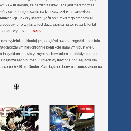
nika – tu dodam, że bardzo zaskakująca jest metamorfoza
który swoje urzędowanie na tym zaszczytnym stanowisku
uby akcji. Tak czy inaczej, jeśli architekci tego crossoveru
rzedstawione wątki, to jest duża szansa na to, że za kilka lat
tymentem wydarzenia
AXIS
.
 nos czytelnika skłaniającej do główkowania zagadki – co stało
w nadchodzącym nieuchronnie konflikcie dającym upust wielu
ym instynktom, atawistycznym zachowaniom i osobistym urazom.
ra najnowszego numeru? I niech wystawiona poniżej nota dla
na scenie
AXIS
ma Spider-Man, będzie dobrym prognostykiem na