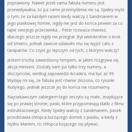
poprawiony. Nawet jeżeli sama fabuła numeru jest
przewidywalna, to już same przemyślenia nie są. Spidey myśli
o tym, że za każdym razem kiedy walczy z Sandmanem w
jego piaskowej formie, nigdy nie jest do końca pewien za co
łapie swojego przeciwnika… Peter rozważa również,
dlaczego jeszcze nigdy nie przegrał. Był wielokrotnie o krok
od śmierci, jednak zawsze udawało mu się wyjść cało z
tarapatów. Co czyni go lepszym od tych, z którymi walczy?
Jestem trochę zawiedziony tempem, w jakim rozgrywa się
akcja miniserii. Zostały nam już tylko trzy numery, a
złoczyńców, według zapowiedzi Arcade’a, ma być aż 99.
Wydaję mi się, że fabuła jest równie złożona, co rysunki
Rudy’ego, jednak jeszcze jej do końca nie rozumiemy.
Najciekawszym zabiegiem tego zeszytu są małe, znajdujące
się po prawej stronie, paski, które przypominają klatki z filmu
instruktażowego. Kiedy Spidey walczy z Sandmanem, pasek
przedstawia chłopca burzącego domek z piasku, a kiedy z
Hydro-Manem, to chłopca bojącego się pływać.