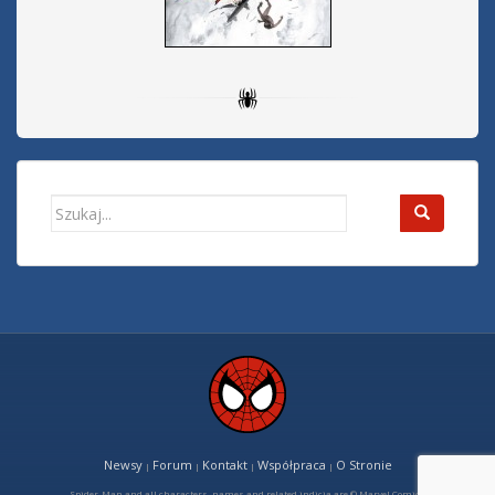
Search
for:
Newsy
Forum
Kontakt
Współpraca
O Stronie
|
|
|
|
Spider-Man and all characters, names and related indicia are © Marvel Comics