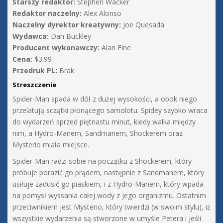
Starszy redaktor:
Stephen Wacker
Redaktor naczelny:
Alex Alonso
Naczelny dyrektor kreatywny:
Joe Quesada
Wydawca:
Dan Buckley
Producent wykonawczy:
Alan Fine
Cena:
$3.99
Przedruk PL:
Brak
Streszczenie
Spider-Man spada w dół z dużej wysokości, a obok niego
przelatują sczątki płonącego samolotu. Spidey szybko wraca
do wydarzeń sprzed piętnastu minut, kiedy walka między
nim, a Hydro-Manem, Sandmanem, Shockerem oraz
Mysterio miała miejsce.
Spider-Man radzi sobie na początku z Shockerem, który
próbuje porazić go prądem, następnie z Sandmanem, który
usiłuje zadusić go piaskiem, i z Hydro-Manem, który wpada
na pomysł wyssania całej wody z jego organizmu. Ostatnim
przeciwnikiem jest Mysterio, który twierdzi (w swoim stylu), iż
wszystkie wydarzenia są stworzone w umyśle Petera i jeśli