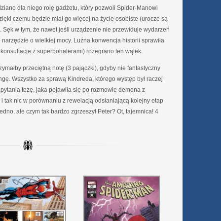
ziano dla niego rolę gadżetu, który pozwoli Spider-Manowi
ięki czemu będzie miał go więcej na życie osobiste (urocze są
. Sęk w tym, że nawet jeśli urządzenie nie przewiduje wydarzeń
o narzędzie o wielkiej mocy. Luźna konwencja historii sprawiła
: konsultacje z superbohaterami) rozegrano ten wątek.
małby przeciętną notę (3 pajączki), gdyby nie fantastyczny
angę. Wszystko za sprawą Kindreda, którego występ był raczej
pytania tezę, jaka pojawiła się po rozmowie demona z
 tak nic w porównaniu z rewelacją odsłaniającą kolejny etap
jedno, ale czym tak bardzo zgrzeszył Peter? Ot, tajemnica! 4