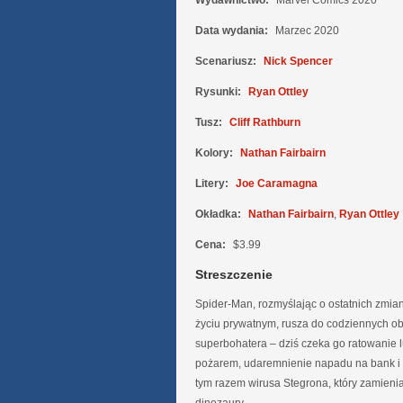
Wydawnictwo:
Marvel Comics 2020
Data wydania:
Marzec 2020
Scenariusz:
Nick Spencer
Rysunki:
Ryan Ottley
Tusz:
Cliff Rathburn
Kolory:
Nathan Fairbairn
Litery:
Joe Caramagna
Okładka:
Nathan Fairbairn
,
Ryan Ottley
Cena:
$3.99
Streszczenie
Spider-Man, rozmyślając o ostatnich zmi
życiu prywatnym, rusza do codziennych 
superbohatera – dziś czeka go ratowanie l
pożarem, udaremnienie napadu na bank i 
tym razem wirusa Stegrona, który zamienia