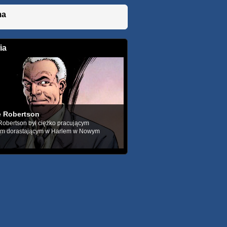
ma
ia
 Robertson
obertson był ciężko pracującym
em dorastającym w Harlem w Nowym