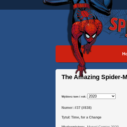
H
The Amazing Spider-M
Wybierz tom i rok:
Numer:
#37 (#838)
Tytuł:
Time, for a Change