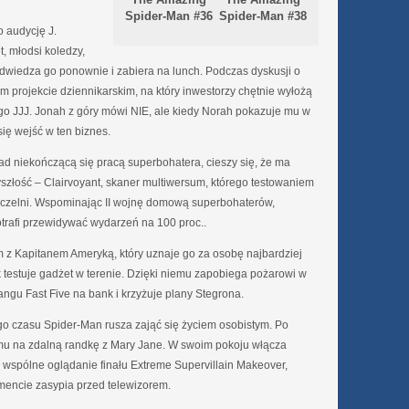
Spider-Man #36
Spider-Man #38
 audycję J.
 młodsi koledzy,
odwiedza go ponownie i zabiera na lunch. Podczas dyskusji o
 projekcie dziennikarskim, na który inwestorzy chętnie wyłożą
iego JJJ. Jonah z góry mówi NIE, ale kiedy Norah pokazuje mu w
ię wejść w ten biznes.
ad niekończącą się pracą superbohatera, cieszy się, że ma
yszłość – Clairvoyant, skaner multiwersum, którego testowaniem
 uczelni. Wspominając II wojnę domową superbohaterów,
trafi przewidywać wydarzeń na 100 proc..
m z Kapitanem Ameryką, który uznaje go za osobę najbardziej
 testuje gadżet w terenie. Dzięki niemu zapobiega pożarowi w
gu Fast Five na bank i krzyżuje plany Stegrona.
 czasu Spider-Man rusza zająć się życiem osobistym. Po
mu na zdalną randkę z Mary Jane. W swoim pokoju włącza
 wspólne oglądanie finału Extreme Supervillain Makeover,
ncie zasypia przed telewizorem.