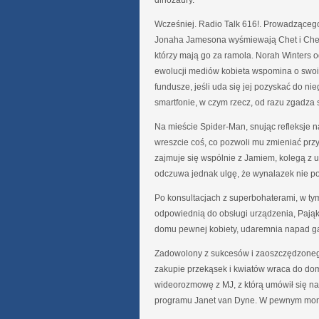
dinozaury.
Wcześniej. Radio Talk 616!. Prowadzącego
Jonaha Jamesona wyśmiewają Chet i Chet,
którzy mają go za ramola. Norah Winters 
ewolucji mediów kobieta wspomina o swoim
fundusze, jeśli uda się jej pozyskać do n
smartfonie, w czym rzecz, od razu zgadza s
Na mieście Spider-Man, snując refleksje n
wreszcie coś, co pozwoli mu zmieniać prz
zajmuje się wspólnie z Jamiem, kolegą z
odczuwa jednak ulgę, że wynalazek nie po
Po konsultacjach z superbohaterami, w ty
odpowiednią do obsługi urządzenia, Pająk
domu pewnej kobiety, udaremnia napad gan
Zadowolony z sukcesów i zaoszczędzonego
zakupie przekąsek i kwiatów wraca do do
wideorozmowę z MJ, z którą umówił się na
programu Janet van Dyne. W pewnym mome