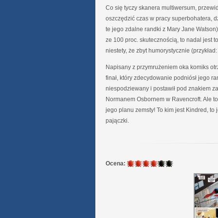
Co się tyczy skanera multiwersum, przewid
oszczędzić czas w pracy superbohatera, dz
te jego zdalne randki z Mary Jane Watson)
ze 100 proc. skutecznością, to nadal jest t
niestety, że zbyt humorystycznie (przykład
Napisany z przymrużeniem oka komiks otrzy
finał, który zdecydowanie podniósł jego r
niespodziewany i postawił pod znakiem za
Normanem Osbornem w Ravencroft. Ale to i
jego planu zemsty! To kim jest Kindred, to 
pajączki.
4
Ocena:
/
6