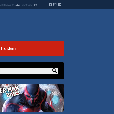
 animowane:
112
biografie:
59
Fandom