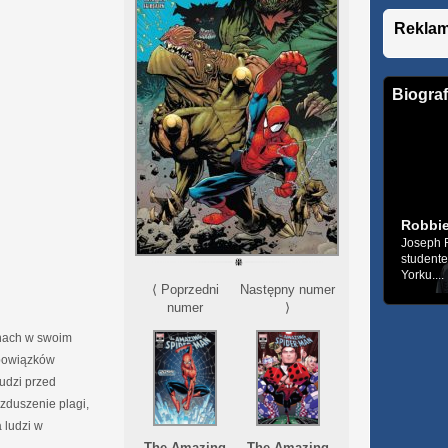
Rekla
Biograf
Robbie
Joseph R
student
Yorku....
⟨ Poprzedni
Następny numer
numer
⟩
anach w swoim
obowiązków
udzi przed
zduszenie plagi,
 ludzi w
The Amazing
The Amazing