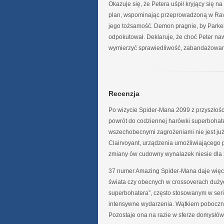
Okazuje się, że Petera uśpił kryjący się n
plan, wspominając przeprowadzoną w Rav
jego tożsamość. Demon pragnie, by Parker
odpokutował. Deklaruje, że choć Peter naw
wymierzyć sprawiedliwość, zabandażowany
Recenzja
Po wizycie Spider-Mana 2099 z przyszłoś
powrót do codziennej harówki superbohater
wszechobecnymi zagrożeniami nie jest j
Clairvoyant, urządzenia umożliwiającego p
zmiany ów cudowny wynalazek niesie dla 
37 numer Amazing Spider-Mana daje więc cz
świata czy obecnych w crossoverach dużych
superbohatera”, często stosowanym w ser
intensywne wydarzenia. Wątkiem poboczny
Pozostaje ona na razie w sferze domysłów,