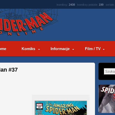
komiksy:
2408
komiksy polskie:
199
seriale
ome
Komiks
Informacje
Film / TV
an #37