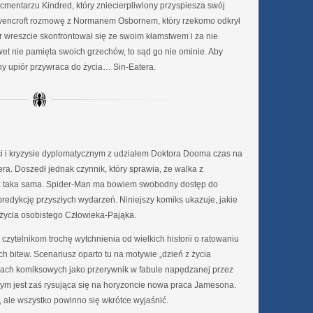
a cmentarzu Kindred, który zniecierpliwiony przyspiesza swój
encroft rozmowę z Normanem Osbornem, który rzekomo odkrył
 wreszcie skonfrontował się ze swoim kłamstwem i za nie
et nie pamięta swoich grzechów, to sąd go nie ominie. Aby
 upiór przywraca do życia… Sin-Eatera.
ci i kryzysie dyplomatycznym z udziałem Doktora Dooma czas na
a. Doszedł jednak czynnik, który sprawia, że walka z
uż taka sama. Spider-Man ma bowiem swobodny dostęp do
redykcję przyszłych wydarzeń. Niniejszy komiks ukazuje, jakie
życia osobistego Człowieka-Pająka.
ytelnikom trochę wytchnienia od wielkich historii o ratowaniu
 bitew. Scenariusz oparto tu na motywie „dzień z życia
iach komiksowych jako przerywnik w fabule napędzanej przez
m jest zaś rysująca się na horyzoncie nowa praca Jamesona.
 ale wszystko powinno się wkrótce wyjaśnić.