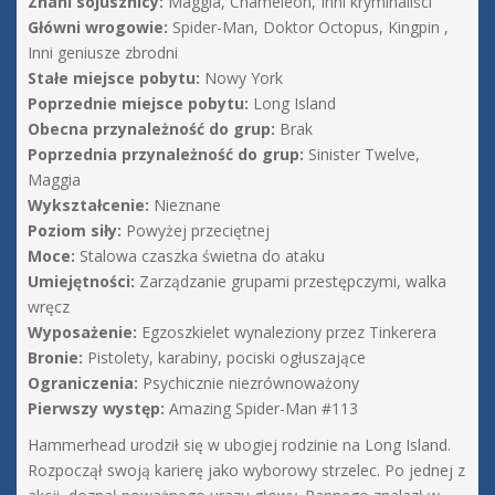
Znani sojusznicy:
Maggia, Chameleon, Inni kryminaliści
Główni wrogowie:
Spider-Man, Doktor Octopus, Kingpin ,
Inni geniusze zbrodni
Stałe miejsce pobytu:
Nowy York
Poprzednie miejsce pobytu:
Long Island
Obecna przynależność do grup:
Brak
Poprzednia przynależność do grup:
Sinister Twelve,
Maggia
Wykształcenie:
Nieznane
Poziom siły:
Powyżej przeciętnej
Moce:
Stalowa czaszka świetna do ataku
Umiejętności:
Zarządzanie grupami przestępczymi, walka
wręcz
Wyposażenie:
Egzoszkielet wynaleziony przez Tinkerera
Bronie:
Pistolety, karabiny, pociski ogłuszające
Ograniczenia:
Psychicznie niezrównoważony
Pierwszy występ:
Amazing Spider-Man #113
Hammerhead urodził się w ubogiej rodzinie na Long Island.
Rozpoczął swoją karierę jako wyborowy strzelec. Po jednej z