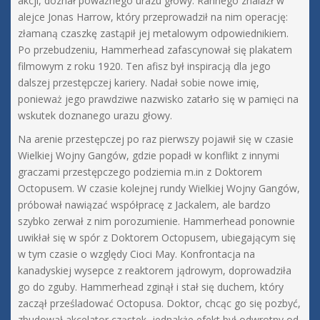
akcji, doznał poważnego urazu głowy. Rannego znalazł w
alejce Jonas Harrow, który przeprowadził na nim operację:
złamaną czaszkę zastąpił jej metalowym odpowiednikiem.
Po przebudzeniu, Hammerhead zafascynował się plakatem
filmowym z roku 1920. Ten afisz był inspiracją dla jego
dalszej przestępczej kariery. Nadał sobie nowe imię,
ponieważ jego prawdziwe nazwisko zatarło się w pamięci na
wskutek doznanego urazu głowy.
Na arenie przestępczej po raz pierwszy pojawił się w czasie
Wielkiej Wojny Gangów, gdzie popadł w konflikt z innymi
graczami przestępczego podziemia m.in z Doktorem
Octopusem. W czasie kolejnej rundy Wielkiej Wojny Gangów,
próbował nawiązać współpracę z Jackalem, ale bardzo
szybko zerwał z nim porozumienie. Hammerhead ponownie
uwikłał się w spór z Doktorem Octopusem, ubiegającym się
w tym czasie o względy Cioci May. Konfrontacja na
kanadyskiej wysepce z reaktorem jądrowym, doprowadziła
go do zguby. Hammerhead zginął i stał się duchem, który
zaczął prześladować Octopusa. Doktor, chcąc go się pozbyć,
zbudował akcelator cząstek, jednakże efekt był odwrotny od