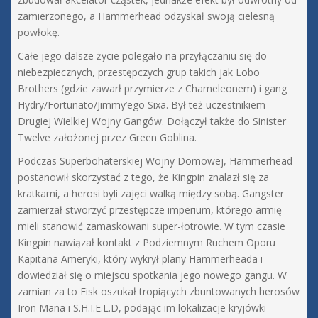
zamierzonego, a Hammerhead odzyskał swoją cielesną
powłokę.
Całe jego dalsze życie polegało na przyłączaniu się do
niebezpiecznych, przestępczych grup takich jak Lobo
Brothers (gdzie zawarł przymierze z Chameleonem) i gang
Hydry/Fortunato/Jimmy’ego Sixa. Był też uczestnikiem
Drugiej Wielkiej Wojny Gangów. Dołączył także do Sinister
Twelve założonej przez Green Goblina.
Podczas Superbohaterskiej Wojny Domowej, Hammerhead
postanowił skorzystać z tego, że Kingpin znalazł się za
kratkami, a herosi byli zajęci walką między sobą. Gangster
zamierzał stworzyć przestępcze imperium, którego armię
mieli stanowić zamaskowani super-łotrowie. W tym czasie
Kingpin nawiązał kontakt z Podziemnym Ruchem Oporu
Kapitana Ameryki, który wykrył plany Hammerheada i
dowiedział się o miejscu spotkania jego nowego gangu. W
zamian za to Fisk oszukał tropiących zbuntowanych herosów
Iron Mana i S.H.I.E.L.D, podając im lokalizacje kryjówki