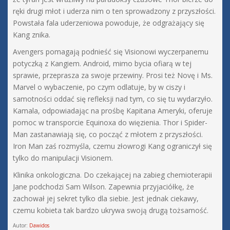
ręki drugi młot i uderza nim o ten sprowadzony z przyszłości.
Powstała fala uderzeniowa powoduje, że odgrażający się
Kang znika.
Avengers pomagają podnieść się Visionowi wyczerpanemu
potyczką z Kangiem. Android, mimo bycia ofiarą w tej
sprawie, przeprasza za swoje przewiny. Prosi też Novę i Ms.
Marvel o wybaczenie, po czym odlatuje, by w ciszy i
samotności oddać się refleksji nad tym, co się tu wydarzyło.
Kamala, odpowiadając na prośbę Kapitana Ameryki, oferuje
pomoc w transporcie Equinoxa do więzienia. Thor i Spider-
Man zastanawiają się, co począć z młotem z przyszłości.
Iron Man zaś rozmyśla, czemu złowrogi Kang ograniczył się
tylko do manipulacji Visionem.
Klinika onkologiczna. Do czekającej na zabieg chemioterapii
Jane podchodzi Sam Wilson. Zapewnia przyjaciółkę, że
zachował jej sekret tylko dla siebie. Jest jednak ciekawy,
czemu kobieta tak bardzo ukrywa swoją drugą tożsamość.
Autor:
Dawidos