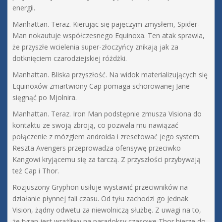
energii.
Manhattan. Teraz. Kierując się pajęczym zmysłem, Spider-
Man nokautuje współczesnego Equinoxa. Ten atak sprawia,
że przyszłe wcielenia super-złoczyńcy znikają jak za
dotknięciem czarodziejskiej różdżki.
Manhattan. Bliska przyszłość. Na widok materializujących się
Equinoxów zmartwiony Cap pomaga schorowanej Jane
sięgnąć po Mjolnira.
Manhattan. Teraz. Iron Man podstępnie zmusza Visiona do
kontaktu ze swoją zbroją, co pozwala mu nawiązać
połączenie z mózgiem androida i zresetować jego system.
Reszta Avengers przeprowadza ofensywę przeciwko
Kangowi kryjącemu się za tarczą. Z przyszłości przybywają
też Cap i Thor.
Rozjuszony Gryphon usiłuje wystawić przeciwników na
działanie płynnej fali czasu. Od tyłu zachodzi go jednak
Vision, żądny odwetu za niewolniczą służbę. Z uwagi na to,
że tyran jest wrażliwy na paradoksy czasowe Thor bierze do