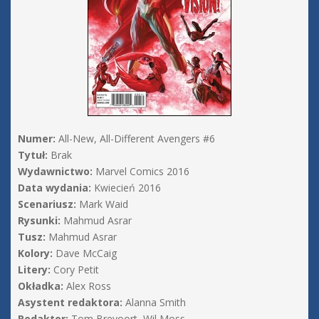
Numer:
All-New, All-Different Avengers #6
Tytuł:
Brak
Wydawnictwo:
Marvel Comics 2016
Data wydania:
Kwiecień 2016
Scenariusz:
Mark Waid
Rysunki:
Mahmud Asrar
Tusz:
Mahmud Asrar
Kolory:
Dave McCaig
Litery:
Cory Petit
Okładka:
Alex Ross
Asystent redaktora:
Alanna Smith
Redaktor:
Tom Brevoort, Wil Moss