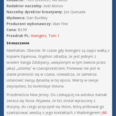
Redaktor naczelny:
Axel Alonso
Naczelny dyrektor kreatywny:
Joe Quesada
Wydawca:
Dan Buckley
Producent wykonawczy:
Alan Fine
Cena:
$3.99
Przedruk PL:
Avengers, Tom 1
Streszczenie
Manhattan. Obecnie. W czasie gdy Avengers są zajęci walką z
kopiami Equinoxa, Gryphon zdradza, że jest jednym z
wcieleń Kanga Zdobywcy, uwięzionym w tym świecie przez
jakąś „usterkę” w czasoprzestrzeni. Ponieważ nie jest w
stanie przenosić się w czasie, oświadcza, że zamierza
ustanowić swoją dynastię w tej epoce. Wierzy w swoje
zwycięstwo, bo kontroluje Visiona.
Przedmieścia New Jersey. Do czekającej na autobus Kamali
zwraca się Nova. Wyjawia, że też został wyrzucony z
drużyny, do czego przyczynił się Vision, który próbował go
szantażować wiedzą o jego kontaktach z Warbringerem (
All-