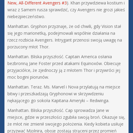
New, All-Different Avengers #3
). Khan przywdziewa kostium i
wraz z Samem rusza sprawdzić, czy Avengers nie grozi jakieś
niebezpieczeństwo.
Manhattan. Gryphon przyznaje, że od chwili, gdy Vision stał
się jego marionetką, podejmowali wspólnie działania na
rzecz rozbicia Avengers. Intrygant przenosi swoją uwagę na
porzucony młot Thor.
Manhattan. Bliska przyszłość. Captain America osłania
bezbronną Jane Foster przed atakami Equinoxów. Obiecuje
przyjaciółce, że zjednoczy ją z młotem Thor i przywróci jej
moc bogini piorunów.
Manhattan. Teraz. Ms. Marvel i Nova przylatują na miejsce
bitwy i przeszkadzają Gryphonowi w skrzywdzeniu
nękającego go sokoła Kapitana Ameryki – Redwinga.
Manhattan. Bliska przyszłość. Cap sprowadza Jane w
miejsce, gdzie w przeszłości zgubiła swoją broń. Okazuje się,
że młot nie zmienił swojego położenia. Kiedy kobieta usiłuje
przyzwać Mjolnira, oboje zostają strąceni przez promień