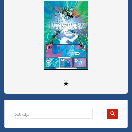
Search
for: