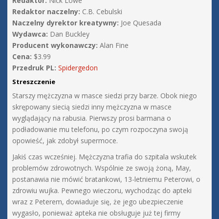
Redaktor:
Nick Lowe
Redaktor naczelny:
C.B. Cebulski
Naczelny dyrektor kreatywny:
Joe Quesada
Wydawca:
Dan Buckley
Producent wykonawczy:
Alan Fine
Cena:
$3.99
Przedruk PL:
Spidergedon
Streszczenie
Starszy mężczyzna w masce siedzi przy barze. Obok niego
skrępowany siecią siedzi inny mężczyzna w masce
wyglądający na rabusia. Pierwszy prosi barmana o
podładowanie mu telefonu, po czym rozpoczyna swoją
opowieść, jak zdobył supermoce.
Jakiś czas wcześniej. Mężczyzna trafia do szpitala wskutek
problemów zdrowotnych. Wspólnie ze swoją żoną, May,
postanawia nie mówić bratankowi, 13-letniemu Peterowi, o
zdrowiu wujka. Pewnego wieczoru, wychodząc do apteki
wraz z Peterem, dowiaduje się, że jego ubezpieczenie
wygasło, ponieważ apteka nie obsługuje już tej firmy