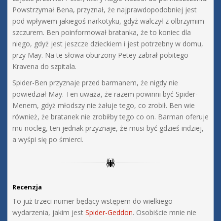
Powstrzymał Bena, przyznał, że najprawdopodobniej jest
pod wpływem jakiegoś narkotyku, gdyż walczył z olbrzymim
szczurem. Ben poinformował bratanka, że to koniec dla
niego, gdyż jest jeszcze dzieckiem i jest potrzebny w domu,
przy May. Na te słowa oburzony Petey zabrał pobitego
Kravena do szpitala.
Spider-Ben przyznaje przed barmanem, że nigdy nie
powiedział May. Ten uważa, że razem powinni być Spider-
Menem, gdyż młodszy nie żałuje tego, co zrobił. Ben wie
również, że bratanek nie zrobiłby tego co on. Barman oferuje
mu nocleg, ten jednak przyznaje, że musi być gdzieś indziej,
a wyśpi się po śmierci.
Recenzja
To już trzeci numer będący wstępem do wielkiego
wydarzenia, jakim jest
Spider-Geddon
. Osobiście mnie nie