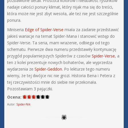
pozbawione detali. Prostota kolorów i niedbałość rysunków
nadaje całości ponury klimat, który nijak ma się do treści,
która może nie jest zbyt wesoła, ale też nie jest szczególnie
ponura.
Miniseria
Edge of Spider-Verse
miała za zadanie przedstawić
jakieś wariacje na temat Spider-Mana i stanowić wstęp do
Spider-Verse. Ta seria, mam wrażenie, odbiega od tego
schematu. Pierwsze dwa numeru przedstawiły kontynuację
przygód popularniejszych Spiderów z czasów
Spider-Verse
, a
ten z kolei prezentuje nowych bohaterów, ale wyprzedza
wydarzenia ze
Spider-Geddon
. Po lekturze tego numeru
wiemy, że tej dwójce nic nie grozi. Historia Bena i Petera z
tej rzeczywistości mnie do siebie nie przekonała.
Pozostawiam 3 pajączki.
Ocena:
Autor:
Spider-Nik