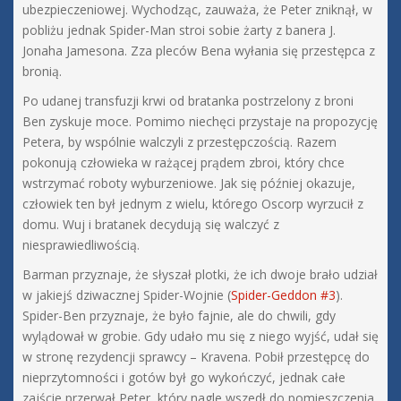
ubezpieczeniowej. Wychodząc, zauważa, że Peter zniknął, w
pobliżu jednak Spider-Man stroi sobie żarty z banera J.
Jonaha Jamesona. Zza pleców Bena wyłania się przestępca z
bronią.
Po udanej transfuzji krwi od bratanka postrzelony z broni
Ben zyskuje moce. Pomimo niechęci przystaje na propozycję
Petera, by wspólnie walczyli z przestępczością. Razem
pokonują człowieka w rażącej prądem zbroi, który chce
wstrzymać roboty wyburzeniowe. Jak się później okazuje,
człowiek ten był jednym z wielu, którego Oscorp wyrzucił z
domu. Wuj i bratanek decydują się walczyć z
niesprawiedliwością.
Barman przyznaje, że słyszał plotki, że ich dwoje brało udział
w jakiejś dziwacznej Spider-Wojnie (
Spider-Geddon #3
).
Spider-Ben przyznaje, że było fajnie, ale do chwili, gdy
wylądował w grobie. Gdy udało mu się z niego wyjść, udał się
w stronę rezydencji sprawcy – Kravena. Pobił przestępcę do
nieprzytomności i gotów był go wykończyć, jednak całe
zajście przerwał Peter, który nagle wszedł do pomieszczenia.