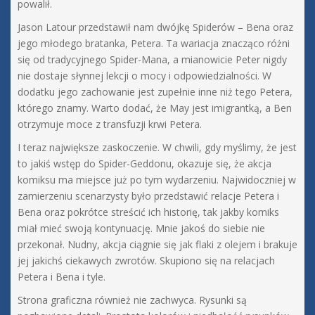
powalił.
Jason Latour przedstawił nam dwójkę Spiderów – Bena oraz
jego młodego bratanka, Petera. Ta wariacja znacząco różni
się od tradycyjnego Spider-Mana, a mianowicie Peter nigdy
nie dostaje słynnej lekcji o mocy i odpowiedzialności. W
dodatku jego zachowanie jest zupełnie inne niż tego Petera,
którego znamy. Warto dodać, że May jest imigrantką, a Ben
otrzymuje moce z transfuzji krwi Petera.
I teraz największe zaskoczenie. W chwili, gdy myślimy, że jest
to jakiś wstęp do Spider-Geddonu, okazuje się, że akcja
komiksu ma miejsce już po tym wydarzeniu. Najwidoczniej w
zamierzeniu scenarzysty było przedstawić relacje Petera i
Bena oraz pokrótce streścić ich historię, tak jakby komiks
miał mieć swoją kontynuację. Mnie jakoś do siebie nie
przekonał. Nudny, akcja ciągnie się jak flaki z olejem i brakuje
jej jakichś ciekawych zwrotów. Skupiono się na relacjach
Petera i Bena i tyle.
Strona graficzna również nie zachwyca. Rysunki są