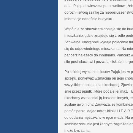
dole. Pająk obwieszcza pracownikowi, żeby
opróżnił swoją szafkę za nieposłuszeństwo
informacje odnośnie budynku.
Wspólnie ze strażakiem dostają się do bud
mieszkanie, gdzie znajduje się źródło pode
Schweibe. Następnie wydaje polecenie fun
się do odpowiedniego mieszkania. Na miej
pancerz należący do Inhumans. Pancerz w
siłę posiadaczowi i pozwala ciskać energ
Po krótkiej wymianie ciosów Pająk jest w
sprzętu, ponieważ wzmacnia on jego chorą 
wszystkich dookoła dla ukochanej. Zjawia
śnie przez pigułki, które podaje jej mąż. T
ukochany wzmacniał ją kosztem innych, czyli
zostaje uwolniony. Zauważa, że kombinezo
pomóc parze, dając adres kliniki H.E.A.R.
od oddania mężczyzny w ręce władz. Na pyt
kombinezonu nie jest żadnym zagrożeniem,
może być sama.