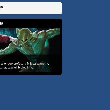
ma
ia
o alter ego profesora Milesa Warrena,
 nauczycieli biologii na...