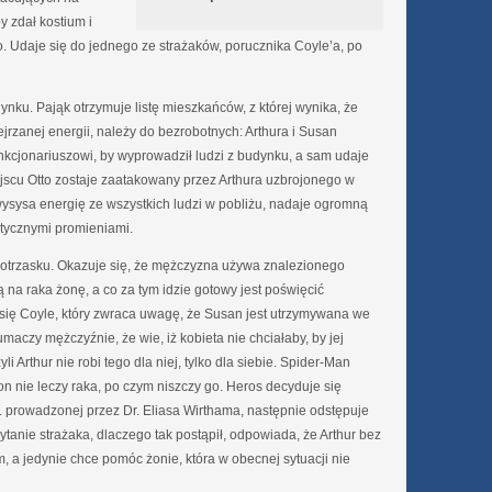
 zdał kostium i
. Udaje się do jednego ze strażaków, porucznika Coyle’a, po
ynku. Pająk otrzymuje listę mieszkańców, z której wynika, że
jrzanej energii, należy do bezrobotnych: Arthura i Susan
kcjonariuszowi, by wyprowadził ludzi z budynku, a sam udaje
scu Otto zostaje zaatakowany przez Arthura uzbrojonego w
ysysa energię ze wszystkich ludzi w pobliżu, nadaje ogromną
etycznymi promieniami.
 potrzasku. Okazuje się, że mężczyzna używa znalezionego
na raka żonę, a co za tym idzie gotowy jest poświęcić
 się Coyle, który zwraca uwagę, że Susan jest utrzymywana we
łumaczy mężczyźnie, że wie, iż kobieta nie chciałaby, by jej
 Arthur nie robi tego dla niej, tylko dla siebie. Spider-Man
n nie leczy raka, po czym niszczy go. Heros decyduje się
T. prowadzonej przez Dr. Eliasa Wirthama, następnie odstępuje
anie strażaka, dlaczego tak postąpił, odpowiada, że Arthur bez
 a jedynie chce pomóc żonie, która w obecnej sytuacji nie