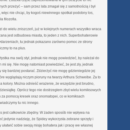
żenie. Ludzka część zaprezentowana w tym zeszycie to nic
nych przeżyć – sam przez lata zmagał się z samotnością i był
żu, więc nie chcąc, by kogoś niewinnego spotkał podobny los,
 filozofia.
zi do wielu zniszczeń, już w kolejnych numerach wszystko wraca
zana jest odbudowa miasta, to jeden z nich. Superbohaterowie
wydarzeniach, tu jednak pokazano zarówno pomoc ze strony
iczmy to na plus.
rtystka ma swój styl, jednak nie mogę powiedzieć, by należał do
mi się. Nie mogę natomiast powiedzieć, że jest zły, jednak
 się bardziej postarać. Zdzierżyć nie mogę gdzieniegdzie jej
które wyglądają niczym pioruny na twarzy Arthura Schweibe. Za to
ła kolory. Można odnieść wrażenie, że wszędzie jest brudno,
 dziesiątkę. Oprócz tego nie dostrzegłem zbyt wielu komiksowych
 za pomocą kresek oraz onomatopei, co w komiksach
wiadczymy tu nic innego.
ks jest całkowicie zbędny. W żaden sposób nie wpływa na
ć jedynie nadzieję, że Spidey wykorzysta zebrane sprzęty i
y ułatwić sobie swoją misję bohatera jak i pracę we własnej