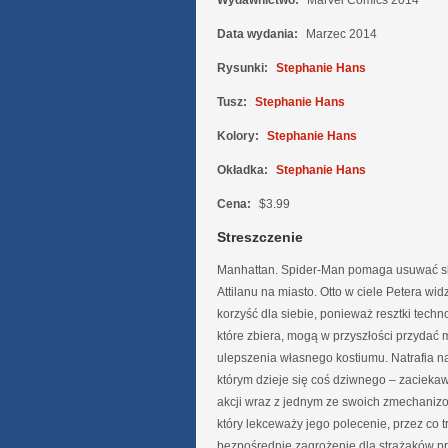
Wydawnictwo:
Marvel Comics 2014
Data wydania:
Marzec 2014
Rysunki:
Stephanie Hans
Tusz:
Stephanie Hans
Kolory:
Stephanie Hans
Okładka:
Stephanie Hans
Cena:
$3.99
Streszczenie
Manhattan. Spider-Man pomaga usuwać s
Attilanu na miasto. Otto w ciele Petera wid
korzyść dla siebie, ponieważ resztki techn
które zbiera, mogą w przyszłości przydać 
ulepszenia własnego kostiumu. Natrafia n
którym dzieje się coś dziwnego – zacieka
akcji wraz z jednym ze swoich zmechanizo
który lekceważy jego polecenie, przez co t
bezpośrednie zagrożenie dla strażaków p