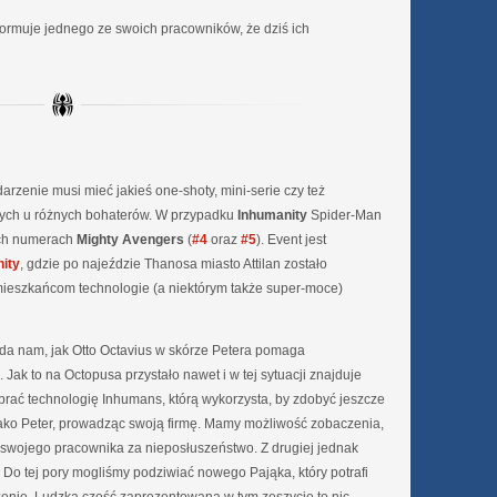
formuje jednego ze swoich pracowników, że dziś ich
rzenie musi mieć jakieś one-shoty, mini-serie czy też
ych u różnych bohaterów. W przypadku
Inhumanity
Spider-Man
óch numerach
Mighty Avengers
(
#4
oraz
#5
). Event jest
nity
, gdzie po najeździe Thanosa miasto Attilan zostało
mieszkańcom technologie (a niektórym także super-moce)
a nam, jak Otto Octavius w skórze Petera pomaga
Jak to na Octopusa przystało nawet i w tej sytuacji znajduje
brać technologię Inhumans, którą wykorzysta, by zdobyć jeszcze
ako Peter, prowadząc swoją firmę. Mamy możliwość zobaczenia,
a swojego pracownika za nieposłuszeństwo. Z drugiej jednak
. Do tej pory mogliśmy podziwiać nowego Pająka, który potrafi