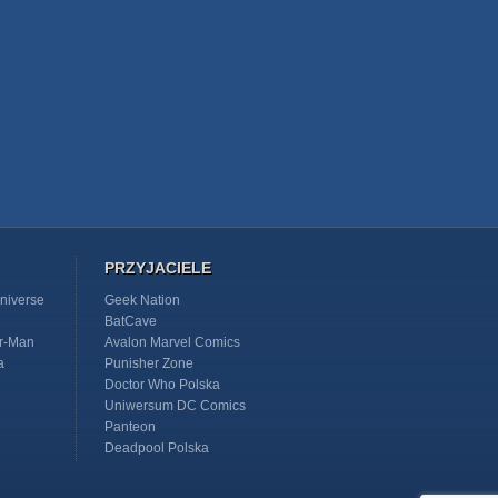
PRZYJACIELE
niverse
Geek Nation
BatCave
r-Man
Avalon Marvel Comics
a
Punisher Zone
Doctor Who Polska
Uniwersum DC Comics
Panteon
Deadpool Polska