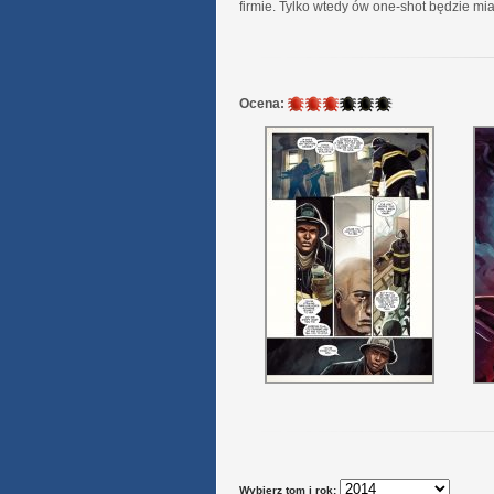
firmie. Tylko wtedy ów one-shot będzie miał
3
Ocena:
/
6
Wybierz tom i rok: