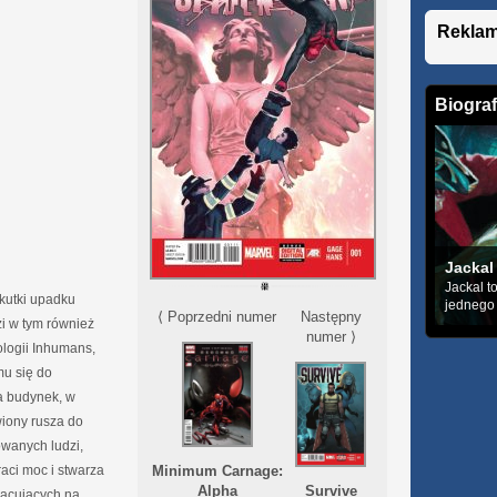
Rekla
Biograf
Jackal
Jackal t
kutki upadku
jednego z
⟨ Poprzedni numer
Następny
zi w tym również
numer ⟩
ologii Inhumans,
mu się do
a budynek, w
wiony rusza do
wanych ludzi,
raci moc i stwarza
Minimum Carnage:
Alpha
Survive
racujących na