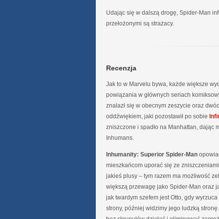
Udając się w dalszą drogę, Spider-Man in
przełożonymi są strażacy.
Recenzja
Jak to w Marvelu bywa, każde większe wyda
powiązania w głównych seriach komiksow
znalazł się w obecnym zeszycie oraz dw
oddźwiękiem, jaki pozostawił po sobie
Infi
zniszczone i spadło na Manhattan, dając 
Inhumans.
Inhumanity: Superior Spider-Man
opowiad
mieszkańcom uporać się ze zniszczeniami. 
jakieś plusy – tym razem ma możliwość ze
większą przewagę jako Spider-Man oraz j
jak twardym szefem jest Otto, gdy wyrzuc
strony, później widzimy jego ludzką stronę