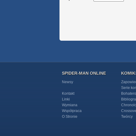
SPIDER-MAN ONLINE
KOMIK
Newsy
Zapowie
Serie k
Kontakt
Bohater
Linki
Bibliogra
Wymiana
Chronol
Współpraca
Crossov
O Stronie
Twórcy