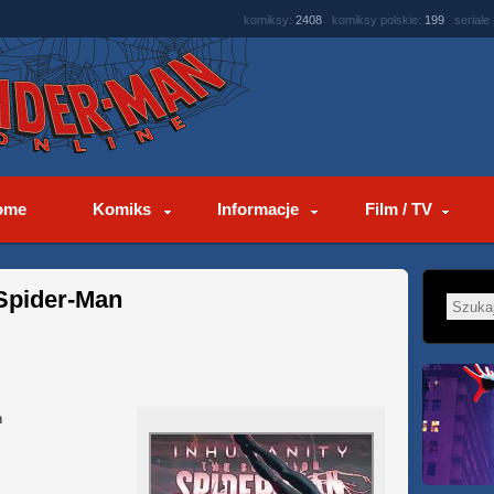
komiksy:
2408
komiksy polskie:
199
seriale
ome
Komiks
Informacje
Film / TV
 Spider-Man
n