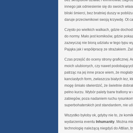
bez skrupułów działać i eliminować zagro
innego jak odniesienie się do swoich włas
bliski śmierci, bez bratniej duszy w pobli
daruje przeciwnikowi swoją krzywdę. Ot cała
Często po wielkich walkach, gdzie dochod
do normy. Mało jest komiksów, gdzie poka
zazwyczaj nie biorą udziału w tego typu 
Pająka jak i współpracę ze strażakiem. Zal
Czas przejść do oceny strony graficznej. A
moich ulubionych, czy nawet podobających 
patrząc na jej inne prace wiem, że mogłaby
kanciastych form, zwłaszcza białych łez, 
mogę śmiało stwierdzić, że świetnie dobra
pełno kurzu. Wybór palety barw trafiony w
zabiegów, poza nadaniem ruchu rysunkom
superbohaterskich jest standardem, nie uś
Wszystko byłoby ok, gdyby nie to, że komi
wydarzenia eventu
Inhumanity
. Można mie
technologię należącą niegdyś do Attilan, b