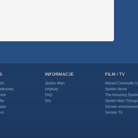
S
INFORMACJE
FILM / TV
dzi
Spider-Man
Marvel Cinematic U
omiksowe
Artykuły
Spider-Verse
owie
FAQ
The Amazing Spide
fia
Gry
Spider-Man Trylogi
ogia
Seriale animowane
ers
Seriale TV