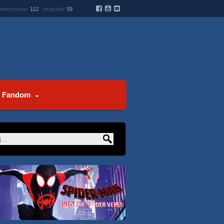
 animowane:
112
biografie:
59
Fandom