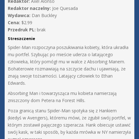
Redaktor:
Axel Alonso
Redaktor naczelny:
Joe Quesada
Wydawca:
Dan Buckley
Cena:
$2.99
Przedruk PL:
brak
Streszczenie
Spider-Man rozpoczyna poszukiwania kobiety, która ukradła
mu portfel. Szybując po mieście uderza o latającego
człowieka, który pomógł mu w walce z Absorbing Manem.
Bohaterowie rozmawiają na szczycie dachu i ujawniają, że
znają swoje tożsamości. Latający człowiek to Ethan
Edwards.
Absorbing Man i towarzysząca mu kobieta namierzają
zniszczony dom Petera na Forest Hills.
Poza granicą stanu Spider-Man spotyka się z Hankiem
(kiedyś w Avengers), któremu mówi, że zgubił swój portfel, w
którym zostawił pajęczego szperacza. Hank obiecuje ustawić
swój kask, w taki sposób, by każda mrówka w NY namierzyła