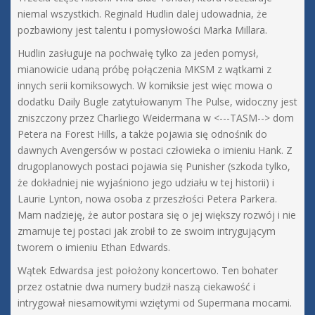
niemal wszystkich. Reginald Hudlin dalej udowadnia, że
pozbawiony jest talentu i pomysłowości Marka Millara.
Hudlin zasługuje na pochwałę tylko za jeden pomysł,
mianowicie udaną próbę połączenia MKSM z wątkami z
innych serii komiksowych. W komiksie jest więc mowa o
dodatku Daily Bugle zatytułowanym The Pulse, widoczny jest
zniszczony przez Charliego Weidermana w <---TASM--> dom
Petera na Forest Hills, a także pojawia się odnośnik do
dawnych Avengersów w postaci człowieka o imieniu Hank. Z
drugoplanowych postaci pojawia się Punisher (szkoda tylko,
że dokładniej nie wyjaśniono jego udziału w tej historii) i
Laurie Lynton, nowa osoba z przeszłości Petera Parkera.
Mam nadzieję, że autor postara się o jej większy rozwój i nie
zmarnuje tej postaci jak zrobił to ze swoim intrygującym
tworem o imieniu Ethan Edwards.
Wątek Edwardsa jest położony koncertowo. Ten bohater
przez ostatnie dwa numery budził naszą ciekawość i
intrygował niesamowitymi wziętymi od Supermana mocami.