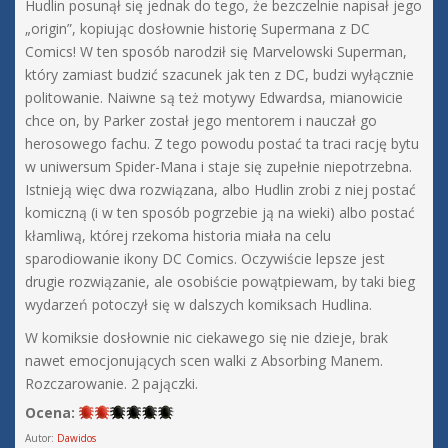
Hudlin posunął się jednak do tego, że bezczelnie napisał jego
„origin”, kopiując dosłownie historię Supermana z DC
Comics! W ten sposób narodził się Marvelowski Superman,
który zamiast budzić szacunek jak ten z DC, budzi wyłącznie
politowanie. Naiwne są też motywy Edwardsa, mianowicie
chce on, by Parker został jego mentorem i nauczał go
herosowego fachu. Z tego powodu postać ta traci rację bytu
w uniwersum Spider-Mana i staje się zupełnie niepotrzebna.
Istnieją więc dwa rozwiązana, albo Hudlin zrobi z niej postać
komiczną (i w ten sposób pogrzebie ją na wieki) albo postać
kłamliwą, której rzekoma historia miała na celu
sparodiowanie ikony DC Comics. Oczywiście lepsze jest
drugie rozwiązanie, ale osobiście powątpiewam, by taki bieg
wydarzeń potoczył się w dalszych komiksach Hudlina.
W komiksie dosłownie nic ciekawego się nie dzieje, brak
nawet emocjonujących scen walki z Absorbing Manem.
Rozczarowanie. 2 pajączki.
Ocena:
Autor:
Dawidos