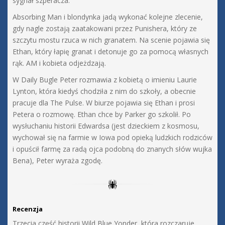
sygnał szperacza.
Absorbing Man i blondynka jadą wykonać kolejne zlecenie,
gdy nagle zostają zaatakowani przez Punishera, który ze
szczytu mostu rzuca w nich granatem. Na scenie pojawia się
Ethan, który łapię granat i detonuje go za pomocą własnych
rąk. AM i kobieta odjeżdzają.
W Daily Bugle Peter rozmawia z kobietą o imieniu Laurie
Lynton, która kiedyś chodziła z nim do szkoły, a obecnie
pracuje dla The Pulse. W biurze pojawia się Ethan i prosi
Petera o rozmowę. Ethan chce by Parker go szkolił. Po
wysłuchaniu historii Edwardsa (jest dzieckiem z kosmosu,
wychował się na farmie w Iowa pod opieką ludzkich rodziców
i opuścił farmę za radą ojca podobną do znanych słów wujka
Bena), Peter wyraża zgodę.
Recenzja
Trzecia część historii Wild Blue Yonder, która rozczaruje