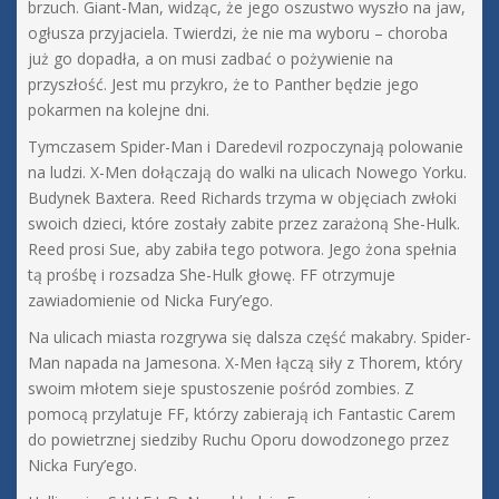
brzuch. Giant-Man, widząc, że jego oszustwo wyszło na jaw,
ogłusza przyjaciela. Twierdzi, że nie ma wyboru – choroba
już go dopadła, a on musi zadbać o pożywienie na
przyszłość. Jest mu przykro, że to Panther będzie jego
pokarmen na kolejne dni.
Tymczasem Spider-Man i Daredevil rozpoczynają polowanie
na ludzi. X-Men dołączają do walki na ulicach Nowego Yorku.
Budynek Baxtera. Reed Richards trzyma w objęciach zwłoki
swoich dzieci, które zostały zabite przez zarażoną She-Hulk.
Reed prosi Sue, aby zabiła tego potwora. Jego żona spełnia
tą prośbę i rozsadza She-Hulk głowę. FF otrzymuje
zawiadomienie od Nicka Fury’ego.
Na ulicach miasta rozgrywa się dalsza część makabry. Spider-
Man napada na Jamesona. X-Men łączą siły z Thorem, który
swoim młotem sieje spustoszenie pośród zombies. Z
pomocą przylatuje FF, którzy zabierają ich Fantastic Carem
do powietrznej siedziby Ruchu Oporu dowodzonego przez
Nicka Fury’ego.