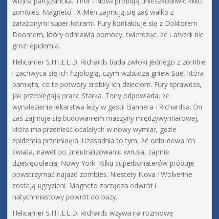
wojna partyzancka. Thor i Nova próbują unieszkodliwić kilku
zombies. Magneto i X-Men zajmują się zaś walką z
zarażonymi super-łotrami. Fury kontaktuje się z Doktorem
Doomem, który odmawia pomocy, twierdząc, że Latverii nie
grozi epidemia.
Helicarrier S.H.I.E.L.D. Richards bada zwłoki jednego z zombie
i zachwyca się ich fizjologią, czym wzbudza gniew Sue, która
pamięta, co te potwory zrobiły ich dzieciom. Fury sprawdza,
jak przebiegają prace Starka. Tony odpowiada, że
wynalezienie lekarstwa leży w gestii Bannera i Richardsa. On
zaś zajmuje się budowaniem maszyny międzywymiarowej,
która ma przenieść ocalałych w nowy wymiar, gdzie
epidemia przeminęła. Uzasadnia to tym, że odbudowa ich
świata, nawet po zneutralizowaniu wirusa, zajmie
dziesięciolecia. Nowy York. Kilku superbohaterów próbuje
powstrzymać najazd zombies. Niestety Nova i Wolverine
zostają ugryzieni. Magneto zarządza odwrót i
natychmiastowy powrót do bazy.
Helicarrier S.H.I.E.L.D. Richards wzywa na rozmowę