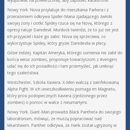
wylądować na powierzchnię, aby zapobiec katastrofie.
Nowy York. Nova przylatuje do mieszkania Parkera i z
przerażeniem odkrywa Spider-Mana zjadającego zwłoki
swojej żony i ciotki. Spidey rzuca się na Novę, którego z
opresji ratuje Daredevil. Murdock twierdzi, że to już nie jest
ich przyjaciel i każe go zabić. Nova się sprzeciwia, co
wykorzystuje Spidey, który gryzie Daredevila w plecy.
Gdzie indziej. Kapitan Ameryka, którego sumienia nie zabił do
końca wirus zombies, proponuje towarzyszom z Avengers
udać się do ich posiadłości i tam przemyśleć, jak uniknąć
tego szaleństwa.
Westchester, Szkoła Xaviera. X-Men walczą z zainfekowaną
Alpha Fight. W ich unieszkodliwieniu pomaga im Magneto,
który prosi podopiecznych Xaviera (zjedzonego przez
zombies) o pomoc w walce z nieumarłymi.
Nowy York. Giant-Man prowadzi Black Panthera do swojego
laboratorium, mówiąc, że muszą popracować nad
lekarstwem. Panther odkrywa, że Hank został ugryziony w