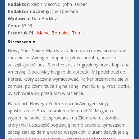
Redaktor:
Ralph Macchio, John Barber
Redaktor naczelny:
Joe Quesada
Wydawca:
Dan Buckley
Cena:
$3.99
Przedruk PL:
Marvel Zombies, Tom 1
Streszczenie
Nowy York. Spider-Man wraca do domu i mówi przerażonej
rodzinie, że Avengers dopadła jakaś choroba, przez co
zaczęli zjadać ludzi. Sam też został ugryziony przez Kapitana
Amerykę. Ciocia May biegnie do apteczki. MJ podchodzi do
Petera, który zaczyna wymiotować. Parker przemienia się w
zombie, po czym rzuca się na żonę i morduje ją. Prosi ciotkę,
by schowała się przed nim w łazience.
Na ulicach Nowego Yorku zarażeni Avengers sieją
spustoszenie. Baza kosmiczna Asteroid M. Magneto
wypomina sobie, że sprowadził na Ziemię wirus zombie,
który miał uszczuplić populację homo sapiens, tymczasem
zaczął siać epidemię wśród wszystkich. Mutant decyduje się