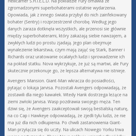
Hellicarrier S.H.I.E.L.D. Na pokładzie Fury omawia ze
zgromadzonymi superbohaterami ostatnie wydarzenia.
Opowiada, jak z innego świata przybył do nich zainfekowany
bohater (Sentry) i rozprzestrzenił chorobę. Według jego
danych zaraza dotknęła wszystkich, ale przenosi sie głównie
między superbohaterami, który zakażają siebie nawzajem, a
zwykłych ludzi po prostu zjadają. Jego plan obejmuje
wynalezienie lekarstwa, czym mają zająć się Stark, Banner i
Richards oraz uratowanie ocalałych ludzi i sprowadzenie ich
na pokład statku. Nova wykrzykuje, że już są martwi, ale Fury
skutecznie przekonuje go, że lepsza alternatywa nie istnieje.
Avengers Mansion. Giant-Man wkracza do posiadłości,
pytając o lokaja Jarvisa. Pozostali Avengers odpowiadają, że
zostawili dla niego kawałek. Wtedy Hank dostrzega leżące na
ziemi zwłoki Jarvisa. Wasp pozdrawia swojego męża. Ten
dziwi się, że Avengers zaakceptowali swoją bestialską naturę,
na co Cap i Hawkeye odpowiadają, że zjedli tylu ludzi, że nie
ma już dla nich odkupienia. Po chwili zastanowienia Giant-
Man przyłącza się do uczty. Na ulicach Nowego Yorku trwa