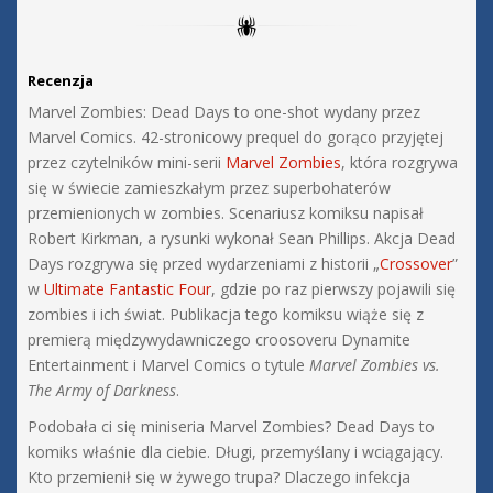
Recenzja
Marvel Zombies: Dead Days to one-shot wydany przez
Marvel Comics. 42-stronicowy prequel do gorąco przyjętej
przez czytelników mini-serii
Marvel Zombies
, która rozgrywa
się w świecie zamieszkałym przez superbohaterów
przemienionych w zombies. Scenariusz komiksu napisał
Robert Kirkman, a rysunki wykonał Sean Phillips. Akcja Dead
Days rozgrywa się przed wydarzeniami z historii „
Crossover
”
w
Ultimate Fantastic Four
, gdzie po raz pierwszy pojawili się
zombies i ich świat. Publikacja tego komiksu wiąże się z
premierą międzywydawniczego croosoveru Dynamite
Entertainment i Marvel Comics o tytule
Marvel Zombies vs.
The Army of Darkness
.
Podobała ci się miniseria Marvel Zombies? Dead Days to
komiks właśnie dla ciebie. Długi, przemyślany i wciągający.
Kto przemienił się w żywego trupa? Dlaczego infekcja