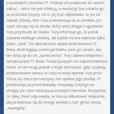
pozostałych członków FF. Próbuje ich przekonać do swoich
odkryć – wirus nie jest infekcją, a ewolucją! Sue oskarża go,
że postradał zmysły, na co jej mąż odpowiada, że już ich
zakaził. Johnny, Ben i Sue przemieniają się w zombies, po
czym rzucają się na Reeda, który wręcz błaga o ugryzienie!
Fury przychodzi do Starka. Tony informuje go, że portal
zostanie niedługo otwarty, ale będzie można wykonać tylko
jeden „skok”. Do laboratorium wpada przemieniona FF.
Reed, dostrzegając potencjał Starka, każe go zarazić, aby
ten dołączył do ich „społeczności”. Fury zabiera teleporter i
zamyka przed FF drzwi. Towarzyszącym mu superbohaterom
mówi, że nie mogą jednak z niego skorzystać, gdyż ryzykują
przeniesieniem wirusa ze sobą w nowy wymiar. Fury prosi
Thora, by zniszczył maszynę i ten spełnia jego prośbę. FF
przedostają się przez blokadę, rozrywają Fury’ego na
strzępy, po czym zarażają pozostałych herosów. Na pytanie,
co dalej, Reed odpowiada, że muszą odbudować teleporter,
aby przedostać się do innego wymiaru i tam głosić swoją
„ewangelię”.