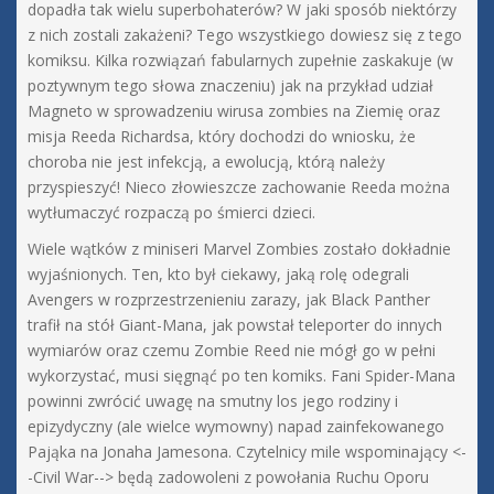
dopadła tak wielu superbohaterów? W jaki sposób niektórzy
z nich zostali zakażeni? Tego wszystkiego dowiesz się z tego
komiksu. Kilka rozwiązań fabularnych zupełnie zaskakuje (w
poztywnym tego słowa znaczeniu) jak na przykład udział
Magneto w sprowadzeniu wirusa zombies na Ziemię oraz
misja Reeda Richardsa, który dochodzi do wniosku, że
choroba nie jest infekcją, a ewolucją, którą należy
przyspieszyć! Nieco złowieszcze zachowanie Reeda można
wytłumaczyć rozpaczą po śmierci dzieci.
Wiele wątków z miniseri Marvel Zombies zostało dokładnie
wyjaśnionych. Ten, kto był ciekawy, jaką rolę odegrali
Avengers w rozprzestrzenieniu zarazy, jak Black Panther
trafił na stół Giant-Mana, jak powstał teleporter do innych
wymiarów oraz czemu Zombie Reed nie mógł go w pełni
wykorzystać, musi sięgnąć po ten komiks. Fani Spider-Mana
powinni zwrócić uwagę na smutny los jego rodziny i
epizydyczny (ale wielce wymowny) napad zainfekowanego
Pająka na Jonaha Jamesona. Czytelnicy mile wspominający <-
-Civil War--> będą zadowoleni z powołania Ruchu Oporu