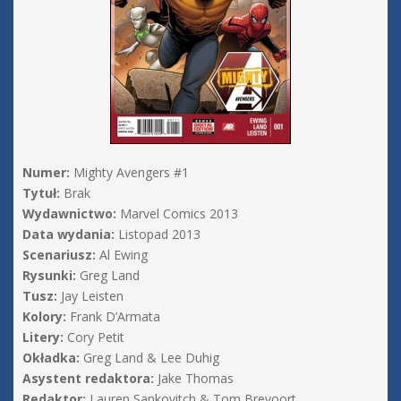
Numer:
Mighty Avengers #1
Tytuł:
Brak
Wydawnictwo:
Marvel Comics 2013
Data wydania:
Listopad 2013
Scenariusz:
Al Ewing
Rysunki:
Greg Land
Tusz:
Jay Leisten
Kolory:
Frank D’Armata
Litery:
Cory Petit
Okładka:
Greg Land & Lee Duhig
Asystent redaktora:
Jake Thomas
Redaktor:
Lauren Sankovitch & Tom Brevoort