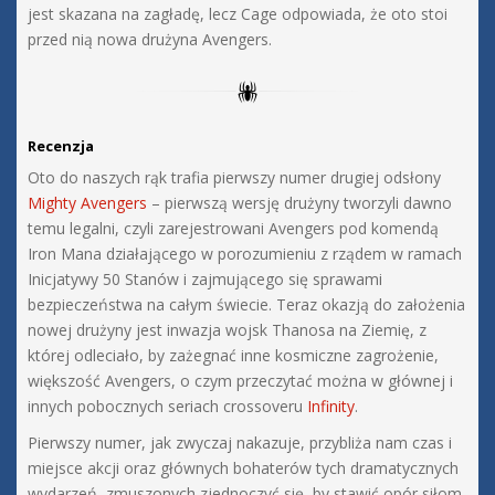
jest skazana na zagładę, lecz Cage odpowiada, że oto stoi
przed nią nowa drużyna Avengers.
Recenzja
Oto do naszych rąk trafia pierwszy numer drugiej odsłony
Mighty Avengers
– pierwszą wersję drużyny tworzyli dawno
temu legalni, czyli zarejestrowani Avengers pod komendą
Iron Mana działającego w porozumieniu z rządem w ramach
Inicjatywy 50 Stanów i zajmującego się sprawami
bezpieczeństwa na całym świecie. Teraz okazją do założenia
nowej drużyny jest inwazja wojsk Thanosa na Ziemię, z
której odleciało, by zażegnać inne kosmiczne zagrożenie,
większość Avengers, o czym przeczytać można w głównej i
innych pobocznych seriach crossoveru
Infinity
.
Pierwszy numer, jak zwyczaj nakazuje, przybliża nam czas i
miejsce akcji oraz głównych bohaterów tych dramatycznych
wydarzeń, zmuszonych zjednoczyć się, by stawić opór siłom