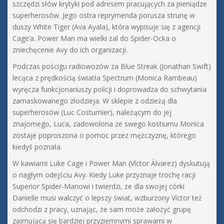
szczędzi słów krytyki pod adresem pracujących za pieniądze
superherosów. Jego ostra reprymenda porusza strunę w
duszy White Tiger (Ava Ayala), która wypisuje się z agencji
Cage’a. Power Man ma wielki żal do Spider-Ocka o
zniechęcenie Avy do ich organizacji.
Podczas pościgu radiowozów za Blue Streak (Jonathan Swift)
lecąca z prędkością światła Spectrum (Monica Rambeau)
wyręcza funkcjonariuszy policji i doprowadza do schwytania
zamaskowanego złodzieja. W sklepie z odzieżą dla
superherosów (Luc Costumier), należącym do jej
znajomego, Luca, zadowolona ze swego kostiumu Monica
zostaje poproszona o pomoc przez mężczyznę, którego
kiedyś poznała.
W kawiarni Luke Cage i Power Man (Víctor Álvarez) dyskutują
o nagłym odejściu Avy. Kiedy Luke przyznaje trochę racji
Superior Spider-Manowi i twierdzi, że dla swojej córki
Danielle musi walczyć o lepszy świat, wzburzony Víctor też
odchodzi z pracy, uznając, że sam może założyć grupę
zajmującą się bardziej przyziemnymi sprawami w