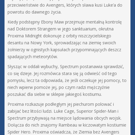
przeciwieństwie do Avengers, których sława kusi Luke’a do
powrotu do dawnego życia.
Kiedy podstępny Ebony Maw przejmuje mentalną kontrolę
nad Doktorem Strangem w jego sanktuarium, okrutna
Proxima Midnight dokonuje z orbity niszczycielskiego
desantu na Nowy York, sprowadzając na ziemię swoich
żołnierzy w ognistych kapsułach przypominających deszcz
spadających meteorytów.
Słysząc w oddali wybuchy, Spectrum postanawia sprawdzić,
co się dzieje. Jej rozmówca stara się ją odwieść od tego
pomysłu, lecz ta odpowiada, że jeśli oczekuje jej pomocy, to
niech wpierw pomoże jej, po czym radzi mężczyźnie
poszukać dla siebie w sklepie jakiegoś kostiumu.
Proxima rozkazuje podłegłym jej piechurom polować i
zabijać bez litości ludzi. Luke Cage, Superior Spider-Man i
Spectrum przybywają na miejsce lądowania obcych wojsk.
Dołącza do nich znajomy Rambeau w kiczowatym kostiumie
Spider Hero. Proxima oświadcza, że Ziemia bez Avengers