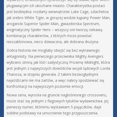
plugawiącym ich ukochane miasto. Charakterystka postaci
jest bezbłędna: rozdarty wewnętrznie Luke Cage, szlachetna
jak srebro White Tiger, w gorącej wodzie kąpany Power Man,
arogancki Superior Spider-Man, gwiazdorska Spectrum,
enigmatyczny Spider Hero – wszyscy oni tworzą ciekawą
kombinację charakterów, z których może powstać
nieszablonowa, nieco dziwaczna, ale dobrana drużyna.
Dobra historia nie mogłaby obejść się bez wytrawnego
antagonisty. Na pierwszego przeciwnika Mighty Avengers
wybrano zimną jak lód i sadystyczną Proximę Midnight, która
jest jednym z najwyższych dowódców wojsk lądowych Lorda
Thanosa, w stopniu generała. Z takimi bezwzględnymi
najeźdźcami nie ma żartów, a więc należy spodziewać się
konfrontacji na najwyższym poziomie emocji.
Nowa seria, wyrosła na gruncie nagłośnionego crossoveru,
może stać się jednym z flagowych tytułów wydawnictwa. Jej
pierwszy numer, któremu wystawiam 5 pajączków, daje
solidne podstawy na umocnienie tego przypuszczenia.