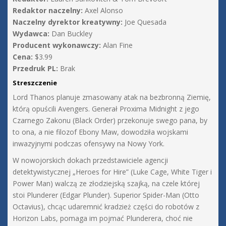
Redaktor naczelny:
Axel Alonso
Naczelny dyrektor kreatywny:
Joe Quesada
Wydawca:
Dan Buckley
Producent wykonawczy:
Alan Fine
Cena:
$3.99
Przedruk PL:
Brak
Streszczenie
Lord Thanos planuje zmasowany atak na bezbronną Ziemię,
którą opuścili Avengers. Generał Proxima Midnight z jego
Czarnego Zakonu (Black Order) przekonuje swego pana, by
to ona, a nie filozof Ebony Maw, dowodziła wojskami
inwazyjnymi podczas ofensywy na Nowy York.
W nowojorskich dokach przedstawiciele agencji
detektywistycznej „Heroes for Hire” (Luke Cage, White Tiger i
Power Man) walczą ze złodziejską szajką, na czele której
stoi Plunderer (Edgar Plunder). Superior Spider-Man (Otto
Octavius), chcąc udaremnić kradzież części do robotów z
Horizon Labs, pomaga im pojmać Plunderera, choć nie