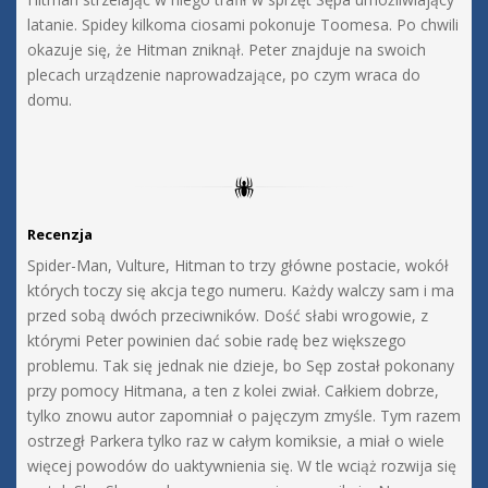
latanie. Spidey kilkoma ciosami pokonuje Toomesa. Po chwili
okazuje się, że Hitman zniknął. Peter znajduje na swoich
plecach urządzenie naprowadzające, po czym wraca do
domu.
Recenzja
Spider-Man, Vulture, Hitman to trzy główne postacie, wokół
których toczy się akcja tego numeru. Każdy walczy sam i ma
przed sobą dwóch przeciwników. Dość słabi wrogowie, z
którymi Peter powinien dać sobie radę bez większego
problemu. Tak się jednak nie dzieje, bo Sęp został pokonany
przy pomocy Hitmana, a ten z kolei zwiał. Całkiem dobrze,
tylko znowu autor zapomniał o pajęczym zmyśle. Tym razem
ostrzegł Parkera tylko raz w całym komiksie, a miał o wiele
więcej powodów do uaktywnienia się. W tle wciąż rozwija się