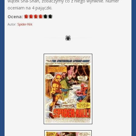
wątek Sha-Shan, zobaczymy co z niego wyniknie. Numer
oceniam na 4 pajączki.
Ocena:
Autor:
Spider-Nik