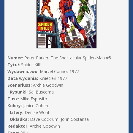
Numer:
Peter Parker, The Spectacular Spider-Man #5
Tytuł:
Spider-Kill!
Wydawnictwo:
Marvel Comics 1977
Data wydania:
Kwiecień 1977
Scenariusz:
Archie Goodwin
Rysunki:
Sal Buscema
Tusz:
Mike Esposito
Kolory:
Janice Cohen
Litery:
Denise Wohl
Okładka:
Dave Cockrum, John Costanza
Redaktor:
Archie Goodwin
Cena:
30 c