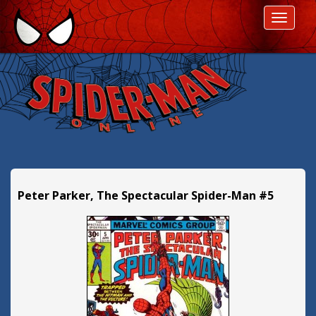
P
ROZWI
r
z
e
s
k
o
c
z
d
a
l
Peter Parker, The Spectacular Spider-Man #5
e
j