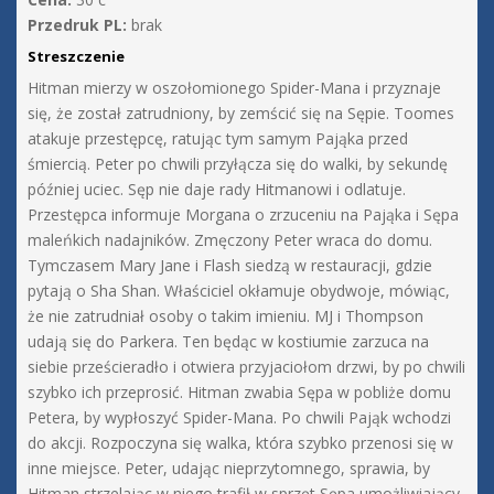
Przedruk PL:
brak
Streszczenie
Hitman mierzy w oszołomionego Spider-Mana i przyznaje
się, że został zatrudniony, by zemścić się na Sępie. Toomes
atakuje przestępcę, ratując tym samym Pająka przed
śmiercią. Peter po chwili przyłącza się do walki, by sekundę
później uciec. Sęp nie daje rady Hitmanowi i odlatuje.
Przestępca informuje Morgana o zrzuceniu na Pająka i Sępa
maleńkich nadajników. Zmęczony Peter wraca do domu.
Tymczasem Mary Jane i Flash siedzą w restauracji, gdzie
pytają o Sha Shan. Właściciel okłamuje obydwoje, mówiąc,
że nie zatrudniał osoby o takim imieniu. MJ i Thompson
udają się do Parkera. Ten będąc w kostiumie zarzuca na
siebie prześcieradło i otwiera przyjaciołom drzwi, by po chwili
szybko ich przeprosić. Hitman zwabia Sępa w pobliże domu
Petera, by wypłoszyć Spider-Mana. Po chwili Pająk wchodzi
do akcji. Rozpoczyna się walka, która szybko przenosi się w
inne miejsce. Peter, udając nieprzytomnego, sprawia, by
Hitman strzelając w niego trafił w sprzęt Sępa umożliwiający