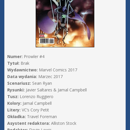
Numer:
Prowler #4
Tytuł:
Brak
Wydawnictwo:
Marvel Comics 2017
Data wydania:
Marzec 2017
Scenariusz:
Sean Ryan
Rysunki:
Javier Saltares & Jamal Campbell
Tusz:
Lorenzo Ruggiero
Kolory:
Jamal Campbell
Litery:
VC’s Cory Petit
Okładka:
Travel Foreman
Asystent redaktora:
Alliston Stock
Redaktor:
Devin Lewis