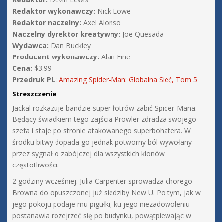
Redaktor wykonawczy:
Nick Lowe
Redaktor naczelny:
Axel Alonso
Naczelny dyrektor kreatywny:
Joe Quesada
Wydawca:
Dan Buckley
Producent wykonawczy:
Alan Fine
Cena:
$3.99
Przedruk PL:
Amazing Spider-Man: Globalna Sieć, Tom 5
Streszczenie
Jackal rozkazuje bandzie super-łotrów zabić Spider-Mana.
Będący świadkiem tego zajścia Prowler zdradza swojego
szefa i staje po stronie atakowanego superbohatera. W
środku bitwy dopada go jednak potworny ból wywołany
przez sygnał o zabójczej dla wszystkich klonów
częstotliwości.
2 godziny wcześniej. Julia Carpenter sprowadza chorego
Browna do opuszczonej już siedziby New U. Po tym, jak w
jego pokoju podaje mu pigułki, ku jego niezadowoleniu
postanawia rozejrzeć się po budynku, powątpiewając w