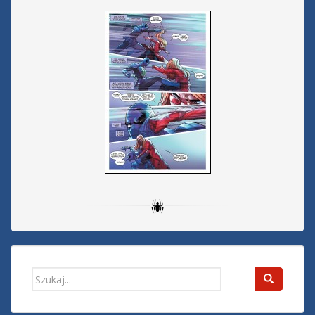
Search
for: