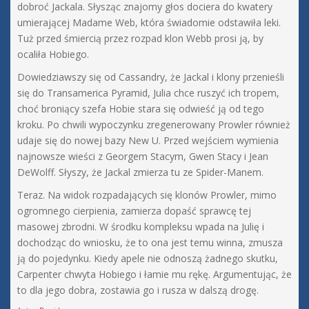
dobroć Jackala. Słysząc znajomy głos dociera do kwatery
umierającej Madame Web, która świadomie odstawiła leki.
Tuż przed śmiercią przez rozpad klon Webb prosi ją, by
ocaliła Hobiego.
Dowiedziawszy się od Cassandry, że Jackal i klony przenieśli
się do Transamerica Pyramid, Julia chce ruszyć ich tropem,
choć broniący szefa Hobie stara się odwieść ją od tego
kroku. Po chwili wypoczynku zregenerowany Prowler również
udaje się do nowej bazy New U. Przed wejściem wymienia
najnowsze wieści z Georgem Stacym, Gwen Stacy i Jean
DeWolff. Słyszy, że Jackal zmierza tu ze Spider-Manem.
Teraz. Na widok rozpadających się klonów Prowler, mimo
ogromnego cierpienia, zamierza dopaść sprawcę tej
masowej zbrodni. W środku kompleksu wpada na Julię i
dochodząc do wniosku, że to ona jest temu winna, zmusza
ją do pojedynku. Kiedy apele nie odnoszą żadnego skutku,
Carpenter chwyta Hobiego i łamie mu rękę. Argumentując, że
to dla jego dobra, zostawia go i rusza w dalszą drogę.