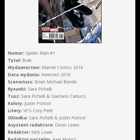
Numer:
Spider-Man #1
Tytuł:
Brak
Wydawnictwo:
Marvel Comics 2016
Data wydania:
Kwiecień 2016
Scenariusz:
Brian Michael Bendis
Rysunki:
Sara Pichelli
Tusz:
Sara Pichelli & Gaetano Carlucci
Kolory:
Justin Ponsor
Litery:
VC’s Cory Petit
Okładka:
Sara Pichelli & Justin Ponsor
Asystent redaktora:
Devin Lewis
Redaktor:
Nick Lowe
Redaktor naczelny:
Axel Alonso