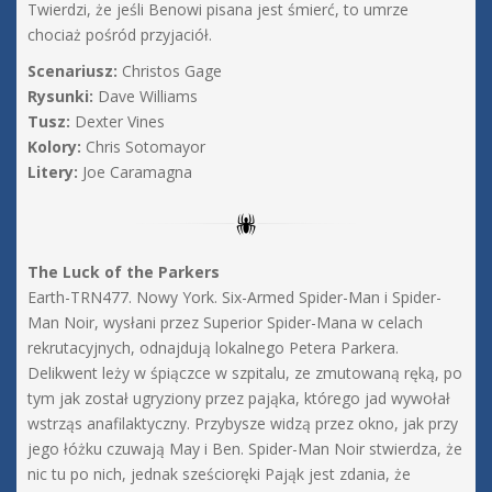
Twierdzi, że jeśli Benowi pisana jest śmierć, to umrze
chociaż pośród przyjaciół.
Scenariusz:
Christos Gage
Rysunki:
Dave Williams
Tusz:
Dexter Vines
Kolory:
Chris Sotomayor
Litery:
Joe Caramagna
The Luck of the Parkers
Earth-TRN477. Nowy York. Six-Armed Spider-Man i Spider-
Man Noir, wysłani przez Superior Spider-Mana w celach
rekrutacyjnych, odnajdują lokalnego Petera Parkera.
Delikwent leży w śpiączce w szpitalu, ze zmutowaną ręką, po
tym jak został ugryziony przez pająka, którego jad wywołał
wstrząs anafilaktyczny. Przybysze widzą przez okno, jak przy
jego łóżku czuwają May i Ben. Spider-Man Noir stwierdza, że
nic tu po nich, jednak sześcioręki Pająk jest zdania, że