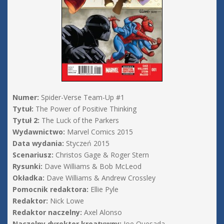
Numer:
Spider-Verse Team-Up #1
Tytuł:
The Power of Positive Thinking
Tytuł 2:
The Luck of the Parkers
Wydawnictwo:
Marvel Comics 2015
Data wydania:
Styczeń 2015
Scenariusz:
Christos Gage & Roger Stern
Rysunki:
Dave Williams & Bob McLeod
Okładka:
Dave Williams & Andrew Crossley
Pomocnik redaktora:
Ellie Pyle
Redaktor:
Nick Lowe
Redaktor naczelny:
Axel Alonso
Naczelny dyrektor kreatywny:
Joe Quesada