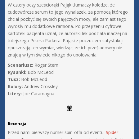
W cztery oczy sześcioręki Pająk tłumaczy koledze, że
cudotwórcze serum to jego wynalazek, za pomocą którego
chciał pozbyć się swoich pajęczych mocy, ale zamiast tego
wyrosły mu dodatkowe ramiona. Po przejrzeniu cyfrowej
kartoteki pacjenta uznał, że autorski lek podziała inaczej na
tutejszego Petera Parkera. Pająki z poczuciem satysfakcji
opuszczają ten wymiar, wiedząc, że ich prześladowcy nie
znajdą w tym świecie nikogo do upolowania.
Scenariusz:
Roger Stern
Rysunki:
Bob McLeod
Tusz:
Bob McLeod
Kolory:
Andrew Crossley
Litery:
Joe Caramagna
Recenzja
Przed nami pierwszy numer spin-offa od eventu:
Spider-