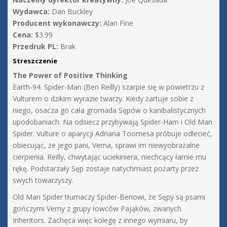
Wydawca:
Dan Buckley
Producent wykonawczy:
Alan Fine
Cena:
$3.99
Przedruk PL:
Brak
Streszczenie
The Power of Positive Thinking
Earth-94. Spider-Man (Ben Reilly) szarpie się w powietrzu z
Vulturem o dzikim wyrazie twarzy. Kiedy żartuje sobie z
niego, osacza go cała gromada Sępów o kanibalistycznych
upodobaniach. Na odsiecz przybywają Spider-Ham i Old Man
Spider. Vulture o aparycji Adriana Toomesa próbuje odlecieć,
obiecując, że jego pani, Verna, sprawi im niewyobrażalne
cierpienia. Reilly, chwytając uciekiniera, niechcący łamie mu
rękę. Podstarzały Sęp zostaje natychmiast pożarty przez
swych towarzyszy.
Old Man Spider tłumaczy Spider-Benowi, że Sępy są psami
gończymi Verny z grupy łowców Pająków, zwanych
Inheritors. Zachęca więc kolegę z innego wymiaru, by