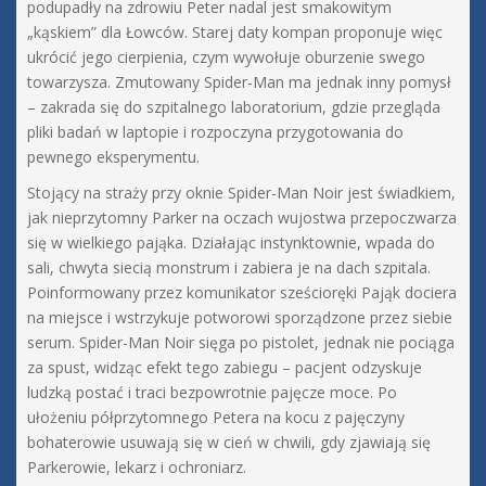
podupadły na zdrowiu Peter nadal jest smakowitym
„kąskiem” dla Łowców. Starej daty kompan proponuje więc
ukrócić jego cierpienia, czym wywołuje oburzenie swego
towarzysza. Zmutowany Spider-Man ma jednak inny pomysł
– zakrada się do szpitalnego laboratorium, gdzie przegląda
pliki badań w laptopie i rozpoczyna przygotowania do
pewnego eksperymentu.
Stojący na straży przy oknie Spider-Man Noir jest świadkiem,
jak nieprzytomny Parker na oczach wujostwa przepoczwarza
się w wielkiego pająka. Działając instynktownie, wpada do
sali, chwyta siecią monstrum i zabiera je na dach szpitala.
Poinformowany przez komunikator sześcioręki Pająk dociera
na miejsce i wstrzykuje potworowi sporządzone przez siebie
serum. Spider-Man Noir sięga po pistolet, jednak nie pociąga
za spust, widząc efekt tego zabiegu – pacjent odzyskuje
ludzką postać i traci bezpowrotnie pajęcze moce. Po
ułożeniu półprzytomnego Petera na kocu z pajęczyny
bohaterowie usuwają się w cień w chwili, gdy zjawiają się
Parkerowie, lekarz i ochroniarz.