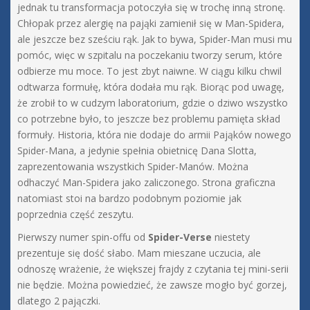
jednak tu transformacja potoczyła się w trochę inną stronę.
Chłopak przez alergię na pająki zamienił się w Man-Spidera,
ale jeszcze bez sześciu rąk. Jak to bywa, Spider-Man musi mu
pomóc, więc w szpitalu na poczekaniu tworzy serum, które
odbierze mu moce. To jest zbyt naiwne. W ciągu kilku chwil
odtwarza formułę, która dodała mu rąk. Biorąc pod uwagę,
że zrobił to w cudzym laboratorium, gdzie o dziwo wszystko
co potrzebne było, to jeszcze bez problemu pamięta skład
formuły. Historia, która nie dodaje do armii Pająków nowego
Spider-Mana, a jedynie spełnia obietnicę Dana Slotta,
zaprezentowania wszystkich Spider-Manów. Można
odhaczyć Man-Spidera jako zaliczonego. Strona graficzna
natomiast stoi na bardzo podobnym poziomie jak
poprzednia część zeszytu.
Pierwszy numer spin-offu od
Spider-Verse
niestety
prezentuje się dość słabo. Mam mieszane uczucia, ale
odnoszę wrażenie, że większej frajdy z czytania tej mini-serii
nie będzie. Można powiedzieć, że zawsze mogło być gorzej,
dlatego 2 pajączki.