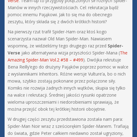
Verse
. Team-up to przygody połączonych sił różnych Spider-
Manów w innych rzeczywistościach. Cel: rekrutacja bądź
pomoc innemu Pająkowi. Jak to się ma do obecnego
zeszytu, który składa się z dwóch krótkich historii?
Na pierwszy rzut trafił Spider-Ham oraz ktoś kogo
scenarzysta nazwał Old Man Spider-Man. Nawiasem
wspomnę, że widzieliśmy tego drugiego raz przed
Spider-
Verse
jako alternatywna wizja przyszłości Spider-Mana (
The
Amazing Spider-Man Vol.2 #58 – #499
). Dwójka rekrutuje
Bena Reilly’ego do drużyny Pająków poprzez pomoc w walce
z wysłannikami Inheritors. Różne wersje Vulture’a, bo o nich
mowa, szybko zostają pokonane przez połączone siły.
Komiks nie rozwija żadnych innych wątków, skupia się tylko
na walce i rekrutacji. Średniej jakości rysunki opatrzone
wieloma uproszczeniami i niedorobieniami sprawiają, że
można przejść obok tej krótkiej historii obojętnie.
W drugiej części zeszytu przedstawiona została nam para:
Spider-Man Noir wraz z sześciorękim Spider-Manem. Trafiają
do świata, gdzie Peter całkiem niedawno został ugryziony,