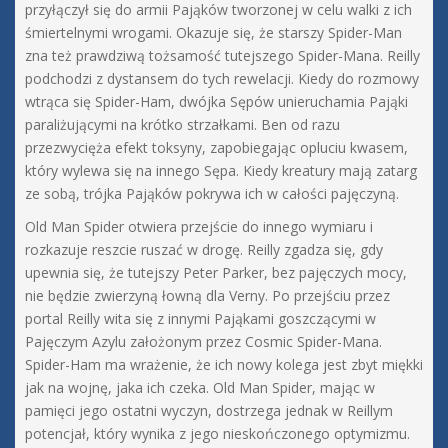
przyłączył się do armii Pająków tworzonej w celu walki z ich
śmiertelnymi wrogami. Okazuje się, że starszy Spider-Man
zna też prawdziwą tożsamość tutejszego Spider-Mana. Reilly
podchodzi z dystansem do tych rewelacji. Kiedy do rozmowy
wtrąca się Spider-Ham, dwójka Sępów unieruchamia Pająki
paraliżującymi na krótko strzałkami. Ben od razu
przezwycięża efekt toksyny, zapobiegając opluciu kwasem,
który wylewa się na innego Sępa. Kiedy kreatury mają zatarg
ze sobą, trójka Pająków pokrywa ich w całości pajęczyną.
Old Man Spider otwiera przejście do innego wymiaru i
rozkazuje reszcie ruszać w drogę. Reilly zgadza się, gdy
upewnia się, że tutejszy Peter Parker, bez pajęczych mocy,
nie będzie zwierzyną łowną dla Verny. Po przejściu przez
portal Reilly wita się z innymi Pająkami goszczącymi w
Pajęczym Azylu założonym przez Cosmic Spider-Mana.
Spider-Ham ma wrażenie, że ich nowy kolega jest zbyt miękki
jak na wojnę, jaka ich czeka. Old Man Spider, mając w
pamięci jego ostatni wyczyn, dostrzega jednak w Reillym
potencjał, który wynika z jego nieskończonego optymizmu.