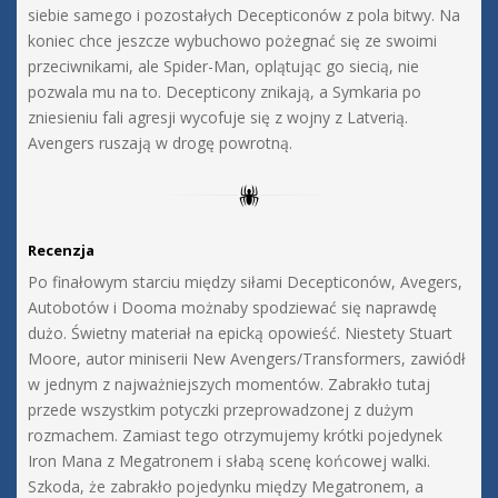
siebie samego i pozostałych Decepticonów z pola bitwy. Na
koniec chce jeszcze wybuchowo pożegnać się ze swoimi
przeciwnikami, ale Spider-Man, oplątując go siecią, nie
pozwala mu na to. Decepticony znikają, a Symkaria po
zniesieniu fali agresji wycofuje się z wojny z Latverią.
Avengers ruszają w drogę powrotną.
Recenzja
Po finałowym starciu między siłami Decepticonów, Avegers,
Autobotów i Dooma możnaby spodziewać się naprawdę
dużo. Świetny materiał na epicką opowieść. Niestety Stuart
Moore, autor miniserii New Avengers/Transformers, zawiódł
w jednym z najważniejszych momentów. Zabrakło tutaj
przede wszystkim potyczki przeprowadzonej z dużym
rozmachem. Zamiast tego otrzymujemy krótki pojedynek
Iron Mana z Megatronem i słabą scenę końcowej walki.
Szkoda, że zabrakło pojedynku między Megatronem, a