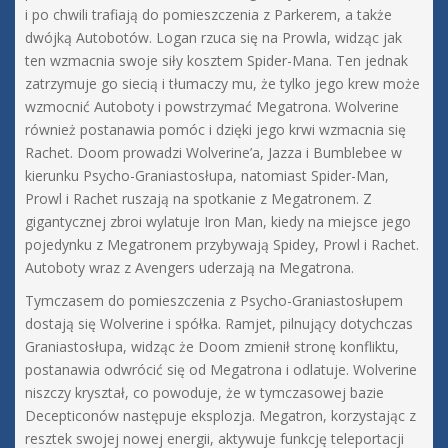
i po chwili trafiają do pomieszczenia z Parkerem, a także
dwójką Autobotów. Logan rzuca się na Prowla, widząc jak
ten wzmacnia swoje siły kosztem Spider-Mana. Ten jednak
zatrzymuje go siecią i tłumaczy mu, że tylko jego krew może
wzmocnić Autoboty i powstrzymać Megatrona. Wolverine
również postanawia pomóc i dzięki jego krwi wzmacnia się
Rachet. Doom prowadzi Wolverine’a, Jazza i Bumblebee w
kierunku Psycho-Graniastosłupa, natomiast Spider-Man,
Prowl i Rachet ruszają na spotkanie z Megatronem. Z
gigantycznej zbroi wylatuje Iron Man, kiedy na miejsce jego
pojedynku z Megatronem przybywają Spidey, Prowl i Rachet.
Autoboty wraz z Avengers uderzają na Megatrona.
Tymczasem do pomieszczenia z Psycho-Graniastosłupem
dostają się Wolverine i spółka. Ramjet, pilnujący dotychczas
Graniastosłupa, widząc że Doom zmienił stronę konfliktu,
postanawia odwrócić się od Megatrona i odlatuje. Wolverine
niszczy kryształ, co powoduje, że w tymczasowej bazie
Decepticonów następuje eksplozja. Megatron, korzystając z
resztek swojej nowej energii, aktywuje funkcję teleportacji