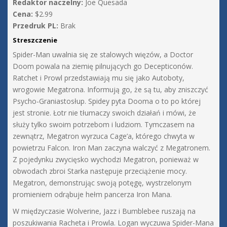
Redaktor naczelny:
Joe Quesada
Cena:
$2.99
Przedruk PL:
Brak
Streszczenie
Spider-Man uwalnia się ze stalowych więzów, a Doctor
Doom powala na ziemię pilnujących go Decepticonów.
Ratchet i Prowl przedstawiają mu się jako Autoboty,
wrogowie Megatrona. Informują go, że są tu, aby zniszczyć
Psycho-Graniastosłup. Spidey pyta Dooma o to po której
jest stronie. Łotr nie tłumaczy swoich działań i mówi, że
służy tylko swoim potrzebom i ludziom. Tymczasem na
zewnątrz, Megatron wyrzuca Cage’a, którego chwyta w
powietrzu Falcon. Iron Man zaczyna walczyć z Megatronem.
Z pojedynku zwycięsko wychodzi Megatron, ponieważ w
obwodach zbroi Starka następuje przeciążenie mocy.
Megatron, demonstrując swoją potęgę, wystrzelonym
promieniem odrąbuje hełm pancerza Iron Mana.
W międzyczasie Wolverine, Jazz i Bumblebee ruszają na
poszukiwania Racheta i Prowla. Logan wyczuwa Spider-Mana