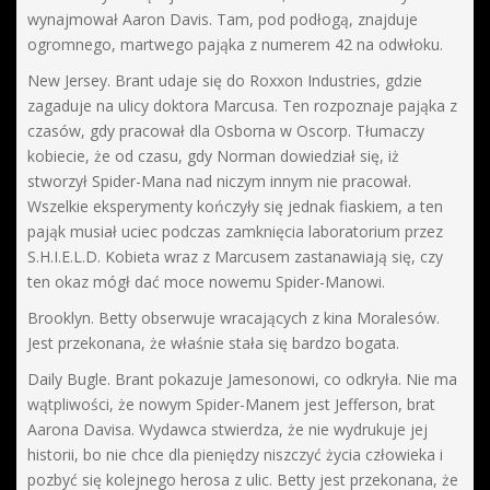
wynajmował Aaron Davis. Tam, pod podłogą, znajduje
ogromnego, martwego pająka z numerem 42 na odwłoku.
New Jersey. Brant udaje się do Roxxon Industries, gdzie
zagaduje na ulicy doktora Marcusa. Ten rozpoznaje pająka z
czasów, gdy pracował dla Osborna w Oscorp. Tłumaczy
kobiecie, że od czasu, gdy Norman dowiedział się, iż
stworzył Spider-Mana nad niczym innym nie pracował.
Wszelkie eksperymenty kończyły się jednak fiaskiem, a ten
pająk musiał uciec podczas zamknięcia laboratorium przez
S.H.I.E.L.D. Kobieta wraz z Marcusem zastanawiają się, czy
ten okaz mógł dać moce nowemu Spider-Manowi.
Brooklyn. Betty obserwuje wracających z kina Moralesów.
Jest przekonana, że właśnie stała się bardzo bogata.
Daily Bugle. Brant pokazuje Jamesonowi, co odkryła. Nie ma
wątpliwości, że nowym Spider-Manem jest Jefferson, brat
Aarona Davisa. Wydawca stwierdza, że nie wydrukuje jej
historii, bo nie chce dla pieniędzy niszczyć życia człowieka i
pozbyć się kolejnego herosa z ulic. Betty jest przekonana, że