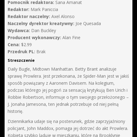
Pomocnik redaktora:
Sana Amanat
Redaktor:
Mark Paniccia
Redaktor naczelny:
Axel Alonso
Naczelny dyrektor kreatywny:
Joe Quesada
Wydawca:
Dan Buckley
Producent wykonawczy:
Alan Fine
Cena:
$2.99
Przedruk PL:
Brak
Streszczenie
Daily Bugle, Midtown Manhattan. Betty Brant analizuje
sprawę Prowlera. Jest przekonana, że Spider-Man jest w jakiś
sposób powiązany z Aaronem Davisem. Na kolegium,
podczas którego jej pogoń za sensacją krytykują Ben Urich i
Robbie Robertson, informuje o tym swojego przełożonego –
J. Jonaha Jamesona, ten jednak potrzebuje od niej pełną
historię.
Dziennikarka udaje się na posterunek, gdzie zaprzyjaźniony
policjant, John Maddox, pomaga jej dotrzeć do akt Prowlera.
Kobieta szybko ląduje w mieszkaniu, które na Brooklynie