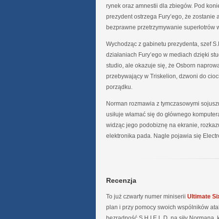
rynek oraz amnestii dla zbiegów. Pod kon
prezydent ostrzega Fury’ego, że zostanie
bezprawne przetrzymywanie superłotrów w z
Wychodząc z gabinetu prezydenta, szef S.H.
działaniach Fury’ego w mediach dzięki stu
studio, ale okazuje się, że Osborn naprowa
przebywający w Triskelion, dzwoni do cioci
porządku.
Norman rozmawia z tymczasowymi sojuszni
usiłuje włamać się do głównego komputera 
widząc jego podobiznę na ekranie, rozkazu
elektronika pada. Nagle pojawia się Elect
Recenzja
To już czwarty numer miniserii
Ultimate Si
plan i przy pomocy swoich wspólników ataku
bezradność S.H.I.E.L.D. na siły Normana,