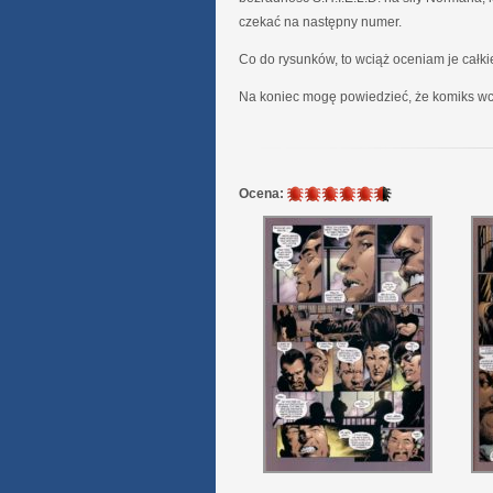
czekać na następny numer.
Co do rysunków, to wciąż oceniam je całki
Na koniec mogę powiedzieć, że komiks wcią
5.5
Ocena:
/
6