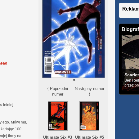
Rekla
Biograf
head
Scarlet
Ben Reil
przez pr
⟨ Poprzedni
Następny numer
numer
⟩
 letniej
y’ego. Mówi mu,
 żądając 100
ojej firmy na
Ultimate Six #3
Ultimate Six #5