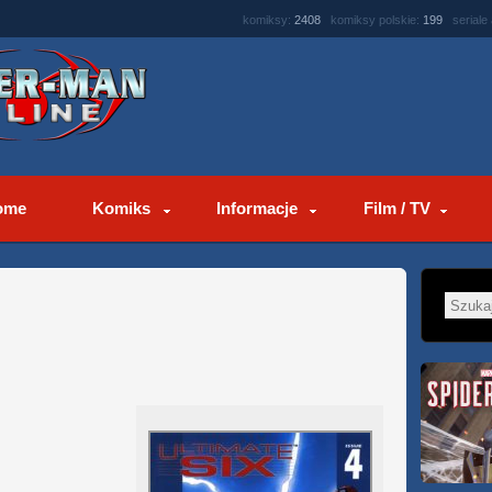
komiksy:
2408
komiksy polskie:
199
seriale
ome
Komiks
Informacje
Film / TV