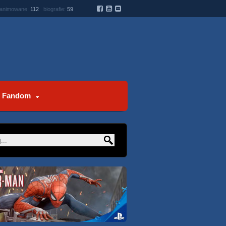
 animowane:
112
biografie:
59
Fandom