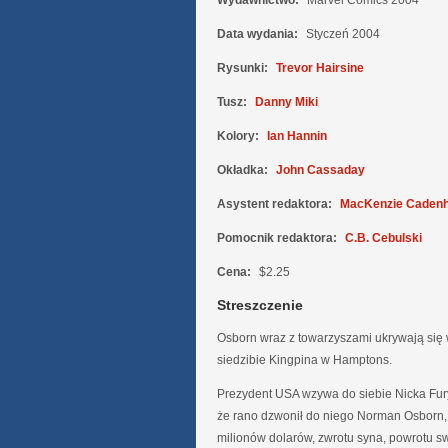
Wydawnictwo:
Marvel Comics 2004
Data wydania:
Styczeń 2004
Rysunki:
Trevor Hairsine
Tusz:
Danny Miki
Kolory:
Ian Hannin
Okładka:
John Cassaday
Asystent redaktora:
MacKenzie Caden
Pomocnik redaktora:
C.B. Cebulski
Cena:
$2.25
Streszczenie
Osborn wraz z towarzyszami ukrywają się w
siedzibie Kingpina w Hamptons.
Prezydent USA wzywa do siebie Nicka Fur
że rano dzwonił do niego Norman Osborn,
milionów dolarów, zwrotu syna, powrotu sw