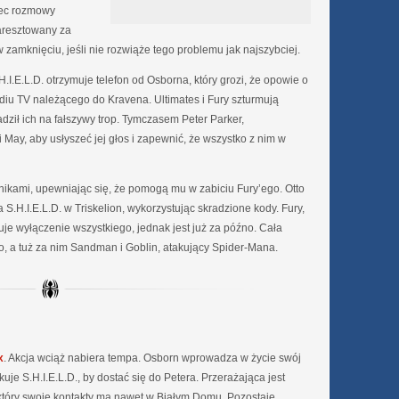
iec rozmowy
 aresztowany za
amknięciu, jeśli nie rozwiąże tego problemu jak najszybciej.
I.E.L.D. otrzymuje telefon od Osborna, który grozi, że opowie o
diu TV należącego do Kravena. Ultimates i Fury szturmują
dził ich na fałszywy trop. Tymczasem Peter Parker,
 May, aby usłyszeć jej głos i zapewnić, że wszystko z nim w
kami, upewniając się, że pomogą mu w zabiciu Fury’ego. Otto
S.H.I.E.L.D. w Triskelion, wykorzystując skradzione kody. Fury,
je wyłączenie wszystkiego, jednak jest już za późno. Cała
ro, a tuż za nim Sandman i Goblin, atakujący Spider-Mana.
x
. Akcja wciąż nabiera tempa. Osborn wprowadza w życie swój
je S.H.I.E.L.D., by dostać się do Petera. Przerażająca jest
 który swoje kontakty ma nawet w Białym Domu. Pozostaje