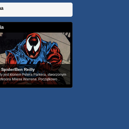
ma
ia
 Spider/Ben Reilly
ly jest klonem Petera Parkera, stworzonym
ofesora Milesa Warrena. Początkowo...