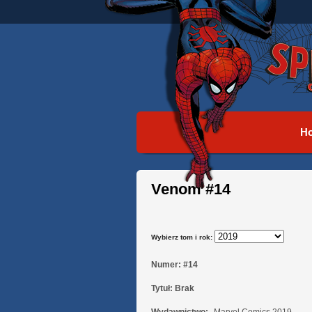
H
Venom #14
Wybierz tom i rok:
Numer:
#14
Tytuł:
Brak