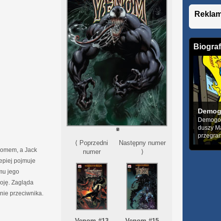
Rekla
Biograf
Demog
Demogobl
duszy M
przegrane
⟨ Poprzedni
Następny numer
nomem, a Jack
numer
⟩
epiej pojmuje
mu jego
roję. Zagląda
nie przeciwnika.
Venom #13
Venom #15