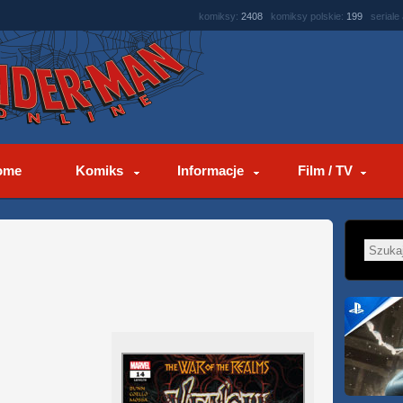
komiksy:
2408
komiksy polskie:
199
seriale
ome
Komiks
Informacje
Film / TV