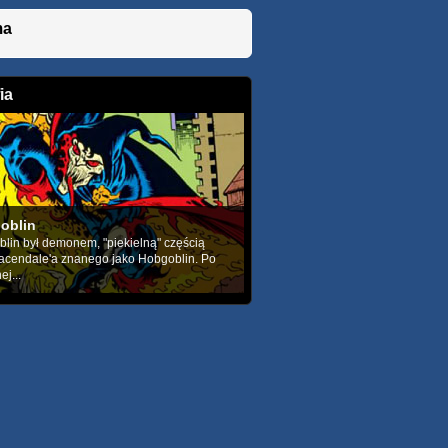
ma
ia
oblin
in był demonem, "piekielną" częścią
acendale'a znanego jako Hobgoblin. Po
j...