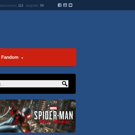
 animowane:
112
biografie:
59
Fandom