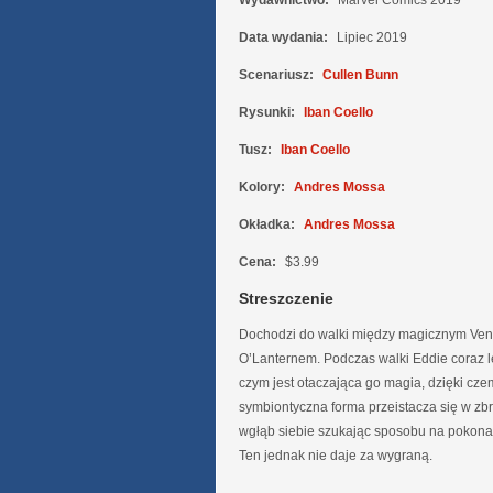
Wydawnictwo:
Marvel Comics 2019
Data wydania:
Lipiec 2019
Scenariusz:
Cullen Bunn
Rysunki:
Iban Coello
Tusz:
Iban Coello
Kolory:
Andres Mossa
Okładka:
Andres Mossa
Cena:
$3.99
Streszczenie
Dochodzi do walki między magicznym Ve
O’Lanternem. Podczas walki Eddie coraz l
czym jest otaczająca go magia, dzięki cze
symbiontyczna forma przeistacza się w zb
wgłąb siebie szukając sposobu na pokona
Ten jednak nie daje za wygraną.