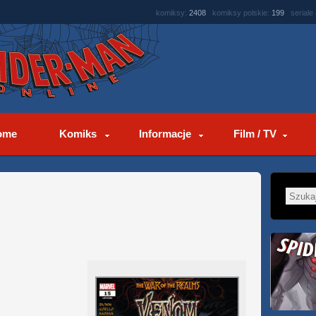
komiksy:
2408
komiksy polskie:
199
seriale
ome
Komiks
Informacje
Film / TV