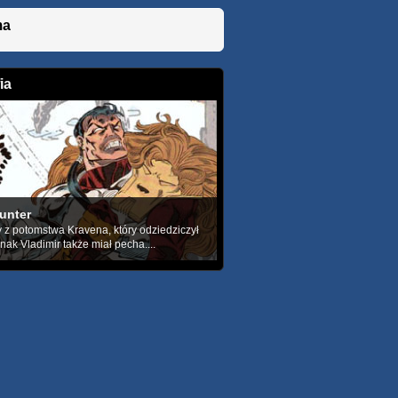
ma
ia
unter
 z potomstwa Kravena, który odziedziczył
dnak Vladimir także miał pecha....