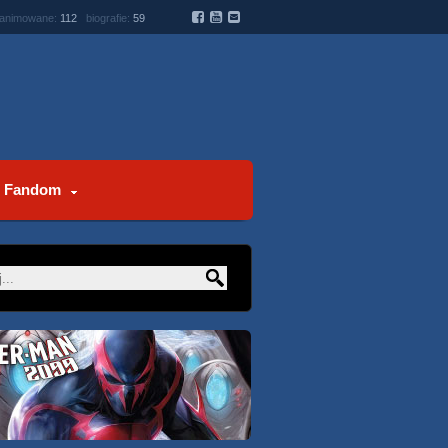
 animowane:
112
biografie:
59
Fandom