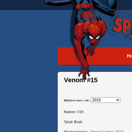
H
Venom #15
Wybierz tom i rok:
Numer:
#15
Tytuł:
Brak