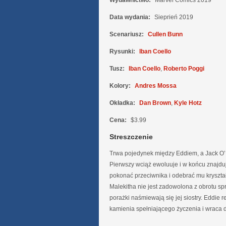
Wydawnictwo:
Marvel Comics 2019
Data wydania:
Sieprień 2019
Scenariusz:
Cullen Bunn
Rysunki:
Iban Coello
Tusz:
Iban Coello
,
Roberto Poggi
Kolory:
Andres Mossa
Okładka:
Dan Brown
,
Kyle Hotz
Cena:
$3.99
Streszczenie
Trwa pojedynek między Eddiem, a Jack O’
Pierwszy wciąż ewoluuje i w końcu znajdu
pokonać przeciwnika i odebrać mu kryszt
Malekitha nie jest zadowolona z obrotu spr
porażki naśmiewają się jej siostry. Eddie 
kamienia spełniającego życzenia i wraca 