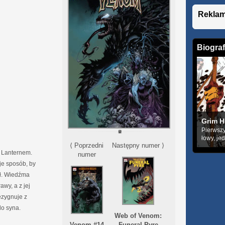
Rekla
Biograf
Grim H
Pierwszy
łowy, je
⟨ Poprzedni
Następny numer ⟩
 Lanternem.
numer
je sposób, by
ał. Wiedźma
awy, a z jej
rezygnuje z
do syna.
Web of Venom:
Venom #14
Funeral Pyre