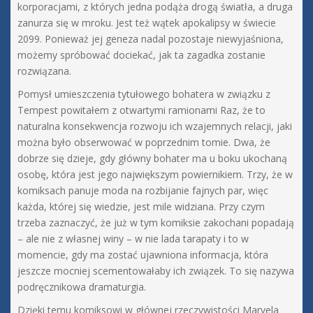
korporacjami, z których jedna podąża drogą światła, a druga
zanurza się w mroku. Jest też wątek apokalipsy w świecie
2099. Ponieważ jej geneza nadal pozostaje niewyjaśniona,
możemy spróbować dociekać, jak ta zagadka zostanie
rozwiązana.
Pomysł umieszczenia tytułowego bohatera w związku z
Tempest powitałem z otwartymi ramionami Raz, że to
naturalna konsekwencja rozwoju ich wzajemnych relacji, jaki
można było obserwować w poprzednim tomie. Dwa, że
dobrze się dzieje, gdy główny bohater ma u boku ukochaną
osobę, która jest jego największym powiernikiem. Trzy, że w
komiksach panuje moda na rozbijanie fajnych par, więc
każda, której się wiedzie, jest mile widziana. Przy czym
trzeba zaznaczyć, że już w tym komiksie zakochani popadają
– ale nie z własnej winy – w nie lada tarapaty i to w
momencie, gdy ma zostać ujawniona informacja, która
jeszcze mocniej scementowałaby ich związek. To się nazywa
podręcznikowa dramaturgia.
Dzięki temu komiksowi w głównej rzeczywistości Marvela