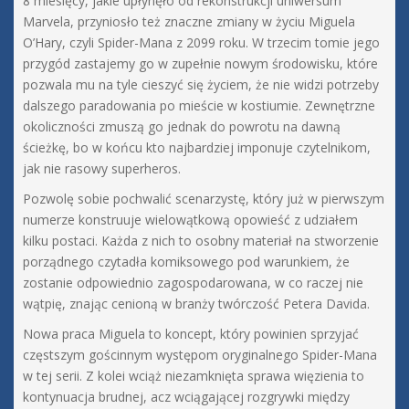
8 miesięcy, jakie upłynęło od rekonstrukcji uniwersum
Marvela, przyniosło też znaczne zmiany w życiu Miguela
O’Hary, czyli Spider-Mana z 2099 roku. W trzecim tomie jego
przygód zastajemy go w zupełnie nowym środowisku, które
pozwala mu na tyle cieszyć się życiem, że nie widzi potrzeby
dalszego paradowania po mieście w kostiumie. Zewnętrzne
okoliczności zmuszą go jednak do powrotu na dawną
ścieżkę, bo w końcu kto najbardziej imponuje czytelnikom,
jak nie rasowy superheros.
Pozwolę sobie pochwalić scenarzystę, który już w pierwszym
numerze konstruuje wielowątkową opowieść z udziałem
kilku postaci. Każda z nich to osobny materiał na stworzenie
porządnego czytadła komiksowego pod warunkiem, że
zostanie odpowiednio zagospodarowana, w co raczej nie
wątpię, znając cenioną w branży twórczość Petera Davida.
Nowa praca Miguela to koncept, który powinien sprzyjać
częstszym gościnnym występom oryginalnego Spider-Mana
w tej serii. Z kolei wciąż niezamknięta sprawa więzienia to
kontynuacja brudnej, acz wciągającej rozgrywki między