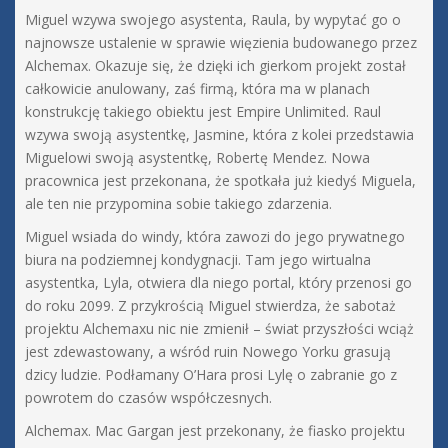
Miguel wzywa swojego asystenta, Raula, by wypytać go o
najnowsze ustalenie w sprawie więzienia budowanego przez
Alchemax. Okazuje się, że dzięki ich gierkom projekt został
całkowicie anulowany, zaś firmą, która ma w planach
konstrukcję takiego obiektu jest Empire Unlimited. Raul
wzywa swoją asystentkę, Jasmine, która z kolei przedstawia
Miguelowi swoją asystentkę, Robertę Mendez. Nowa
pracownica jest przekonana, że spotkała już kiedyś Miguela,
ale ten nie przypomina sobie takiego zdarzenia.
Miguel wsiada do windy, która zawozi do jego prywatnego
biura na podziemnej kondygnacji. Tam jego wirtualna
asystentka, Lyla, otwiera dla niego portal, który przenosi go
do roku 2099. Z przykrością Miguel stwierdza, że sabotaż
projektu Alchemaxu nic nie zmienił – świat przyszłości wciąż
jest zdewastowany, a wśród ruin Nowego Yorku grasują
dzicy ludzie. Podłamany O’Hara prosi Lylę o zabranie go z
powrotem do czasów współczesnych.
Alchemax. Mac Gargan jest przekonany, że fiasko projektu