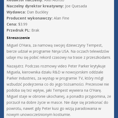
Naczelny dyrektor kreatywny:
Joe Quesada
Wydawca:
Dan Buckley
Producent wykonawczy:
Alan Fine
Cena:
$3.99
Przedruk PL:
Brak
Streszczenie
Miguel O’Hara, za namową swojej dziewczyny Tempest,
bierze udział w programie Ninja USA. Na oczach telewidzów
udaje mu się pobić rekord czasowy na trasie z przeszkodami.
Nazajutrz. Podczas rozmowy video Peter Parker krytykuje
Miguela, kierownika działu R&D w nowojorskim oddziale
Parker Industries, za występ w programie TV, który mógł
wzbudzić podejrzenia co do jego tożsamości. Prezesowi nie
podoba się też wpływ, jaki Tempest wywiera na O’Harę.
Miguel staje w obronie ukochanej, a ponadto przypomina, że
porzucił na dobre życie w masce. Nie daje się przekonać do
powrotu, nawet gdy Peter kusi go wizją paradowania w
nowym unowocześnionym kostiumie.