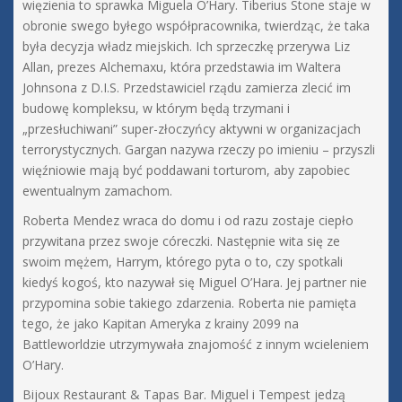
więzienia to sprawka Miguela O’Hary. Tiberius Stone staje w
obronie swego byłego współpracownika, twierdząc, że taka
była decyzja władz miejskich. Ich sprzeczkę przerywa Liz
Allan, prezes Alchemaxu, która przedstawia im Waltera
Johnsona z D.I.S. Przedstawiciel rządu zamierza zlecić im
budowę kompleksu, w którym będą trzymani i
„przesłuchiwani” super-złoczyńcy aktywni w organizacjach
terrorystycznych. Gargan nazywa rzeczy po imieniu – przyszli
więźniowie mają być poddawani torturom, aby zapobiec
ewentualnym zamachom.
Roberta Mendez wraca do domu i od razu zostaje ciepło
przywitana przez swoje córeczki. Następnie wita się ze
swoim mężem, Harrym, którego pyta o to, czy spotkali
kiedyś kogoś, kto nazywał się Miguel O’Hara. Jej partner nie
przypomina sobie takiego zdarzenia. Roberta nie pamięta
tego, że jako Kapitan Ameryka z krainy 2099 na
Battleworldzie utrzymywała znajomość z innym wcieleniem
O’Hary.
Bijoux Restaurant & Tapas Bar. Miguel i Tempest jedzą