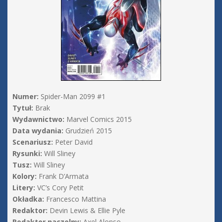
Numer:
Spider-Man 2099 #1
Tytuł:
Brak
Wydawnictwo:
Marvel Comics 2015
Data wydania:
Grudzień 2015
Scenariusz:
Peter David
Rysunki:
Will Sliney
Tusz:
Will Sliney
Kolory:
Frank D’Armata
Litery:
VC’s Cory Petit
Okładka:
Francesco Mattina
Redaktor:
Devin Lewis & Ellie Pyle
Redaktor naczelny:
Axel Alonso