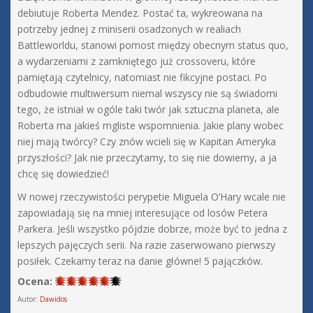
debiutuje Roberta Mendez. Postać ta, wykreowana na
potrzeby jednej z miniserii osadzonych w realiach
Battleworldu, stanowi pomost między obecnym status quo,
a wydarzeniami z zamkniętego już crossoveru, które
pamiętają czytelnicy, natomiast nie fikcyjne postaci. Po
odbudowie multiwersum niemal wszyscy nie są świadomi
tego, że istniał w ogóle taki twór jak sztuczna planeta, ale
Roberta ma jakieś mgliste wspomnienia. Jakie plany wobec
niej mają twórcy? Czy znów wcieli się w Kapitan Ameryka
przyszłości? Jak nie przeczytamy, to się nie dowiemy, a ja
chcę się dowiedzieć!
W nowej rzeczywistości perypetie Miguela O’Hary wcale nie
zapowiadają się na mniej interesujące od losów Petera
Parkera. Jeśli wszystko pójdzie dobrze, może być to jedna z
lepszych pajęczych serii. Na razie zaserwowano pierwszy
posiłek. Czekamy teraz na danie główne! 5 pajączków.
Ocena:
Autor:
Dawidos