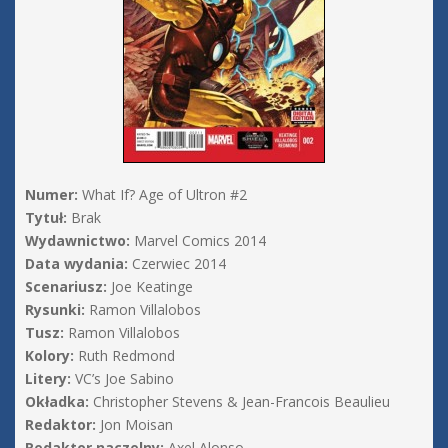
Numer:
What If? Age of Ultron #2
Tytuł:
Brak
Wydawnictwo:
Marvel Comics 2014
Data wydania:
Czerwiec 2014
Scenariusz:
Joe Keatinge
Rysunki:
Ramon Villalobos
Tusz:
Ramon Villalobos
Kolory:
Ruth Redmond
Litery:
VC’s Joe Sabino
Okładka:
Christopher Stevens & Jean-Francois Beaulieu
Redaktor:
Jon Moisan
Redaktor naczelny:
Axel Alonso