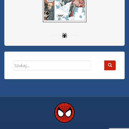
Search
for: