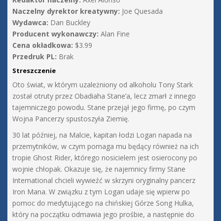
Naczelny dyrektor kreatywny:
Joe Quesada
Wydawca:
Dan Buckley
Producent wykonawczy:
Alan Fine
Cena okładkowa:
$3.99
Przedruk PL:
Brak
Streszczenie
Oto świat, w którym uzależniony od alkoholu Tony Stark
został otruty przez Obadiaha Stane’a, lecz zmarł z innego
tajemniczego powodu. Stane przejął jego firmę, po czym
Wojna Pancerzy spustoszyła Ziemię.
30 lat później, na Malcie, kapitan łodzi Logan napada na
przemytników, w czym pomaga mu będący również na ich
tropie Ghost Rider, którego nosicielem jest osierocony po
wojnie chłopak. Okazuje się, że najemnicy firmy Stane
International chcieli wywieźć w skrzyni oryginalny pancerz
Iron Mana. W związku z tym Logan udaje się wpierw po
pomoc do medytującego na chińskiej Górze Song Hulka,
który na początku odmawia jego prośbie, a następnie do