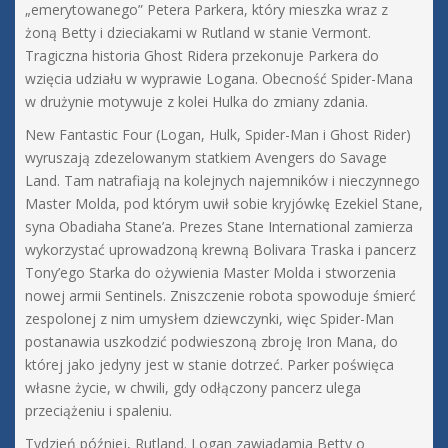
„emerytowanego” Petera Parkera, który mieszka wraz z
żoną Betty i dzieciakami w Rutland w stanie Vermont.
Tragiczna historia Ghost Ridera przekonuje Parkera do
wzięcia udziału w wyprawie Logana. Obecność Spider-Mana
w drużynie motywuje z kolei Hulka do zmiany zdania.
New Fantastic Four (Logan, Hulk, Spider-Man i Ghost Rider)
wyruszają zdezelowanym statkiem Avengers do Savage
Land. Tam natrafiają na kolejnych najemników i nieczynnego
Master Molda, pod którym uwił sobie kryjówkę Ezekiel Stane,
syna Obadiaha Stane’a. Prezes Stane International zamierza
wykorzystać uprowadzoną krewną Bolivara Traska i pancerz
Tony’ego Starka do ożywienia Master Molda i stworzenia
nowej armii Sentinels. Zniszczenie robota spowoduje śmierć
zespolonej z nim umysłem dziewczynki, więc Spider-Man
postanawia uszkodzić podwieszoną zbroję Iron Mana, do
której jako jedyny jest w stanie dotrzeć. Parker poświęca
własne życie, w chwili, gdy odłączony pancerz ulega
przeciążeniu i spaleniu.
Tydzień później, Rutland. Logan zawiadamia Betty o