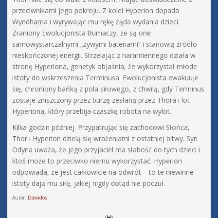
przeciwnikami jego pokroju. Z kolei Hyperion dopada
Wyndhama i wyrywając mu rękę żąda wydania dzieci.
Zraniony Ewolucjonista tłumaczy, że są one
samowystarczalnymi „żywymi bateriami” i stanowią źródło
nieskończonej energii. Strzelając z naramiennego działa w
stronę Hyperiona, genetyk objaśnia, że wykorzystał młode
istoty do wskrzeszenia Terminusa. Ewolucjonista ewakuuje
się, chroniony bańką z pola siłowego, z chwilą, gdy Terminus
zostaje zniszczony przez burzę zesłaną przez Thora i lot
Hyperiona, który przebija czaszkę robota na wylot.
Kilka godzin później. Przypatrując się zachodowi Słońca,
Thor i Hyperion dzielą się wrażeniami z ostatniej bitwy. Syn
Odyna uważa, że jego przyjaciel ma słabość do tych dzieci i
ktoś może to przeciwko niemu wykorzystać. Hyperion
odpowiada, że jest całkowicie na odwrót – to te niewinne
istoty dają mu siłę, jakiej nigdy dotąd nie poczuł.
Autor:
Dawidos