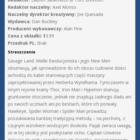
Redaktor naczelny:
Axel Alonso
Naczelny dyrektor kreatywny:
Joe Quesada
Wydawca:
Dan Buckley
Producent wykonawczy:
Alan Fine
Cena z okładki:
$3.99
Przedruk PL:
Brak
Streszczenie
Savage Land. Wielki Ewolucjonista i jego New Men
obserwują, jak sprowadzone do ich obozu cudowne dzieci
wchodzą do kabin stanowiących część maszyny
zaprojektowanej przez Herberta Wyndhama. Tymczasem w
innym rejonie krainy Thor, Iron Man i Hyperion skanują
gruntownie otoczenie, jednak nie znajdują żadnego śladu ani
po swoich uczniach ani po bestiach, które ich porwały.
Hawkeye, Spider-Woman i Spider-Man prowadzą
poszukiwania bardziej tradycyjną metodą – na piechotę, z
czujnym wzrokiem wodzącym dookoła. Pająk zwraca uwagę,
że w tej okolicy jest podejrzanie cicho. Captain Universe
dołącza do nich i przedstawia im Garokka, niezastąpionego