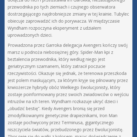
przewodnika po tych ziemiach i czujnego obserwatora
dostrzegającego najdrobniejsze zmiany w tej krainie. Tubylec
obiecuje zaprowadzić ich do porywacza. W międzyczasie
Wyndham rozpoczyna eksperyment z udziałem
uprowadzonych dzieci.
Prowadzona przez Garroka delegacja Avengers kończy swój
marsz u podnoża niebosiężnej góry. Spider-Man kpi z
beztalencia przewodnika, który według niego jest
geriatrycznym szamanem, który zatracił poczucie
rzeczywistości. Okazuje się jednak, że terenowa przeszkoda
jest polem maskującym, za którym kryje się pilnowany przez
krwiożercze hybrydy obóz Wielkiego Ewolucjonisty, który
zostaje poinformowany przez swoich zwiadowców o wejściu
intruzów na ich teren. Wyndham rozkazuje ukryć dzieci i
„obudzić bestię”. Kiedy Avengers bronią się przed
zmodyfikowanymi genetycznie drapieżnikami, Iron Man
zostaje pochwycony przez Terminusa, gigantycznego
niszczyciela światów, przebudzonego przez Ewolucjonistę.
Thor rwie się do walki z kolosem, mając doświadczenie z