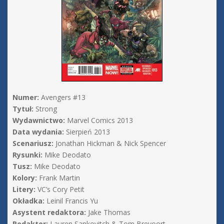
Numer:
Avengers #13
Tytuł:
Strong
Wydawnictwo:
Marvel Comics 2013
Data wydania:
Sierpień 2013
Scenariusz:
Jonathan Hickman & Nick Spencer
Rysunki:
Mike Deodato
Tusz:
Mike Deodato
Kolory:
Frank Martin
Litery:
VC’s Cory Petit
Okładka:
Leinil Francis Yu
Asystent redaktora:
Jake Thomas
Redaktor:
Lauren Sankovitch & Tom Brevoort