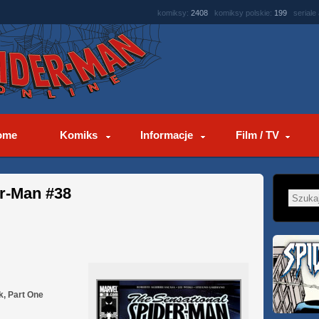
komiksy:
2408
komiksy polskie:
199
seriale
ome
Komiks
Informacje
Film / TV
er-Man #38
k, Part One