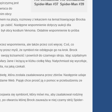
ężczyzną jest
Spider-Man #37
Spider-Man #39
 wraca do
 nim obcy
anem na plaży, rozmowy z lekarzem na temat trawiącego Brocka
 go zabić. Następne wspomnienie dotyczy aukcji dla
ji był obcy kostium Venoma. Ostatnie wspomnienie to próba
rzez wspomnienia, ale także przez coś więcej. Coś, co
y przez myśl, że symbiot nie odstępuje go na krok. Brock
ł swoją tożsamość i powrócił do czarnego stroju. Idąc szpitalnym
ry Jane i leżącą w łóżku ciotkę May. Natychmiast się wycofuje,
a, na jaką czekali.
bietę, która została zaatakowana przez zbirów. Następnie udaje
adame Web. Pająk chce prosić ją o pomoc w przebudzeniu ze
y pojawia się symbiont, który mówi mu, aby zaatakował rodzinę
 po otwarciu której Brock zauważa w niej czarny strój Spider-