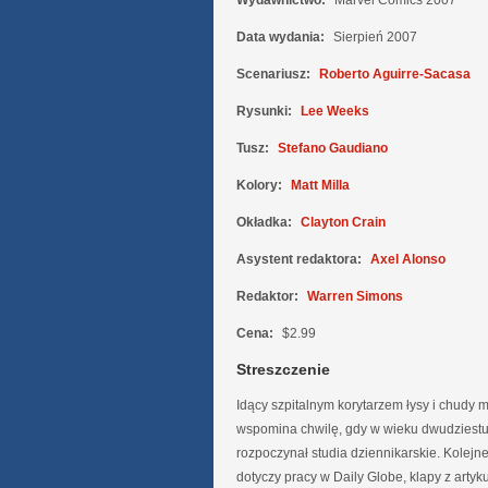
Wydawnictwo:
Marvel Comics 2007
Data wydania:
Sierpień 2007
Scenariusz:
Roberto Aguirre-Sacasa
Rysunki:
Lee Weeks
Tusz:
Stefano Gaudiano
Kolory:
Matt Milla
Okładka:
Clayton Crain
Asystent redaktora:
Axel Alonso
Redaktor:
Warren Simons
Cena:
$2.99
Streszczenie
Idący szpitalnym korytarzem łysy i chudy
wspomina chwilę, gdy w wieku dwudziestu
rozpoczynał studia dziennikarskie. Kolej
dotyczy pracy w Daily Globe, klapy z arty