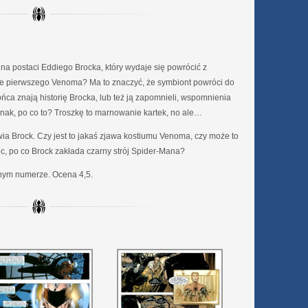
na postaci Eddiego Brocka, który wydaje się powrócić z
ie pierwszego Venoma? Ma to znaczyć, że symbiont powróci do
ońca znają historię Brocka, lub też ją zapomnieli, wspomnienia
nak, po co to? Troszkę to marnowanie kartek, no ale…
ia Brock. Czy jest to jakaś zjawa kostiumu Venoma, czy może to
c, po co Brock zakłada czarny strój Spider-Mana?
ym numerze. Ocena 4,5.