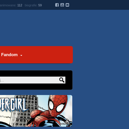
 animowane:
112
biografie:
59
Fandom