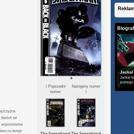
Rekla
Biograf
Jackal
Jackal t
jednego z
⟨ Poprzedni
Następny numer
numer
⟩
 mężczyzna
 dwóch lat
ne wspomnienie
kułem na temat
The Sensational
The Sensational