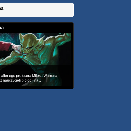
ma
ia
o alter ego profesora Milesa Warrena,
 nauczycieli biologii na...