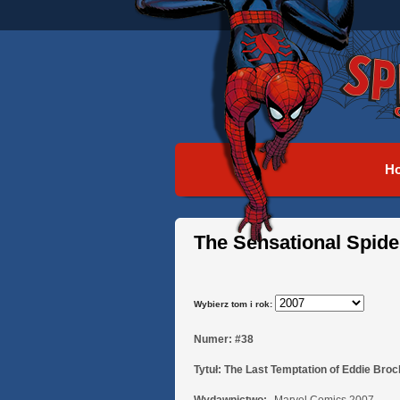
H
The Sensational Spid
Wybierz tom i rok:
Numer:
#38
Tytuł:
The Last Temptation of Eddie Broc