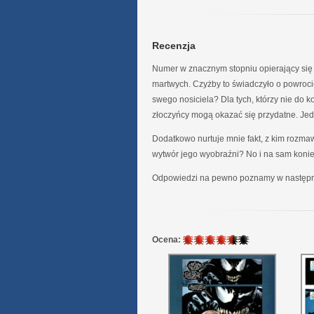
Recenzja
Numer w znacznym stopniu opierający się 
martwych. Czyżby to świadczyło o powroc
swego nosiciela? Dla tych, którzy nie do k
złoczyńcy mogą okazać się przydatne. Jed
Dodatkowo nurtuje mnie fakt, z kim rozmaw
wytwór jego wyobraźni? No i na sam konie
Odpowiedzi na pewno poznamy w następn
4.5
Ocena:
/
6