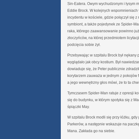
Sin-Eatera. Owym wychudzonym i łysym m
Eddie Brock. W kolejnych wspomnieniach
incydentu w kościele, gdzie połączył się z
symbiont, a także pojedynek ze Spider-M
raka, którego zaawansowanie powinno już
złoczyńców, na której przedmiotem licytac
podcięcia sobie żył.
Przebywając w szpitalu Brock był nękany p
wyglądało jak obcy kostium. Był nawiedzan
dowiaduje się, że Peter publicznie zdradzi
korytarzem zauważa w jednym z pokojów Ma
a jego wewnętrzny głos mówi, że to ta chwil
Tymczasem Spider-Man ratuje z opresji ko
się do budynku, w którym spotyka się z M
śpiączki May.
W szpitalu Brock modli się przy łóżku, gd
Parkerów, a następnie wskazuje na paczkę,
Mana. Zakłada go na siebie.