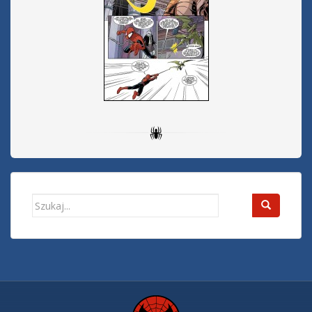
Search
for: