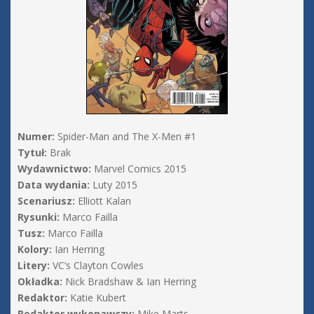
Numer:
Spider-Man and The X-Men #1
Tytuł:
Brak
Wydawnictwo:
Marvel Comics 2015
Data wydania:
Luty 2015
Scenariusz:
Elliott Kalan
Rysunki:
Marco Failla
Tusz:
Marco Failla
Kolory:
Ian Herring
Litery:
VC’s Clayton Cowles
Okładka:
Nick Bradshaw & Ian Herring
Redaktor:
Katie Kubert
Redaktor wykonawczy:
Mike Marts