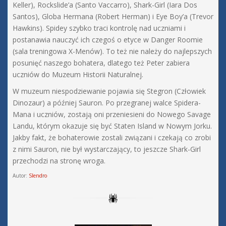
Keller), Rockslide’a (Santo Vaccarro), Shark-Girl (Iara Dos
Santos), Globa Hermana (Robert Herman) i Eye Boy’a (Trevor
Hawkins). Spidey szybko traci kontrolę nad uczniami i
postanawia nauczyć ich czegoś o etyce w Danger Roomie
(sala treningowa X-Menów). To też nie należy do najlepszych
posunięć naszego bohatera, dlatego też Peter zabiera
uczniów do Muzeum Historii Naturalnej.
W muzeum niespodziewanie pojawia się Stegron (Człowiek
Dinozaur) a później Sauron. Po przegranej walce Spidera-
Mana i uczniów, zostają oni przeniesieni do Nowego Savage
Landu, którym okazuje się być Staten Island w Nowym Jorku.
Jakby fakt, że bohaterowie zostali związani i czekają co zrobi
z nimi Sauron, nie był wystarczający, to jeszcze Shark-Girl
przechodzi na stronę wroga.
Autor:
Slendro