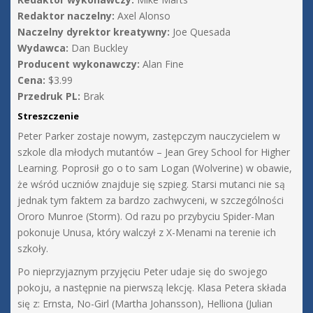
Redaktor naczelny:
Axel Alonso
Naczelny dyrektor kreatywny:
Joe Quesada
Wydawca:
Dan Buckley
Producent wykonawczy:
Alan Fine
Cena:
$3.99
Przedruk PL:
Brak
Streszczenie
Peter Parker zostaje nowym, zastępczym nauczycielem w
szkole dla młodych mutantów – Jean Grey School for Higher
Learning. Poprosił go o to sam Logan (Wolverine) w obawie,
że wśród uczniów znajduje się szpieg. Starsi mutanci nie są
jednak tym faktem za bardzo zachwyceni, w szczególności
Ororo Munroe (Storm). Od razu po przybyciu Spider-Man
pokonuje Unusa, który walczył z X-Menami na terenie ich
szkoły.
Po nieprzyjaznym przyjęciu Peter udaje się do swojego
pokoju, a następnie na pierwszą lekcję. Klasa Petera składa
się z: Ernsta, No-Girl (Martha Johansson), Helliona (Julian