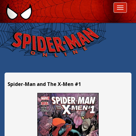
P
ROZWI
r
z
e
s
k
o
c
z
d
a
l
Spider-Man and The X-Men #1
e
j