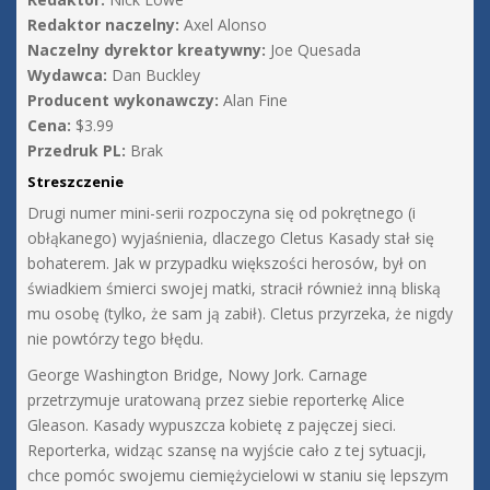
Redaktor naczelny:
Axel Alonso
Naczelny dyrektor kreatywny:
Joe Quesada
Wydawca:
Dan Buckley
Producent wykonawczy:
Alan Fine
Cena:
$3.99
Przedruk PL:
Brak
Streszczenie
Drugi numer mini-serii rozpoczyna się od pokrętnego (i
obłąkanego) wyjaśnienia, dlaczego Cletus Kasady stał się
bohaterem. Jak w przypadku większości herosów, był on
świadkiem śmierci swojej matki, stracił również inną bliską
mu osobę (tylko, że sam ją zabił). Cletus przyrzeka, że nigdy
nie powtórzy tego błędu.
George Washington Bridge, Nowy Jork. Carnage
przetrzymuje uratowaną przez siebie reporterkę Alice
Gleason. Kasady wypuszcza kobietę z pajęczej sieci.
Reporterka, widząc szansę na wyjście cało z tej sytuacji,
chce pomóc swojemu ciemiężycielowi w staniu się lepszym