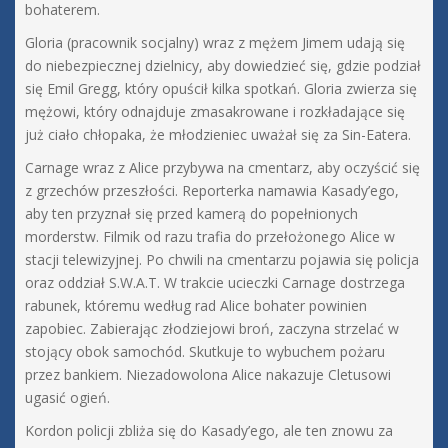
bohaterem.
Gloria (pracownik socjalny) wraz z mężem Jimem udają się
do niebezpiecznej dzielnicy, aby dowiedzieć się, gdzie podział
się Emil Gregg, który opuścił kilka spotkań. Gloria zwierza się
mężowi, który odnajduje zmasakrowane i rozkładające się
już ciało chłopaka, że młodzieniec uważał się za Sin-Eatera.
Carnage wraz z Alice przybywa na cmentarz, aby oczyścić się
z grzechów przeszłości. Reporterka namawia Kasady’ego,
aby ten przyznał się przed kamerą do popełnionych
morderstw. Filmik od razu trafia do przełożonego Alice w
stacji telewizyjnej. Po chwili na cmentarzu pojawia się policja
oraz oddział S.W.A.T. W trakcie ucieczki Carnage dostrzega
rabunek, któremu według rad Alice bohater powinien
zapobiec. Zabierając złodziejowi broń, zaczyna strzelać w
stojący obok samochód. Skutkuje to wybuchem pożaru
przez bankiem. Niezadowolona Alice nakazuje Cletusowi
ugasić ogień.
Kordon policji zbliża się do Kasady’ego, ale ten znowu za