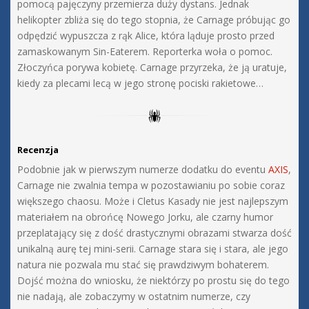
pomocą pajęczyny przemierza duży dystans. Jednak
helikopter zbliża się do tego stopnia, że Carnage próbując go
odpędzić wypuszcza z rąk Alice, która ląduje prosto przed
zamaskowanym Sin-Eaterem. Reporterka woła o pomoc.
Złoczyńca porywa kobietę. Carnage przyrzeka, że ją uratuje,
kiedy za plecami lecą w jego stronę pociski rakietowe…
Recenzja
Podobnie jak w pierwszym numerze dodatku do eventu
AXIS
,
Carnage nie zwalnia tempa w pozostawianiu po sobie coraz
większego chaosu. Może i Cletus Kasady nie jest najlepszym
materiałem na obrońcę Nowego Jorku, ale czarny humor
przeplatający się z dość drastycznymi obrazami stwarza dość
unikalną aurę tej mini-serii. Carnage stara się i stara, ale jego
natura nie pozwala mu stać się prawdziwym bohaterem.
Dojść można do wniosku, że niektórzy po prostu się do tego
nie nadają, ale zobaczymy w ostatnim numerze, czy