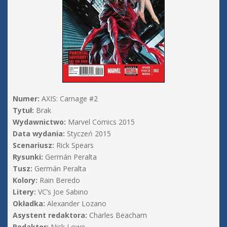
Numer:
AXIS: Carnage #2
Tytuł:
Brak
Wydawnictwo:
Marvel Comics 2015
Data wydania:
Styczeń 2015
Scenariusz:
Rick Spears
Rysunki:
Germán Peralta
Tusz:
Germán Peralta
Kolory:
Rain Beredo
Litery:
VC’s Joe Sabino
Okładka:
Alexander Lozano
Asystent redaktora:
Charles Beacham
Redaktor:
Nick Lowe