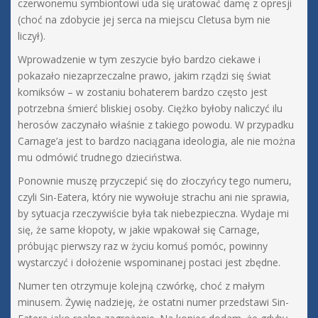
czerwonemu symbiontowi uda się uratować damę z opresji
(choć na zdobycie jej serca na miejscu Cletusa bym nie
liczył).
Wprowadzenie w tym zeszycie było bardzo ciekawe i
pokazało niezaprzeczalne prawo, jakim rządzi się świat
komiksów – w zostaniu bohaterem bardzo często jest
potrzebna śmierć bliskiej osoby. Ciężko byłoby naliczyć ilu
herosów zaczynało właśnie z takiego powodu. W przypadku
Carnage’a jest to bardzo naciągana ideologia, ale nie można
mu odmówić trudnego dzieciństwa.
Ponownie muszę przyczepić się do złoczyńcy tego numeru,
czyli Sin-Eatera, który nie wywołuje strachu ani nie sprawia,
by sytuacja rzeczywiście była tak niebezpieczna. Wydaje mi
się, że same kłopoty, w jakie wpakował się Carnage,
próbując pierwszy raz w życiu komuś pomóc, powinny
wystarczyć i dołożenie wspominanej postaci jest zbędne.
Numer ten otrzymuje kolejną czwórkę, choć z małym
minusem. Żywię nadzieję, że ostatni numer przedstawi Sin-