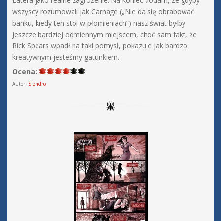
Eatera jako realne zagrożenie. Na koniec dodam, że gdyby
wszyscy rozumowali jak Carnage („Nie da się obrabować
banku, kiedy ten stoi w płomieniach”) nasz świat byłby
jeszcze bardziej odmiennym miejscem, choć sam fakt, że
Rick Spears wpadł na taki pomysł, pokazuje jak bardzo
kreatywnym jesteśmy gatunkiem.
Ocena:
Autor:
Slendro