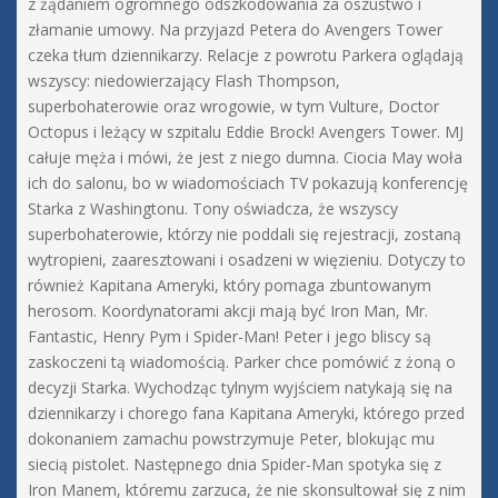
z żądaniem ogromnego odszkodowania za oszustwo i
złamanie umowy. Na przyjazd Petera do Avengers Tower
czeka tłum dziennikarzy. Relacje z powrotu Parkera oglądają
wszyscy: niedowierzający Flash Thompson,
superbohaterowie oraz wrogowie, w tym Vulture, Doctor
Octopus i leżący w szpitalu Eddie Brock! Avengers Tower. MJ
całuje męża i mówi, że jest z niego dumna. Ciocia May woła
ich do salonu, bo w wiadomościach TV pokazują konferencję
Starka z Washingtonu. Tony oświadcza, że wszyscy
superbohaterowie, którzy nie poddali się rejestracji, zostaną
wytropieni, zaaresztowani i osadzeni w więzieniu. Dotyczy to
również Kapitana Ameryki, który pomaga zbuntowanym
herosom. Koordynatorami akcji mają być Iron Man, Mr.
Fantastic, Henry Pym i Spider-Man! Peter i jego bliscy są
zaskoczeni tą wiadomością. Parker chce pomówić z żoną o
decyzji Starka. Wychodząc tylnym wyjściem natykają się na
dziennikarzy i chorego fana Kapitana Ameryki, którego przed
dokonaniem zamachu powstrzymuje Peter, blokując mu
siecią pistolet. Następnego dnia Spider-Man spotyka się z
Iron Manem, któremu zarzuca, że nie skonsultował się z nim