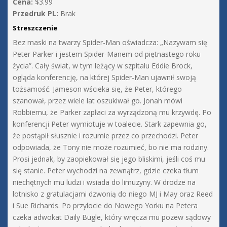
Cena:
$3.99
Przedruk PL:
Brak
Streszczenie
Bez maski na twarzy Spider-Man oświadcza: „Nazywam się
Peter Parker i jestem Spider-Manem od piętnastego roku
życia”. Cały świat, w tym leżący w szpitalu Eddie Brock,
ogląda konferencję, na której Spider-Man ujawnił swoją
tożsamość. Jameson wścieka się, że Peter, którego
szanował, przez wiele lat oszukiwał go. Jonah mówi
Robbiemu, że Parker zapłaci za wyrządzoną mu krzywdę. Po
konferencji Peter wymiotuje w toalecie. Stark zapewnia go,
że postąpił słusznie i rozumie przez co przechodzi. Peter
odpowiada, że Tony nie może rozumieć, bo nie ma rodziny.
Prosi jednak, by zaopiekował się jego bliskimi, jeśli coś mu
się stanie. Peter wychodzi na zewnątrz, gdzie czeka tłum
niechętnych mu ludzi i wsiada do limuzyny. W drodze na
lotnisko z gratulacjami dzwonią do niego MJ i May oraz Reed
i Sue Richards. Po przylocie do Nowego Yorku na Petera
czeka adwokat Daily Bugle, który wręcza mu pozew sądowy