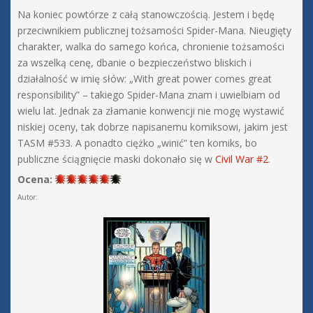
Na koniec powtórze z całą stanowczością. Jestem i będę
przeciwnikiem publicznej tożsamości Spider-Mana. Nieugięty
charakter, walka do samego końca, chronienie tożsamości
za wszelką cenę, dbanie o bezpieczeństwo bliskich i
działalność w imię słów: „With great power comes great
responsibility” – takiego Spider-Mana znam i uwielbiam od
wielu lat. Jednak za złamanie konwencji nie mogę wystawić
niskiej oceny, tak dobrze napisanemu komiksowi, jakim jest
TASM #533. A ponadto ciężko „winić” ten komiks, bo
publiczne ściągnięcie maski dokonało się w
Civil War #2
.
Ocena:
Autor: