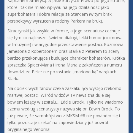
Kapitanem Ameryką. A jakie korzyści? Prawo po jego stronie,
które i tak nie miało wpływu na jego działalność jako
superbohatera i dobre relacje ze Starkiem (w tym brak
perspektywy wyrzucenia rodziny Parkera na bruk).
Straczynski jak zwykle w formie, a jego scenariusz cechuje
się tym co najlepsze: świetne dialogi, lekki humor (rozmowa
w limuzynie) i wiarygodne przedstawienie postaci. Rozmowa
Jamesona z Robertsonem oraz Starka z Peterem to sceny
bardzo przekonujące i budujące charakter bohaterów. Krótka
sprzeczka Spider-Mana i Irona Mana z zakończenia numeru
dowodzi, że Peter nie pozostanie „marionetką” w rękach
Starka.
Na dociekliwych fanów czeka zaskakujący występ rzekomo
martwej postaci. Wśród widzów TV news znajduje się
bowiem leżący w szpitalu… Eddie Brock!. Tylko nie wiadomo
czemu według scenarzysty nazywa się on Edwin Brock. To
już pewne, że samobójstwo z MKSM #8 nie powiodło się i
tylko pozostaje czekać na zapowiedziany już powrót
oryginalnego Venoma!