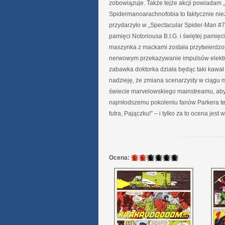
zobowiązuje. Także tejże akcji powiadam „
Spidermanoarachnofobia to faktycznie nie
przydarzyło w „Spectacular Spider-Man #7
pamięci Notoriousa B.I.G. i świętej pamię
maszynka z mackami została przytwierdzo
nerwowym przekazywanie impulsów elektryc
zabawka doktorka działa będąc taki kawał
nadzieję, że zmiana scenarzysty w ciągu
świecie marvelowskiego mainstreamu, aby p
najmłodszemu pokoleniu fanów Parkera tel
futra, Pajączku!” – i tylko za to ocena jest 
2
Ocena:
/
6