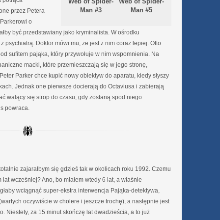
 potrąca
Web of Spider-
Web of Spider-
Man #5
Man #3
one przez Petera
 Parkerowi o
łby być przedstawiany jako kryminalista. W ośrodku
z psychiatrą. Doktor mówi mu, że jest z nim coraz lepiej. Otto
 pod sufitem pająka, który przywołuje w nim wspomnienia. Na
aniczne macki, które przemieszczają się w jego stronę,
Peter Parker chce kupić nowy obiektyw do aparatu, kiedy słyszy
kach. Jednak one pierwsze docierają do Octaviusa i zabierają
ć walący się strop do czasu, gdy zostaną spod niego
us powraca.
 totalnie zajarałbym się gdzieś tak w okolicach roku 1992. Czemu
lat wcześniej? Ano, bo miałem wtedy 6 lat, a właśnie
głaby wciągnąć super-ekstra interwencja Pająka-detektywa,
wartych oczywiście w cholere i jeszcze trochę), a następnie jest
 Niestety, za 15 minut skończę lat dwadzieścia, a to już