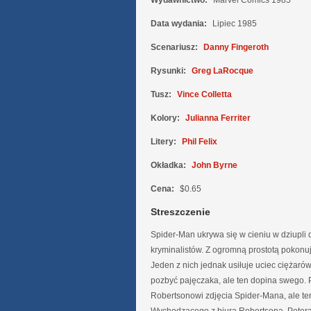
Wydawnictwo:
Marvel Comics 1985
Data wydania:
Lipiec 1985
Scenariusz:
Danny Fingeroth
Rysunki:
Greg LaRocque
Tusz:
Vince Colletta
Kolory:
Julianna Ferriter
Litery:
Phil Felix
Okładka:
John Byrne
Cena:
$0.65
Streszczenie
Spider-Man ukrywa się w cieniu w dziupli
kryminalistów. Z ogromną prostotą pokonu
Jeden z nich jednak usiłuje uciec ciężarów
pozbyć pajęczaka, ale ten dopina swego. 
Robertsonowi zdjęcia Spider-Mana, ale ten