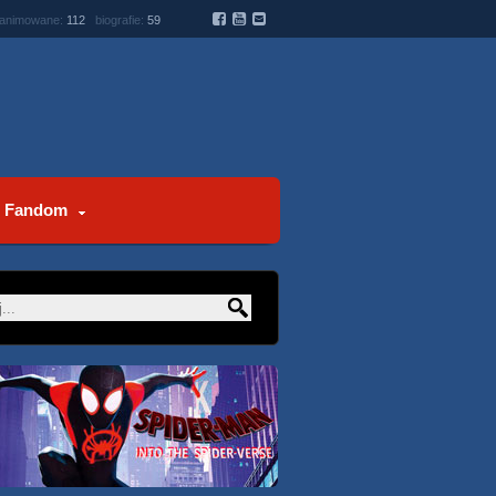
 animowane:
112
biografie:
59
Fandom