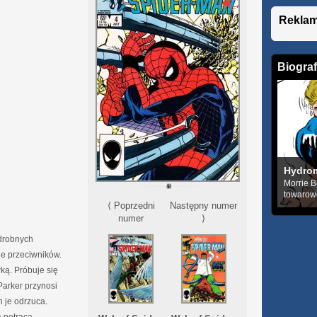
Rekla
Biograf
Hydro
Morrie B
towarowe
⟨ Poprzedni
Następny numer
numer
⟩
 drobnych
je przeciwników.
ką. Próbuje się
Parker przynosi
 je odrzuca.