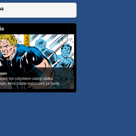
ma
ia
man
ench był członkiem załogi statku
go, który został wyrzucony za burtę...