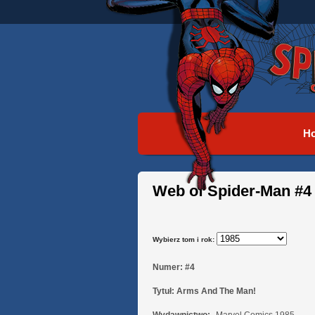
H
Web of Spider-Man #4
Wybierz tom i rok:
Numer:
#4
Tytuł:
Arms And The Man!