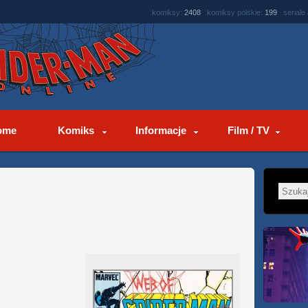
komiksy:
2408
komiksy polskie:
199
seriale
ome
Komiks
Informacje
Film / TV