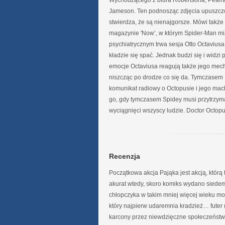
Wychodzącego z biura Robertsona, Petera
Jameson. Ten podnosząc zdjęcia upuszcz
stwierdza, że są nienajgorsze. Mówi także
magazynie 'Now’, w którym Spider-Man mia
psychiatrycznym trwa sesja Otto Octaviusa 
kładzie się spać. Jednak budzi się i widzi
emocje Octaviusa reagują także jego mech
niszcząc po drodze co się da. Tymczasem 
komunikat radiowy o Octopusie i jego mac
go, gdy tymczasem Spidey musi przytrzyma
wyciągnięci wszyscy ludzie. Doctor Octop
Recenzja
Początkowa akcja Pająka jest akcją, którą
akurat wtedy, skoro komiks wydano siedem 
chłopczyka w takim mniej więcej wieku mo
który najpierw udaremnia kradzież… futer (
karcony przez niewdzięczne społeczeństwo.