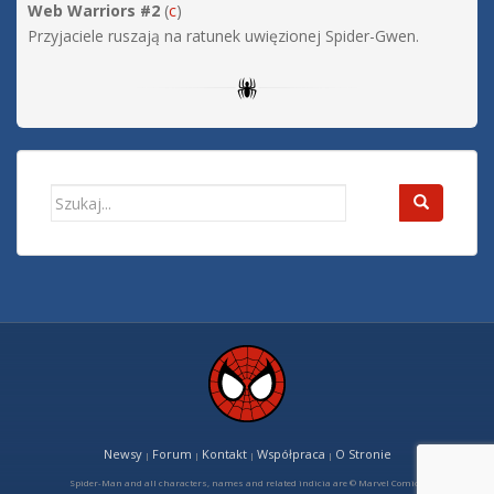
Web Warriors #2
(
c
)
Przyjaciele ruszają na ratunek uwięzionej Spider-Gwen.
Search
for:
Newsy
Forum
Kontakt
Współpraca
O Stronie
|
|
|
|
Spider-Man and all characters, names and related indicia are © Marvel Comics