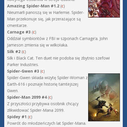
Amazing Spider-Man #1.2
(
c
)
Nieumarli panoszą się w Harlemie. Spider-
Man przekonuje się, jak przerażające są
cmentarze.
Carnage #3
(
c
)
Oddział symbiontów z FBI w szponach Carnage’a. John
Jameson zmienia się w wilkołaka.
Silk #2
(
c
)
Silk i Black Cat. Ten duet nie podoba się zbytnio szefowi
Parker Industries.
Spider-Gwen #3
(
c
)
Spider-Gwen składa wizytę Spider-Woman z
Earth-616 i poznaje historię tamtejszej
Gwen.
Spider-Man 2099 #4
(
c
)
Z przyszłości przybywa osobnik chcący
zlikwidować Spider-Mana 2099.
Spidey #1
(
c
)
Powrót do młodzieńczych lat Spider-Mana.