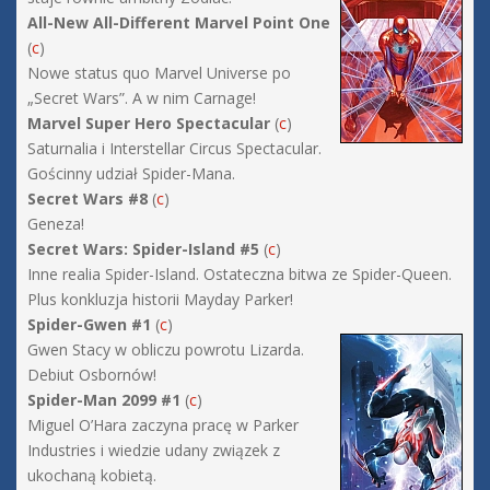
All-New All-Different Marvel Point One
(
c
)
Nowe status quo Marvel Universe po
„Secret Wars”. A w nim Carnage!
Marvel Super Hero Spectacular
(
c
)
Saturnalia i Interstellar Circus Spectacular.
Gościnny udział Spider-Mana.
Secret Wars #8
(
c
)
Geneza!
Secret Wars: Spider-Island #5
(
c
)
Inne realia Spider-Island. Ostateczna bitwa ze Spider-Queen.
Plus konkluzja historii Mayday Parker!
Spider-Gwen #1
(
c
)
Gwen Stacy w obliczu powrotu Lizarda.
Debiut Osbornów!
Spider-Man 2099 #1
(
c
)
Miguel O’Hara zaczyna pracę w Parker
Industries i wiedzie udany związek z
ukochaną kobietą.