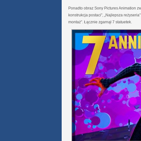
Ponadto obraz Sony Pictures Animation zwy
konstrukcja postaci”, „Najlepsza reżyseria”
montaż”. Łącznie zgarnął 7 statuetek.