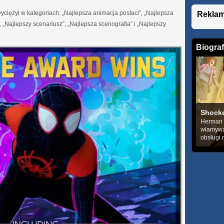
ciężył w kategoriach: „Najlepsza animacja postaci”, „Najlepsza
Rekla
, „Najlepszy scenariusz”, „Najlepsza scenografia” i „Najlepszy
Biograf
Shock
Herman S
włamywa
obsługi 