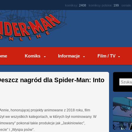
komiksy:
2408
komiksy polskie:
199
seriale
ome
Komiks
Informacje
Film / TV
eszcz nagród dla Spider-Man: Into
nnie, honorującej projekty animowane z 2018 roku, film
żył we wszystkich kategoriach, w których był nominowany. W
nimowany” pokonał takie produkcje jak „Jaskiniowiec”,
ecie” i „Wyspa psów”.