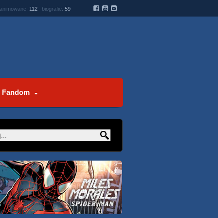
 animowane:
112
biografie:
59
Fandom