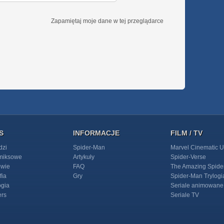
Zapamiętaj moje dane w tej przeglądarce
S
INFORMACJE
FILM / TV
dzi
Spider-Man
Marvel Cinematic U
omiksowe
Artykuły
Spider-Verse
owie
FAQ
The Amazing Spide
fia
Gry
Spider-Man Trylogi
ogia
Seriale animowane
ers
Seriale TV