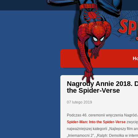
H
Nagrody Annie 2018. D
the Spider-Verse
07 lutego 2019
Podczas 46. ceremonii wręczenia Nagród A
Spider-Man: Into the Spider-Verse
zwycię
najważniejszej kategorii „Najlepszy film a
„Iniemamocni 2”, „Ralph: Demolka w intern