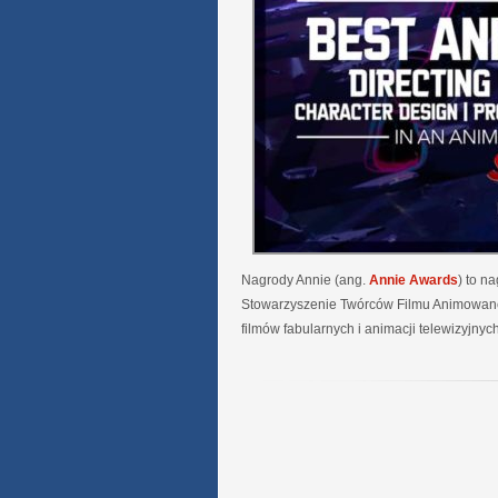
Nagrody Annie (ang.
Annie Awards
) to n
Stowarzyszenie Twórców Filmu Animowan
filmów fabularnych i animacji telewizyjnych