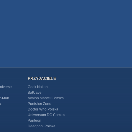
PRZYJACIELE
niverse
Geek Nation
BatCave
r-Man
Avalon Marvel Comics
a
Punisher Zone
Doctor Who Polska
Uniwersum DC Comics
Panteon
Deadpool Polska