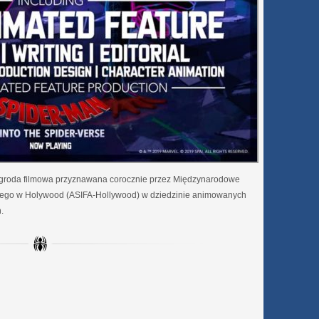
agroda filmowa przyznawana corocznie przez Międzynarodowe
ego w Holywood (ASIFA-Hollywood) w dziedzinie animowanych
.