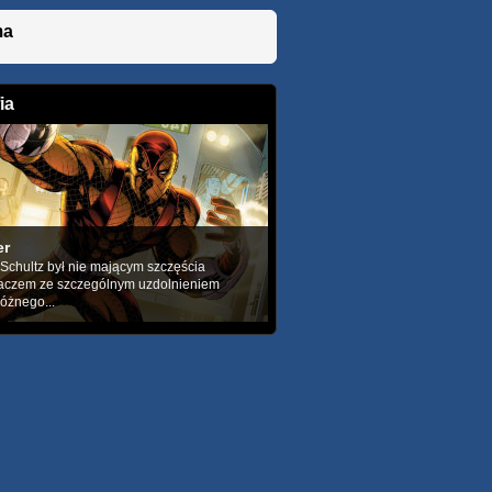
ma
ia
er
chultz był nie mającym szczęścia
czem ze szczególnym uzdolnieniem
różnego...