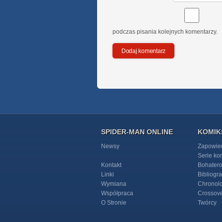
podczas pisania kolejnych komentarzy.
SPIDER-MAN ONLINE
KOMIK
Newsy
Zapowie
Serie k
Kontakt
Bohater
Linki
Bibliogra
Wymiana
Chronol
Współpraca
Crossov
O Stronie
Twórcy