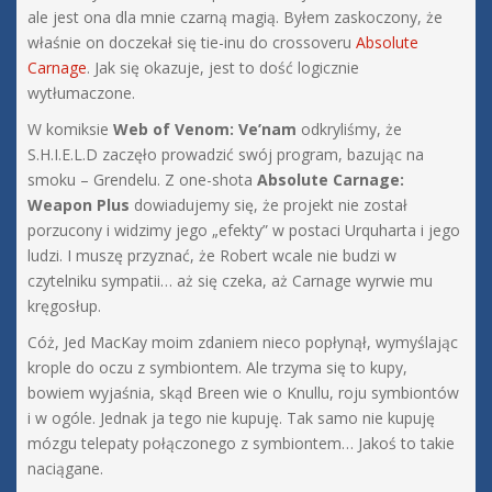
ale jest ona dla mnie czarną magią. Byłem zaskoczony, że
właśnie on doczekał się tie-inu do crossoveru
Absolute
Carnage
. Jak się okazuje, jest to dość logicznie
wytłumaczone.
W komiksie
Web of Venom: Ve’nam
odkryliśmy, że
S.H.I.E.L.D zaczęło prowadzić swój program, bazując na
smoku – Grendelu. Z one-shota
Absolute Carnage:
Weapon Plus
dowiadujemy się, że projekt nie został
porzucony i widzimy jego „efekty” w postaci Urquharta i jego
ludzi. I muszę przyznać, że Robert wcale nie budzi w
czytelniku sympatii… aż się czeka, aż Carnage wyrwie mu
kręgosłup.
Cóż, Jed MacKay moim zdaniem nieco popłynął, wymyślając
krople do oczu z symbiontem. Ale trzyma się to kupy,
bowiem wyjaśnia, skąd Breen wie o Knullu, roju symbiontów
i w ogóle. Jednak ja tego nie kupuję. Tak samo nie kupuję
mózgu telepaty połączonego z symbiontem… Jakoś to takie
naciągane.