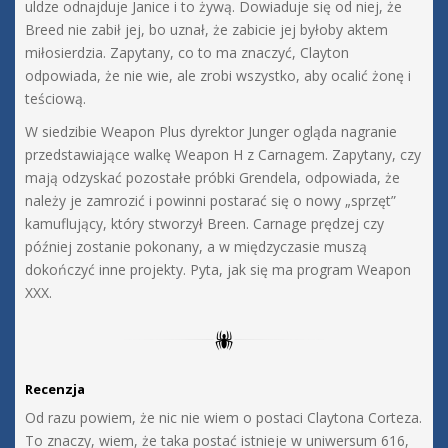
uldze odnajduje Janice i to żywą. Dowiaduje się od niej, że
Breed nie zabił jej, bo uznał, że zabicie jej byłoby aktem
miłosierdzia. Zapytany, co to ma znaczyć, Clayton
odpowiada, że nie wie, ale zrobi wszystko, aby ocalić żonę i
teściową.
W siedzibie Weapon Plus dyrektor Junger ogląda nagranie
przedstawiające walkę Weapon H z Carnagem. Zapytany, czy
mają odzyskać pozostałe próbki Grendela, odpowiada, że
należy je zamrozić i powinni postarać się o nowy „sprzęt”
kamuflujący, który stworzył Breen. Carnage prędzej czy
później zostanie pokonany, a w międzyczasie muszą
dokończyć inne projekty. Pyta, jak się ma program Weapon
XXX.
Recenzja
Od razu powiem, że nic nie wiem o postaci Claytona Corteza.
To znaczy, wiem, że taka postać istnieje w uniwersum 616,