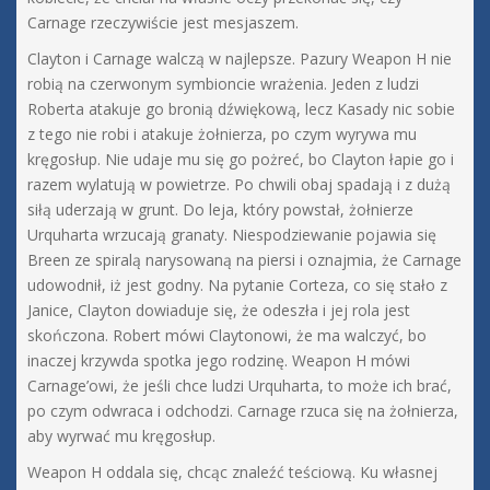
Carnage rzeczywiście jest mesjaszem.
Clayton i Carnage walczą w najlepsze. Pazury Weapon H nie
robią na czerwonym symbioncie wrażenia. Jeden z ludzi
Roberta atakuje go bronią dźwiękową, lecz Kasady nic sobie
z tego nie robi i atakuje żołnierza, po czym wyrywa mu
kręgosłup. Nie udaje mu się go pożreć, bo Clayton łapie go i
razem wylatują w powietrze. Po chwili obaj spadają i z dużą
siłą uderzają w grunt. Do leja, który powstał, żołnierze
Urquharta wrzucają granaty. Niespodziewanie pojawia się
Breen ze spiralą narysowaną na piersi i oznajmia, że Carnage
udowodnił, iż jest godny. Na pytanie Corteza, co się stało z
Janice, Clayton dowiaduje się, że odeszła i jej rola jest
skończona. Robert mówi Claytonowi, że ma walczyć, bo
inaczej krzywda spotka jego rodzinę. Weapon H mówi
Carnage’owi, że jeśli chce ludzi Urquharta, to może ich brać,
po czym odwraca i odchodzi. Carnage rzuca się na żołnierza,
aby wyrwać mu kręgosłup.
Weapon H oddala się, chcąc znaleźć teściową. Ku własnej