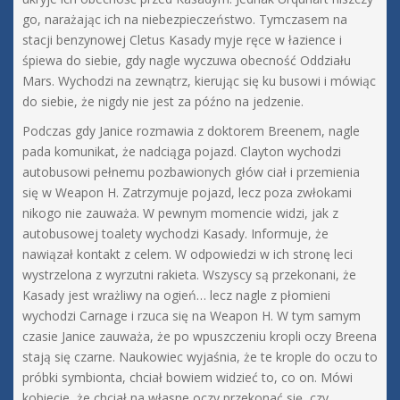
go, narażając ich na niebezpieczeństwo. Tymczasem na
stacji benzynowej Cletus Kasady myje ręce w łazience i
śpiewa do siebie, gdy nagle wyczuwa obecność Oddziału
Mars. Wychodzi na zewnątrz, kierując się ku busowi i mówiąc
do siebie, że nigdy nie jest za późno na jedzenie.
Podczas gdy Janice rozmawia z doktorem Breenem, nagle
pada komunikat, że nadciąga pojazd. Clayton wychodzi
autobusowi pełnemu pozbawionych głów ciał i przemienia
się w Weapon H. Zatrzymuje pojazd, lecz poza zwłokami
nikogo nie zauważa. W pewnym momencie widzi, jak z
autobusowej toalety wychodzi Kasady. Informuje, że
nawiązał kontakt z celem. W odpowiedzi w ich stronę leci
wystrzelona z wyrzutni rakieta. Wszyscy są przekonani, że
Kasady jest wrażliwy na ogień… lecz nagle z płomieni
wychodzi Carnage i rzuca się na Weapon H. W tym samym
czasie Janice zauważa, że po wpuszczeniu kropli oczy Breena
stają się czarne. Naukowiec wyjaśnia, że te krople do oczu to
próbki symbionta, chciał bowiem widzieć to, co on. Mówi
kobiecie, że chciał na własne oczy przekonać się, czy