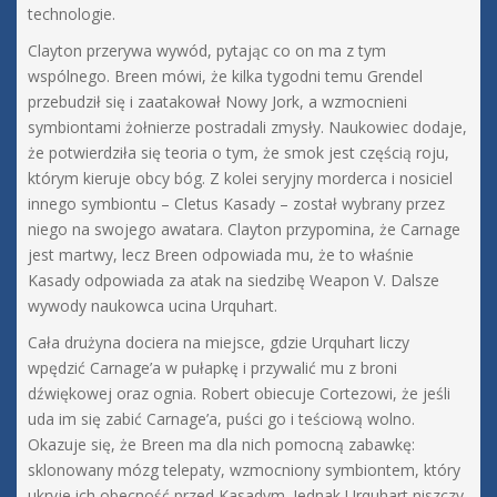
technologie.
Clayton przerywa wywód, pytając co on ma z tym
wspólnego. Breen mówi, że kilka tygodni temu Grendel
przebudził się i zaatakował Nowy Jork, a wzmocnieni
symbiontami żołnierze postradali zmysły. Naukowiec dodaje,
że potwierdziła się teoria o tym, że smok jest częścią roju,
którym kieruje obcy bóg. Z kolei seryjny morderca i nosiciel
innego symbiontu – Cletus Kasady – został wybrany przez
niego na swojego awatara. Clayton przypomina, że Carnage
jest martwy, lecz Breen odpowiada mu, że to właśnie
Kasady odpowiada za atak na siedzibę Weapon V. Dalsze
wywody naukowca ucina Urquhart.
Cała drużyna dociera na miejsce, gdzie Urquhart liczy
wpędzić Carnage’a w pułapkę i przywalić mu z broni
dźwiękowej oraz ognia. Robert obiecuje Cortezowi, że jeśli
uda im się zabić Carnage’a, puści go i teściową wolno.
Okazuje się, że Breen ma dla nich pomocną zabawkę:
sklonowany mózg telepaty, wzmocniony symbiontem, który
ukryje ich obecność przed Kasadym. Jednak Urquhart niszczy