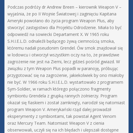
Podczas podróży dr Andrew Breen – kierownik Weapon V –
wyjaśnia, że po II Wojnie Światowej i zaginięciu Kapitana
Ameryki powołano do życia program Weapon Plus, aby
stworzyć zastępstwo dla Projektu Odrodzenie. Miała to być
odpowiedź na sowiecki Departament X. W 1965 roku
S.H.I.E.L.D. odnaleźli będącego żywą ciemnością smoka,
któremu nadali pseudonim Grendel. Ów smok znajdował się
w lodowcu i otworzył wszystkim oczy na to, że prawdziwe
zagrożenie nie jest na Ziemi, lecz gdzieś pośród gwiazd. W
związku z tym Weapon Plus popadli w paranoję, próbując
przygotować się na zagrożenie, jakiekolwiek by ono miałoby
nie być. W 1966 roku S.H.I.E.L.D. wystartowało z programem
Sym-Soldier, w ramach którego połączono fragmenty
symbiontu Grendela z grupką rannych żołnierzy. Program
okazał się fiaskiem i został zamknięty, narodził się natomiast
program Weapon V. Amerykański rząd dalej prowadził
eksperymenty z symbiontami, tak powstał Agent Venom
oraz Mercury Team. Natomiast Weapon V z cienia
obserwowali, uczyli się na ich błędach i ulepszali dostępne