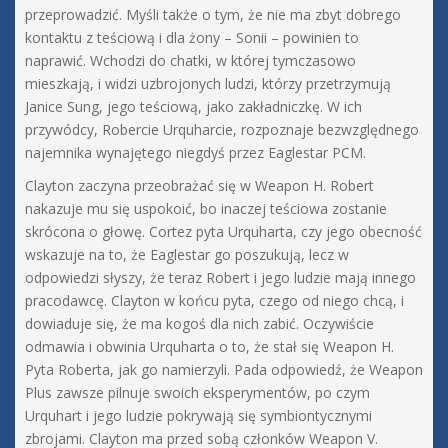
przeprowadzić. Myśli także o tym, że nie ma zbyt dobrego
kontaktu z teściową i dla żony – Sonii – powinien to
naprawić. Wchodzi do chatki, w której tymczasowo
mieszkają, i widzi uzbrojonych ludzi, którzy przetrzymują
Janice Sung, jego teściową, jako zakładniczkę. W ich
przywódcy, Robercie Urquharcie, rozpoznaje bezwzględnego
najemnika wynajętego niegdyś przez Eaglestar PCM.
Clayton zaczyna przeobrażać się w Weapon H. Robert
nakazuje mu się uspokoić, bo inaczej teściowa zostanie
skrócona o głowę. Cortez pyta Urquharta, czy jego obecność
wskazuje na to, że Eaglestar go poszukują, lecz w
odpowiedzi słyszy, że teraz Robert i jego ludzie mają innego
pracodawcę. Clayton w końcu pyta, czego od niego chcą, i
dowiaduje się, że ma kogoś dla nich zabić. Oczywiście
odmawia i obwinia Urquharta o to, że stał się Weapon H.
Pyta Roberta, jak go namierzyli. Pada odpowiedź, że Weapon
Plus zawsze pilnuje swoich eksperymentów, po czym
Urquhart i jego ludzie pokrywają się symbiontycznymi
zbrojami. Clayton ma przed sobą członków Weapon V.