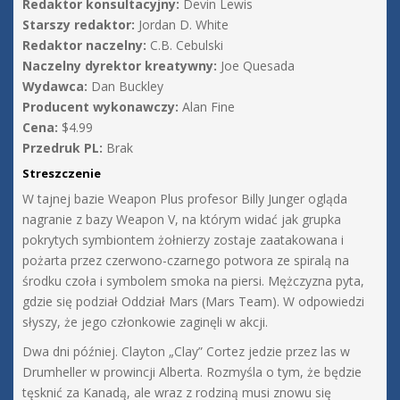
Redaktor konsultacyjny:
Devin Lewis
Starszy redaktor:
Jordan D. White
Redaktor naczelny:
C.B. Cebulski
Naczelny dyrektor kreatywny:
Joe Quesada
Wydawca:
Dan Buckley
Producent wykonawczy:
Alan Fine
Cena:
$4.99
Przedruk PL:
Brak
Streszczenie
W tajnej bazie Weapon Plus profesor Billy Junger ogląda
nagranie z bazy Weapon V, na którym widać jak grupka
pokrytych symbiontem żołnierzy zostaje zaatakowana i
pożarta przez czerwono-czarnego potwora ze spiralą na
środku czoła i symbolem smoka na piersi. Mężczyzna pyta,
gdzie się podział Oddział Mars (Mars Team). W odpowiedzi
słyszy, że jego członkowie zaginęli w akcji.
Dwa dni później. Clayton „Clay” Cortez jedzie przez las w
Drumheller w prowincji Alberta. Rozmyśla o tym, że będzie
tęsknić za Kanadą, ale wraz z rodziną musi znowu się