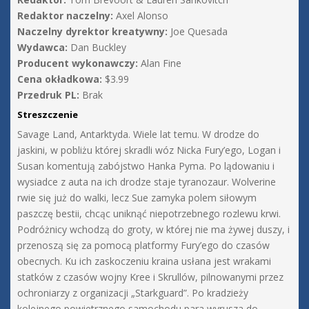
Redaktor naczelny:
Axel Alonso
Naczelny dyrektor kreatywny:
Joe Quesada
Wydawca:
Dan Buckley
Producent wykonawczy:
Alan Fine
Cena okładkowa:
$3.99
Przedruk PL:
Brak
Streszczenie
Savage Land, Antarktyda. Wiele lat temu. W drodze do
jaskini, w pobliżu której skradli wóz Nicka Fury’ego, Logan i
Susan komentują zabójstwo Hanka Pyma. Po lądowaniu i
wysiadce z auta na ich drodze staje tyranozaur. Wolverine
rwie się już do walki, lecz Sue zamyka polem siłowym
paszczę bestii, chcąc uniknąć niepotrzebnego rozlewu krwi.
Podróżnicy wchodzą do groty, w której nie ma żywej duszy, i
przenoszą się za pomocą platformy Fury’ego do czasów
obecnych. Ku ich zaskoczeniu kraina usłana jest wrakami
statków z czasów wojny Kree i Skrullów, pilnowanymi przez
ochroniarzy z organizacji „Starkguard”. Po kradzieży
kolejnego powietrznego samochodu para wyrusza do