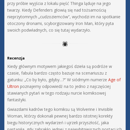
przy próbie wyjścia z lokalu pięść Thinga ląduje na jego
twarzy. Kiedy Defenders głowią się nad tożsamością
nieprzytomnych „cudzoziemców”, wychodzi im na spotkanie
otoczony dronami, scyborgizowany Iron Man, który pyta
swoich podwładnych, co się tutaj wydarzyło.
Recenzja
Kiedy głównym motywem jakiegoś dzieła są podróże w
czasie, fabuła bardzo często bazuje na scenariuszu z
gatunku: „Co by było, gdyby…?” W siódmym numerze
Age of
Ultron
poznajemy odpowiedź na to jedno z najczęściej
stawianych pytań w tego rodzaju nurcie komiksowej
fantastyki.
Gwiazdami kadrów tego komiksu są Wolverine i Invisible
Woman, którzy dokonali pewnej bardzo istotnej korekty
biegu historycznych wydarzeń i ujrzeli przyszłość, jaka
nastąpiła, gdy zabrakło jednej z najwybitniejszych postaci ich