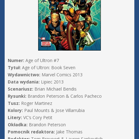
Numer:
Age of Ultron #7
Tytuł:
Age of Ultron: Book Seven
Wydawnictwo:
Marvel Comics 2013
Data wydania:
Lipiec 2013
Scenariusz:
Brian Michael Bendis
Rysunki:
Brandon Peterson & Carlos Pacheco
Tusz:
Roger Martinez
Kolory:
Paul Mounts & Jose Villarrubia
Litery:
VC’s Cory Petit
Okładka:
Brandon Peterson
Pomocnik redaktora:
Jake Thomas
Redaktor:
Tom Brevoort & Lauren Sankovitch