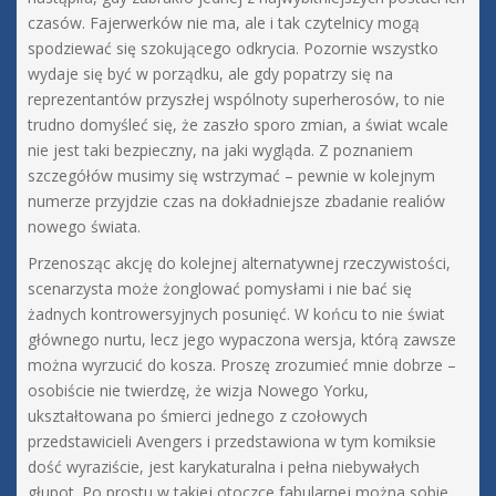
czasów. Fajerwerków nie ma, ale i tak czytelnicy mogą
spodziewać się szokującego odkrycia. Pozornie wszystko
wydaje się być w porządku, ale gdy popatrzy się na
reprezentantów przyszłej wspólnoty superherosów, to nie
trudno domyśleć się, że zaszło sporo zmian, a świat wcale
nie jest taki bezpieczny, na jaki wygląda. Z poznaniem
szczegółów musimy się wstrzymać – pewnie w kolejnym
numerze przyjdzie czas na dokładniejsze zbadanie realiów
nowego świata.
Przenosząc akcję do kolejnej alternatywnej rzeczywistości,
scenarzysta może żonglować pomysłami i nie bać się
żadnych kontrowersyjnych posunięć. W końcu to nie świat
głównego nurtu, lecz jego wypaczona wersja, którą zawsze
można wyrzucić do kosza. Proszę zrozumieć mnie dobrze –
osobiście nie twierdzę, że wizja Nowego Yorku,
ukształtowana po śmierci jednego z czołowych
przedstawicieli Avengers i przedstawiona w tym komiksie
dość wyraziście, jest karykaturalna i pełna niebywałych
głupot. Po prostu w takiej otoczce fabularnej można sobie