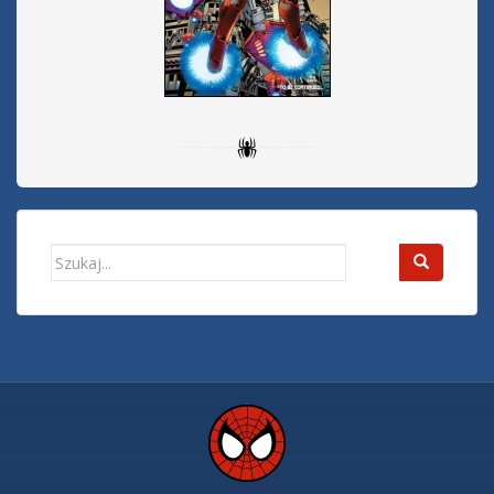
Search
for: