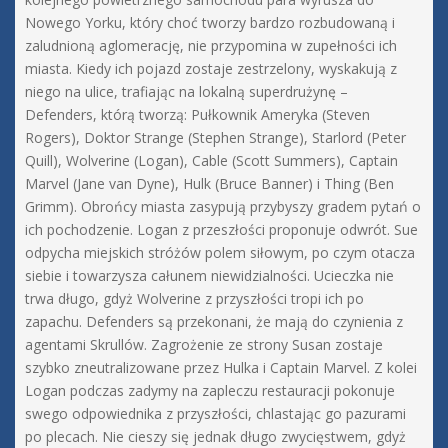
Nowego Yorku, który choć tworzy bardzo rozbudowaną i
zaludnioną aglomerację, nie przypomina w zupełności ich
miasta. Kiedy ich pojazd zostaje zestrzelony, wyskakują z
niego na ulice, trafiając na lokalną superdrużynę –
Defenders, którą tworzą: Pułkownik Ameryka (Steven
Rogers), Doktor Strange (Stephen Strange), Starlord (Peter
Quill), Wolverine (Logan), Cable (Scott Summers), Captain
Marvel (Jane van Dyne), Hulk (Bruce Banner) i Thing (Ben
Grimm). Obrońcy miasta zasypują przybyszy gradem pytań o
ich pochodzenie. Logan z przeszłości proponuje odwrót. Sue
odpycha miejskich stróżów polem siłowym, po czym otacza
siebie i towarzysza całunem niewidzialności. Ucieczka nie
trwa długo, gdyż Wolverine z przyszłości tropi ich po
zapachu. Defenders są przekonani, że mają do czynienia z
agentami Skrullów. Zagrożenie ze strony Susan zostaje
szybko zneutralizowane przez Hulka i Captain Marvel. Z kolei
Logan podczas zadymy na zapleczu restauracji pokonuje
swego odpowiednika z przyszłości, chlastając go pazurami
po plecach. Nie cieszy się jednak długo zwycięstwem, gdyż