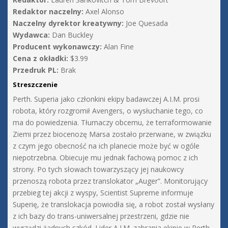
Redaktor naczelny:
Axel Alonso
Naczelny dyrektor kreatywny:
Joe Quesada
Wydawca:
Dan Buckley
Producent wykonawczy:
Alan Fine
Cena z okładki:
$3.99
Przedruk PL:
Brak
Streszczenie
Perth. Superia jako członkini ekipy badawczej A.I.M. prosi
robota, który rozgromił Avengers, o wysłuchanie tego, co
ma do powiedzenia. Tłumaczy obcemu, że terraformowanie
Ziemi przez biocenozę Marsa zostało przerwane, w związku
z czym jego obecność na ich planecie może być w ogóle
niepotrzebna. Obiecuje mu jednak fachową pomoc z ich
strony. Po tych słowach towarzyszący jej naukowcy
przenoszą robota przez translokator „Auger”. Monitorujący
przebieg tej akcji z wyspy, Scientist Supreme informuje
Superię, że translokacja powiodła się, a robot został wysłany
z ich bazy do trans-uniwersalnej przestrzeni, gdzie nie
wyrządzi żadnych szkód. Lider A.I.M. zabrania ekipie w Perth