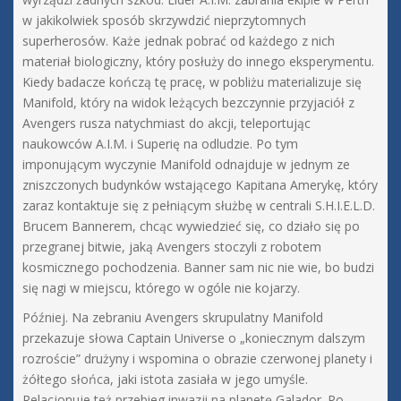
w jakikolwiek sposób skrzywdzić nieprzytomnych
superherosów. Każe jednak pobrać od każdego z nich
materiał biologiczny, który posłuży do innego eksperymentu.
Kiedy badacze kończą tę pracę, w pobliżu materializuje się
Manifold, który na widok leżących bezczynnie przyjaciół z
Avengers rusza natychmiast do akcji, teleportując
naukowców A.I.M. i Superię na odludzie. Po tym
imponującym wyczynie Manifold odnajduje w jednym ze
zniszczonych budynków wstającego Kapitana Amerykę, który
zaraz kontaktuje się z pełniącym służbę w centrali S.H.I.E.L.D.
Brucem Bannerem, chcąc wywiedzieć się, co działo się po
przegranej bitwie, jaką Avengers stoczyli z robotem
kosmicznego pochodzenia. Banner sam nic nie wie, bo budzi
się nagi w miejscu, którego w ogóle nie kojarzy.
Później. Na zebraniu Avengers skrupulatny Manifold
przekazuje słowa Captain Universe o „koniecznym dalszym
rozroście” drużyny i wspomina o obrazie czerwonej planety i
żółtego słońca, jaki istota zasiała w jego umyśle.
Relacjonuje też przebieg inwazji na planetę Galador. Po