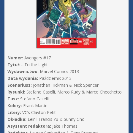
Numer:
Avengers #17
Tytuł:
…To the Light
Wydawnictwo:
Marvel Comics 2013
Data wydania:
Październik 2013
Scenariusz:
Jonathan Hickman & Nick Spencer
Rysunki:
Stefano Caselli, Marco Rudy & Marco Checchetto
Tusz:
Stefano Caselli
Kolory:
Frank Martin
Litery:
VC’s Clayton Petit
Okładka:
Leinil Francis Yu & Sunny Gho
Asystent redaktora:
Jake Thomas
Redaktor:
Lauren Sankovitch & Tom Brevoort