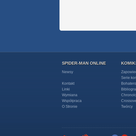
SPIDER-MAN ONLINE
KOMIK
Newsy
Zapowie
Serie k
Kontakt
Bohater
Linki
Bibliogra
Wymiana
Chronol
Współpraca
Crossov
O Stronie
Twórcy