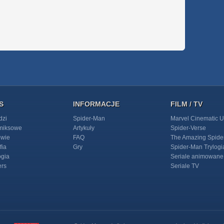
S
INFORMACJE
FILM / TV
dzi
Spider-Man
Marvel Cinematic U
omiksowe
Artykuły
Spider-Verse
owie
FAQ
The Amazing Spide
fia
Gry
Spider-Man Trylogi
ogia
Seriale animowane
ers
Seriale TV