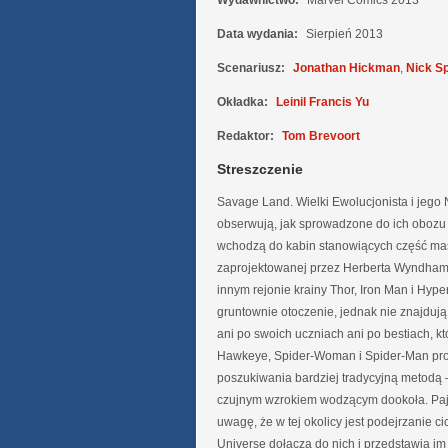
Wydawnictwo:
Marvel Comics 2013
Data wydania:
Sierpień 2013
Scenariusz:
Jonathan Hickman
,
Nick S
Okładka:
Leinil Francis Yu
Redaktor:
Tom Brevoort
Streszczenie
Savage Land. Wielki Ewolucjonista i jeg
obserwują, jak sprowadzone do ich obozu
wchodzą do kabin stanowiących część ma
zaprojektowanej przez Herberta Wyndha
innym rejonie krainy Thor, Iron Man i Hype
gruntownie otoczenie, jednak nie znajduj
ani po swoich uczniach ani po bestiach, kt
Hawkeye, Spider-Woman i Spider-Man p
poszukiwania bardziej tradycyjną metodą –
czujnym wzrokiem wodzącym dookoła. Pa
uwagę, że w tej okolicy jest podejrzanie c
Universe dołącza do nich i przedstawia im