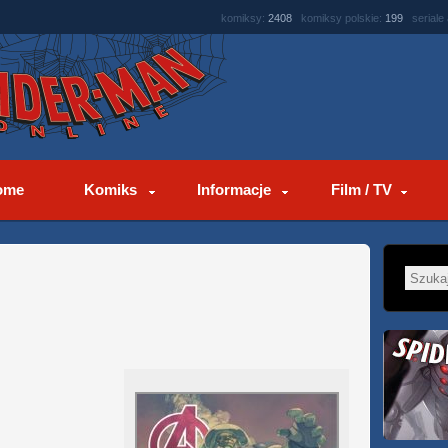
komiksy:
2408
komiksy polskie:
199
seriale
ome
Komiks
Informacje
Film / TV