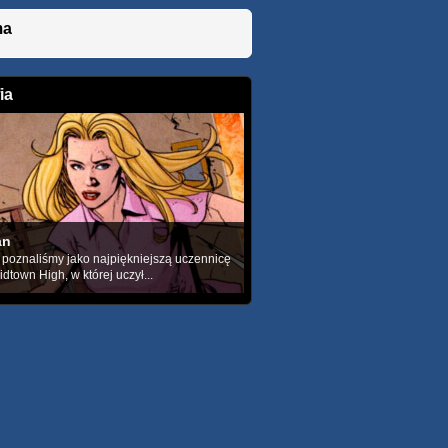
ma
ia
an
n poznaliśmy jako najpiękniejszą uczennicę
dtown High, w której uczył...