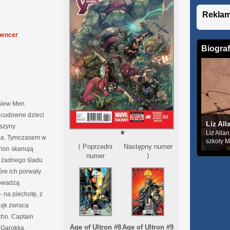
Rekla
pencer
Biograf
o New Men
 cudowne dzieci
Liz All
szyny
Liz Alla
ma. Tymczasem w
szkoły Mi
⟨ Poprzedni
Następny numer
rion skanują
numer
⟩
ą żadnego śladu
óre ich porwały.
rowadzą
 na piechotę, z
jąk zwraca
icho. Captain
Age of Ultron #8
Age of Ultron #9
 Garokka,