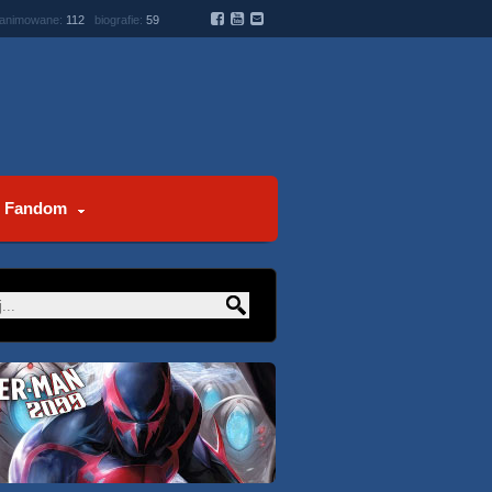
 animowane:
112
biografie:
59
Fandom