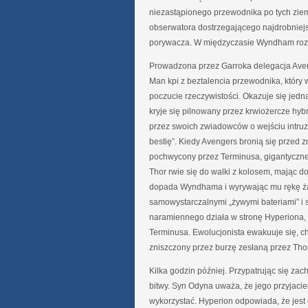
niezastąpionego przewodnika po tych ziem
obserwatora dostrzegającego najdrobniejsz
porywacza. W międzyczasie Wyndham rozp
Prowadzona przez Garroka delegacja Aven
Man kpi z beztalencia przewodnika, który 
poczucie rzeczywistości. Okazuje się jed
kryje się pilnowany przez krwiożercze hyb
przez swoich zwiadowców o wejściu intruz
bestię”. Kiedy Avengers bronią się przed
pochwycony przez Terminusa, gigantyczne
Thor rwie się do walki z kolosem, mając d
dopada Wyndhama i wyrywając mu rękę żąd
samowystarczalnymi „żywymi bateriami” i s
naramiennego działa w stronę Hyperiona, 
Terminusa. Ewolucjonista ewakuuje się, ch
zniszczony przez burzę zesłaną przez Thora
Kilka godzin później. Przypatrując się zac
bitwy. Syn Odyna uważa, że jego przyjacie
wykorzystać. Hyperion odpowiada, że jest ca