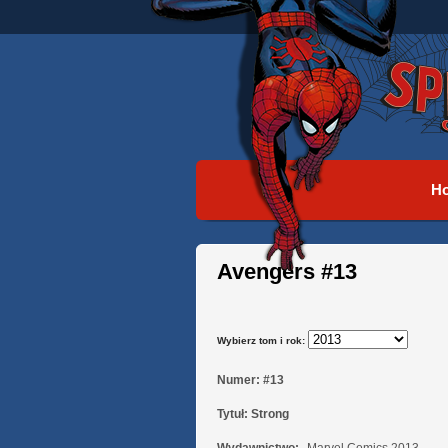
H
Avengers #13
Wybierz tom i rok:
Numer:
#13
Tytuł:
Strong