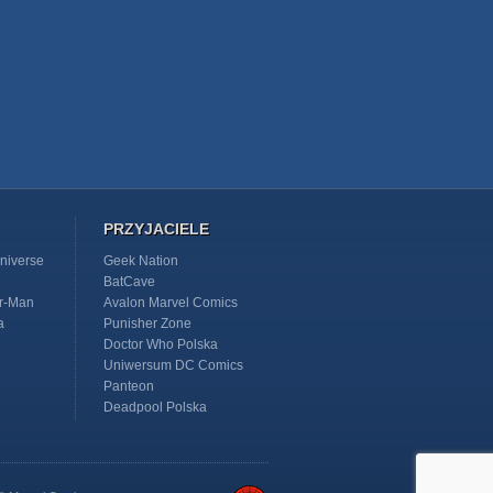
PRZYJACIELE
niverse
Geek Nation
BatCave
r-Man
Avalon Marvel Comics
a
Punisher Zone
Doctor Who Polska
Uniwersum DC Comics
Panteon
Deadpool Polska