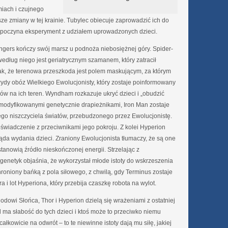
iach i czujnego
e zmiany w tej krainie. Tubylec obiecuje zaprowadzić ich do
oczyna eksperyment z udziałem uprowadzonych dzieci.
gers kończy swój marsz u podnoża niebosiężnej góry. Spider-
według niego jest geriatrycznym szamanem, który zatracił
nak, że terenowa przeszkoda jest polem maskującym, za którym
rydy obóz Wielkiego Ewolucjonisty, który zostaje poinformowany
ów na ich teren. Wyndham rozkazuje ukryć dzieci i „obudzić
 zmodyfikowanymi genetycznie drapieżnikami, Iron Man zostaje
go niszczyciela światów, przebudzonego przez Ewolucjonistę.
oświadczenie z przeciwnikami jego pokroju. Z kolei Hyperion
a wydania dzieci. Zraniony Ewolucjonista tłumaczy, że są one
tanowią źródło nieskończonej energii. Strzelając z
genetyk objaśnia, że wykorzystał młode istoty do wskrzeszenia
roniony bańką z pola siłowego, z chwilą, gdy Terminus zostaje
 i lot Hyperiona, który przebija czaszkę robota na wylot.
hodowi Słońca, Thor i Hyperion dzielą się wrażeniami z ostatniej
l ma słabość do tych dzieci i ktoś może to przeciwko niemu
łkowicie na odwrót – to te niewinne istoty dają mu siłę, jakiej