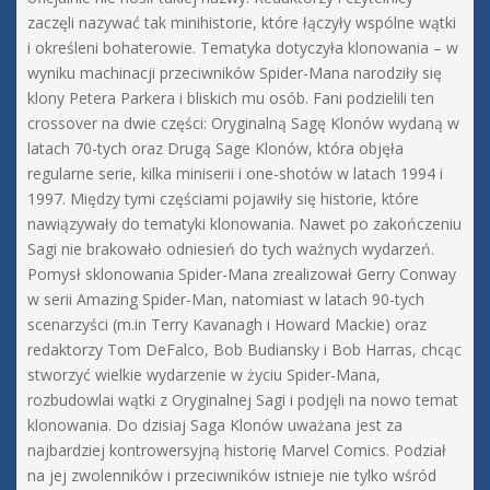
zaczęli nazywać tak minihistorie, które łączyły wspólne wątki
i określeni bohaterowie. Tematyka dotyczyła klonowania – w
wyniku machinacji przeciwników Spider-Mana narodziły się
klony Petera Parkera i bliskich mu osób. Fani podzielili ten
crossover na dwie części: Oryginalną Sagę Klonów wydaną w
latach 70-tych oraz Drugą Sage Klonów, która objęła
regularne serie, kilka miniserii i one-shotów w latach 1994 i
1997. Między tymi częściami pojawiły się historie, które
nawiązywały do tematyki klonowania. Nawet po zakończeniu
Sagi nie brakowało odniesień do tych ważnych wydarzeń.
Pomysł sklonowania Spider-Mana zrealizował Gerry Conway
w serii Amazing Spider-Man, natomiast w latach 90-tych
scenarzyści (m.in Terry Kavanagh i Howard Mackie) oraz
redaktorzy Tom DeFalco, Bob Budiansky i Bob Harras, chcąc
stworzyć wielkie wydarzenie w życiu Spider-Mana,
rozbudowlai wątki z Oryginalnej Sagi i podjęli na nowo temat
klonowania. Do dzisiaj Saga Klonów uważana jest za
najbardziej kontrowersyjną historię Marvel Comics. Podział
na jej zwolenników i przeciwników istnieje nie tylko wśród