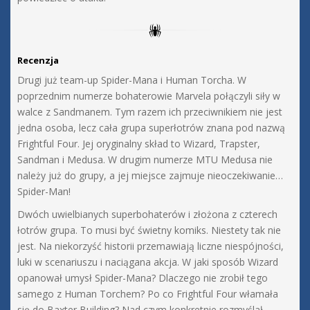
Recenzja
Drugi już team-up Spider-Mana i Human Torcha. W
poprzednim numerze bohaterowie Marvela połączyli siły w
walce z Sandmanem. Tym razem ich przeciwnikiem nie jest
jedna osoba, lecz cała grupa superłotrów znana pod nazwą
Frightful Four. Jej oryginalny skład to Wizard, Trapster,
Sandman i Medusa. W drugim numerze MTU Medusa nie
należy już do grupy, a jej miejsce zajmuje nieoczekiwanie…
Spider-Man!
Dwóch uwielbianych superbohaterów i złożona z czterech
łotrów grupa. To musi być świetny komiks. Niestety tak nie
jest. Na niekorzyść historii przemawiają liczne niespójności,
luki w scenariuszu i naciągana akcja. W jaki sposób Wizard
opanował umysł Spider-Mana? Dlaczego nie zrobił tego
samego z Human Torchem? Po co Frightful Four włamała
się do Baxter Building? Nad czym konkretnie rozmyślał