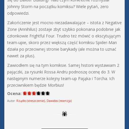
Johnny Storm na początku komiksu? Wiele pytań, zero
odpowiedzi.
Zakończenie jest mocno niezadawalające – istota z Negative
Zone (Annihilus) zostaje zbyt szybko pokonana podobnie jak
członkowie Frightful Four. Trudno też mówić o ekscytującym
team-upie, skoro przez większą część komiksu Spider-Man
działa po przeciwnej stronie barykady (ale można to uznać
nawet za plus).
Zawiodłem się na tym komiksie. Samej historii wystawiam 2
pajączki, za rysunki Rossa Andru podnoszę ocenę do 3. W
następnym numerze kolejny team-up Pająka i Torcha. Ich
przeciwnikiem będzie Morbius!
Ocena:
Autor:
Rządło (streszczenie), Dawidos (recenzja)