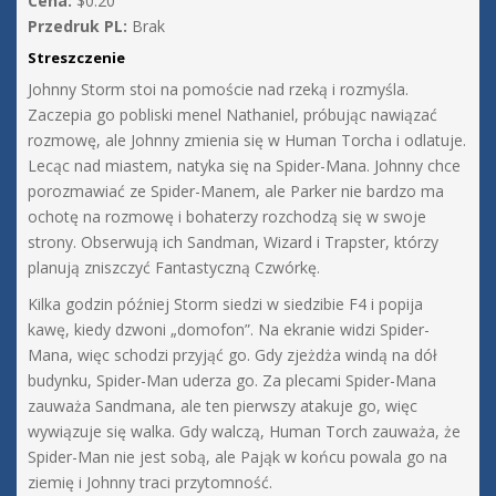
Cena:
$0.20
Przedruk PL:
Brak
Streszczenie
Johnny Storm stoi na pomoście nad rzeką i rozmyśla.
Zaczepia go pobliski menel Nathaniel, próbując nawiązać
rozmowę, ale Johnny zmienia się w Human Torcha i odlatuje.
Lecąc nad miastem, natyka się na Spider-Mana. Johnny chce
porozmawiać ze Spider-Manem, ale Parker nie bardzo ma
ochotę na rozmowę i bohaterzy rozchodzą się w swoje
strony. Obserwują ich Sandman, Wizard i Trapster, którzy
planują zniszczyć Fantastyczną Czwórkę.
Kilka godzin później Storm siedzi w siedzibie F4 i popija
kawę, kiedy dzwoni „domofon”. Na ekranie widzi Spider-
Mana, więc schodzi przyjąć go. Gdy zjeżdża windą na dół
budynku, Spider-Man uderza go. Za plecami Spider-Mana
zauważa Sandmana, ale ten pierwszy atakuje go, więc
wywiązuje się walka. Gdy walczą, Human Torch zauważa, że
Spider-Man nie jest sobą, ale Pająk w końcu powala go na
ziemię i Johnny traci przytomność.