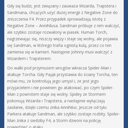
Gdy się budzi, jest związany i zauważa Wizarda, Trapstera i
Sandmana, chcących użyć dużej energii z Negative Zone do
zniszczenia F4. Przez przypadek sprowadzają istotę z
Negative Zone – Annihilusa. Sandman próbuje z nim walczyć,
ale szybko zostaje rozwalony w piasek. Human Torch,
nagrzewając się, niszczy więzy i staje się wolny, ale pojawia
się Sandman, w którego trafia ognistą kulą, przez co ten
zamienia się w kamień. Następnie Johnny musi walczyć z
Wizardem i Trapsterem.
Do walki pod przymusem wrogów wkracza Spider-Man i
atakuje Torcha. Gdy Pająk przystawia do ściany Torcha, ten
mówi mu, że kontrolują jego umysł i, że jest jego
przyjacielem i nie powinien go atakować, po czym Spider-
Man z powrotem staje się wolny. Spidey ze Stormem
pokonują Wizarda i Trapstera, a następnie wyłączają
zasilanie, dzięki czemu znika Annihilus. Jeszcze od tyłu
Parkera atakuje Sandman, ale szybko zostaje rozbity. Spider-
Man znika z siedziby F4, a Storm dzwoni na policję
powiedzieć o ataku.